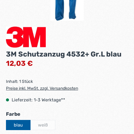
3M Schutzanzug 4532+ Gr.L blau
Regulärer Preis:
12,03 €
Inhalt:
1 Stück
Preise inkl. MwSt. zzgl. Versandkosten
Lieferzeit: 1-3 Werktage**
auswählen
Farbe
blau
weiß
(Diese Option ist zurzeit nicht verfügbar.)