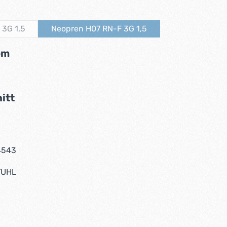
auswählen
3G 1,5
Neopren H07 RN-F 3G 1,5
Diese Option ist zurzeit nicht verfügbar.)
(Diese Option ist zurzeit nicht verfügbar.
auswählen
om
tion ist zurzeit nicht verfügbar.)
auswählen
itt
tion ist zurzeit nicht verfügbar.)
4543
TUHL