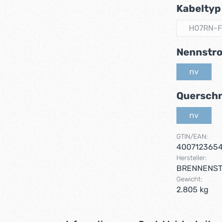
Kabeltyp
H07RN-F 
(
Nennstr
nv
(Diese Op
Querschn
nv
(Diese Op
GTIN/EAN:
400712365
Hersteller:
BRENNENS
Gewicht:
2.805 kg