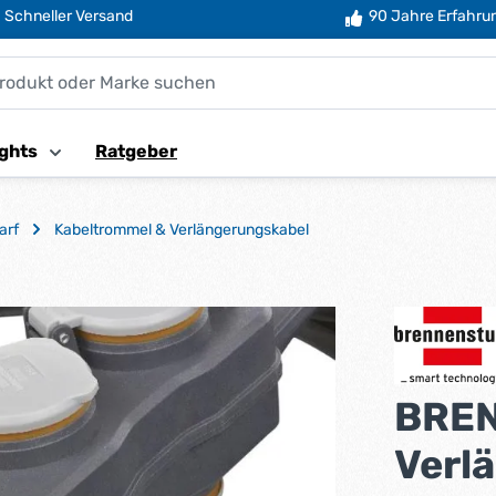
Schneller Versand
90 Jahre Erfahru
ghts
Ratgeber
arf
Kabeltrommel & Verlängerungskabel
BRE
Verl