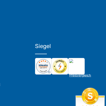
Siegel
d