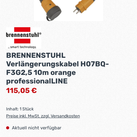
BRENNENSTUHL
Verlängerungskabel H07BQ-
F3G2,5 10m orange
professionalLINE
Regulärer Preis:
115,05 €
Inhalt:
1 Stück
Preise inkl. MwSt. zzgl. Versandkosten
Aktuell nicht verfügbar