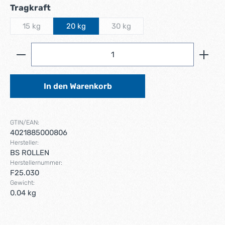
auswählen
Tragkraft
15 kg
20 kg
30 kg
(Diese Option ist zurzeit nicht verfügbar.)
(Diese Option ist zurzeit nicht verf
Produkt Anzahl: Gib den gewünschten Wert ein ode
In den Warenkorb
GTIN/EAN:
4021885000806
Hersteller:
BS ROLLEN
Herstellernummer:
F25.030
Gewicht:
0.04 kg