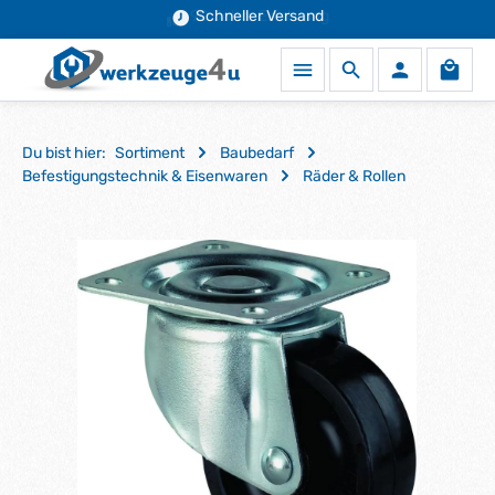
90 Jahre Erfahrung
Schneller Versand
Zum Hauptinhalt springen
Waren
Du bist hier:
Sortiment
Baubedarf
Befestigungstechnik & Eisenwaren
Räder & Rollen
Bildergalerie überspringen