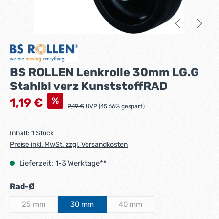
BS ROLLEN Lenkrolle 30mm LG.G
Stahlbl verz KunststoffRAD
Verkaufspreis:
%
1,19 €
Regulärer Preis:
2,19 €
UVP (45.66% gespart)
Inhalt:
1 Stück
Preise inkl. MwSt. zzgl. Versandkosten
Lieferzeit: 1-3 Werktage**
auswählen
Rad-Ø
25 mm
30 mm
40 mm
(Diese Option ist zurzeit nicht verfügbar.)
(Diese Option ist zurzeit nicht