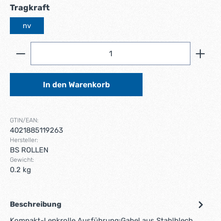
auswählen
Tragkraft
nv
Produkt Anzahl: Gib den gewünschten Wert ein ode
In den Warenkorb
GTIN/EAN:
4021885119263
Hersteller:
BS ROLLEN
Gewicht:
0.2 kg
Beschreibung
Kompakt-Lenkrolle Ausführung:Gabel aus Stahlblech,