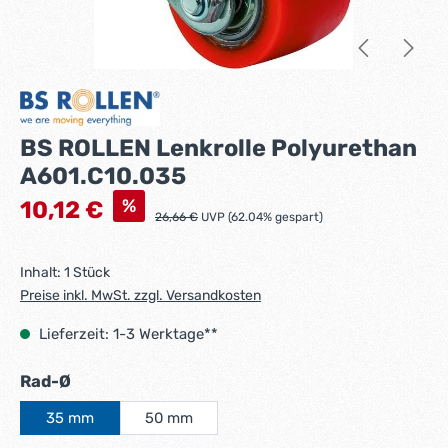
BS ROLLEN Lenkrolle Polyurethan
A601.C10.035
Verkaufspreis:
%
10,12 €
Regulärer Preis:
26,66 €
UVP (62.04% gespart)
Inhalt:
1 Stück
Preise inkl. MwSt. zzgl. Versandkosten
Lieferzeit: 1-3 Werktage**
auswählen
Rad-Ø
35 mm
50 mm