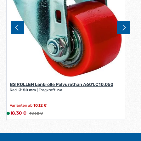
BS ROLLEN Lenkrolle Polyurethan A601.C10.050
Rad-Ø:
50 mm
|
Tragkraft:
nv
Varianten ab
10,12 €
Verkaufspreis:
18,30 €
L
Regulärer Preis:
49,62 €
i
e
f
e