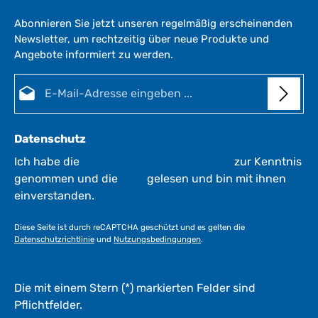
r
Abonnieren Sie jetzt unseren regelmäßig erscheinenden
z
Newsletter, um rechtzeitig über neue Produkte und
e
Angebote informiert zu werden.
i
t
E-Mail-Adresse*
:
1
-
3
Datenschutz
W
e
Ich habe die
Datenschutzbestimmungen
zur Kenntnis
r
genommen und die
AGB
gelesen und bin mit ihnen
k
einverstanden.
t
a
Diese Seite ist durch reCAPTCHA geschützt und es gelten die
g
Datenschutzrichtlinie
und
Nutzungsbedingungen
.
e
*
*
Die mit einem Stern (*) markierten Felder sind
Pflichtfelder.