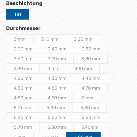
auswählen
Beschichtung
TiN
auswählen
Durchmesser
3 mm
3,10 mm
3,20 mm
(Diese Option ist zurzeit nicht verfügbar.)
(Diese Option ist zurzeit nicht verfügbar.)
(Diese Option ist zurzeit nicht
3,30 mm
3,40 mm
3,50 mm
(Diese Option ist zurzeit nicht verfügbar.)
(Diese Option ist zurzeit nicht verfügbar.)
(Diese Option ist zurzeit 
3,60 mm
3,70 mm
3,80 mm
(Diese Option ist zurzeit nicht verfügbar.)
(Diese Option ist zurzeit nicht verfügbar.)
(Diese Option ist zurzeit 
3,90 mm
4 mm
4,10 mm
(Diese Option ist zurzeit nicht verfügbar.)
(Diese Option ist zurzeit nicht verfügbar.)
(Diese Option ist zurzeit nich
4,20 mm
4,30 mm
4,40 mm
(Diese Option ist zurzeit nicht verfügbar.)
(Diese Option ist zurzeit nicht verfügbar.)
(Diese Option ist zurzeit 
4,50 mm
4,60 mm
4,70 mm
(Diese Option ist zurzeit nicht verfügbar.)
(Diese Option ist zurzeit nicht verfügbar.)
(Diese Option ist zurzeit 
4,80 mm
4,90 mm
5 mm
(Diese Option ist zurzeit nicht verfügbar.)
(Diese Option ist zurzeit nicht verfügbar.)
(Diese Option ist zurzeit ni
5,10 mm
5,20 mm
5,30 mm
(Diese Option ist zurzeit nicht verfügbar.)
(Diese Option ist zurzeit nicht verfügbar.)
(Diese Option ist zurzeit n
5,40 mm
5,50 mm
5,60 mm
(Diese Option ist zurzeit nicht verfügbar.)
(Diese Option ist zurzeit nicht verfügbar.)
(Diese Option ist zurzeit 
5,70 mm
5,80 mm
5,90mm
(Diese Option ist zurzeit nicht verfügbar.)
(Diese Option ist zurzeit nicht verfügbar.)
(Diese Option ist zurzeit n