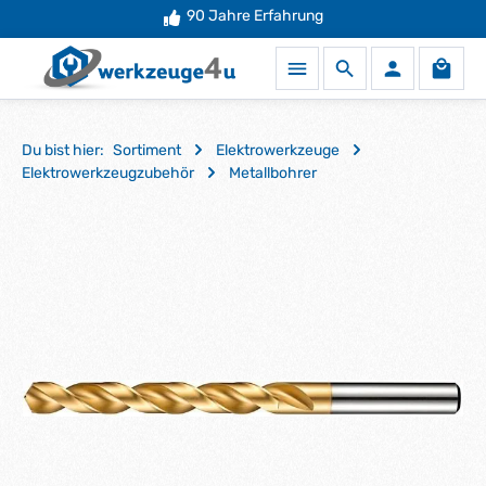
90 Jahre Erfahrung
Zum Hauptinhalt springen
Waren
Du bist hier:
Sortiment
Elektrowerkzeuge
Elektrowerkzeugzubehör
Metallbohrer
Bildergalerie überspringen