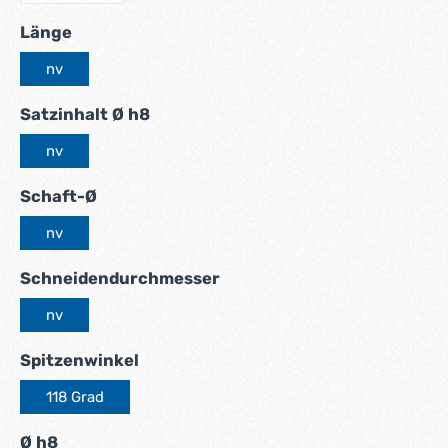
auswählen
Länge
nv
auswählen
Satzinhalt Ø h8
nv
auswählen
Schaft-Ø
nv
auswählen
Schneidendurchmesser
nv
auswählen
Spitzenwinkel
118 Grad
auswählen
Ø h8