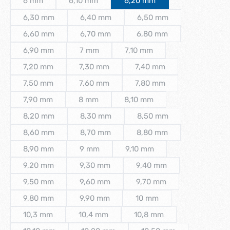
6 mm
6,10 mm
6,20 mm
(Diese Option ist zurzeit nicht verfügbar.)
(Diese Option ist zurzeit nicht verfügbar.)
6,30 mm
6,40 mm
6,50 mm
(Diese Option ist zurzeit nicht verfügbar.)
(Diese Option ist zurzeit nicht verfügbar.)
(Diese Option ist zurzeit 
6,60 mm
6,70 mm
6,80 mm
(Diese Option ist zurzeit nicht verfügbar.)
(Diese Option ist zurzeit nicht verfügbar.)
(Diese Option ist zurzeit 
6,90 mm
7 mm
7,10 mm
(Diese Option ist zurzeit nicht verfügbar.)
(Diese Option ist zurzeit nicht verfügbar.)
(Diese Option ist zurzeit nicht
7,20 mm
7,30 mm
7,40 mm
(Diese Option ist zurzeit nicht verfügbar.)
(Diese Option ist zurzeit nicht verfügbar.)
(Diese Option ist zurzeit n
7,50 mm
7,60 mm
7,80 mm
(Diese Option ist zurzeit nicht verfügbar.)
(Diese Option ist zurzeit nicht verfügbar.)
(Diese Option ist zurzeit n
7,90 mm
8 mm
8,10 mm
(Diese Option ist zurzeit nicht verfügbar.)
(Diese Option ist zurzeit nicht verfügbar.)
(Diese Option ist zurzeit nicht
8,20 mm
8,30 mm
8,50 mm
(Diese Option ist zurzeit nicht verfügbar.)
(Diese Option ist zurzeit nicht verfügbar.)
(Diese Option ist zurzeit 
8,60 mm
8,70 mm
8,80 mm
(Diese Option ist zurzeit nicht verfügbar.)
(Diese Option ist zurzeit nicht verfügbar.)
(Diese Option ist zurzeit 
8,90 mm
9 mm
9,10 mm
(Diese Option ist zurzeit nicht verfügbar.)
(Diese Option ist zurzeit nicht verfügbar.)
(Diese Option ist zurzeit nicht
9,20 mm
9,30 mm
9,40 mm
(Diese Option ist zurzeit nicht verfügbar.)
(Diese Option ist zurzeit nicht verfügbar.)
(Diese Option ist zurzeit n
9,50 mm
9,60 mm
9,70 mm
(Diese Option ist zurzeit nicht verfügbar.)
(Diese Option ist zurzeit nicht verfügbar.)
(Diese Option ist zurzeit n
9,80 mm
9,90 mm
10 mm
(Diese Option ist zurzeit nicht verfügbar.)
(Diese Option ist zurzeit nicht verfügbar.)
(Diese Option ist zurzeit ni
10,3 mm
10,4 mm
10,8 mm
(Diese Option ist zurzeit nicht verfügbar.)
(Diese Option ist zurzeit nicht verfügbar.)
(Diese Option ist zurzeit n