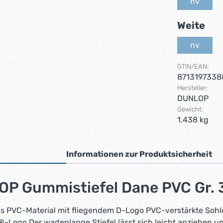
nv
(Diese Op
au
Weite
nv
(Diese Op
GTIN/EAN:
8713197338
Hersteller:
DUNLOP
Gewicht:
1.438 kg
Informationen zur Produktsicherheit
OP Gummistiefel Dane PVC Gr.
 PVC-Material mit fliegendem D-Logo PVC-verstärkte Sohle 
Logo Der wadenlange Stiefel lässt sich leicht anziehen un