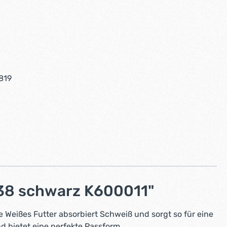
tion ist zurzeit nicht verfügbar.)
swählen
tion ist zurzeit nicht verfügbar.)
819
 38 schwarz K600011"
Weißes Futter absorbiert Schweiß und sorgt so für eine
d bietet eine perfekte Passform