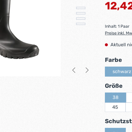
Regulärer Pr
12,4
Inhalt:
1 Paar
Preise inkl. M
Aktuell n
au
Farbe
schwarz
(Dies
au
Größe
38
(Diese Op
45
Schutzst