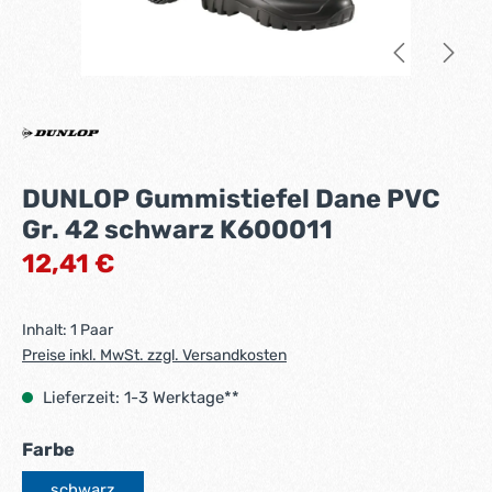
DUNLOP Gummistiefel Dane PVC
Gr. 42 schwarz K600011
Regulärer Preis:
12,41 €
Inhalt:
1 Paar
Preise inkl. MwSt. zzgl. Versandkosten
Lieferzeit: 1-3 Werktage**
auswählen
Farbe
schwarz