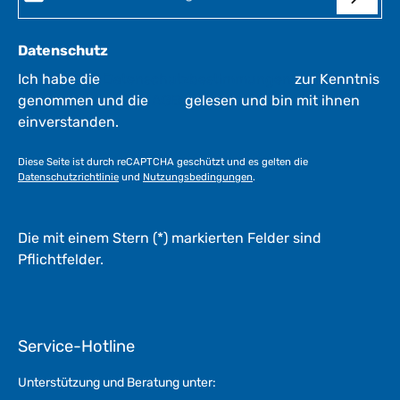
1
-
3
Datenschutz
W
e
Ich habe die
Datenschutzbestimmungen
zur Kenntnis
r
genommen und die
AGB
gelesen und bin mit ihnen
k
einverstanden.
t
a
Diese Seite ist durch reCAPTCHA geschützt und es gelten die
g
Datenschutzrichtlinie
und
Nutzungsbedingungen
.
e
*
*
Die mit einem Stern (*) markierten Felder sind
Pflichtfelder.
Service-Hotline
Unterstützung und Beratung unter: