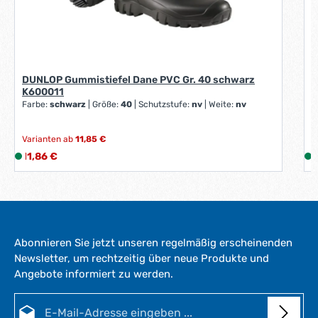
k
t
a
g
e
*
DUNLOP Gummistiefel Dane PVC Gr. 40 schwarz
K600011
*
Farbe:
schwarz
|
Größe:
40
|
Schutzstufe:
nv
|
Weite:
nv
Varianten ab
11,85 €
Regulärer Preis:
V
11,86 €
L
1
i
i
e
f
e
r
Abonnieren Sie jetzt unseren regelmäßig erscheinenden
z
Newsletter, um rechtzeitig über neue Produkte und
e
Angebote informiert zu werden.
i
i
t
E-Mail-Adresse*
:
: