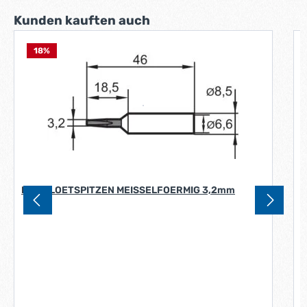
Produktgalerie überspringen
Kunden kauften auch
18
%
ERSA LOETSPITZEN MEISSELFOERMIG 3,2mm
D