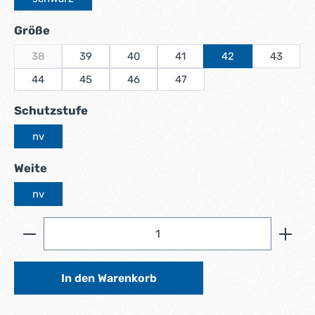
auswählen
Größe
38
39
40
41
42
43
(Diese Option ist zurzeit nicht verfügbar.)
44
45
46
47
auswählen
Schutzstufe
nv
auswählen
Weite
nv
Produkt Anzahl: Gib den gewünschten Wert ein ode
In den Warenkorb