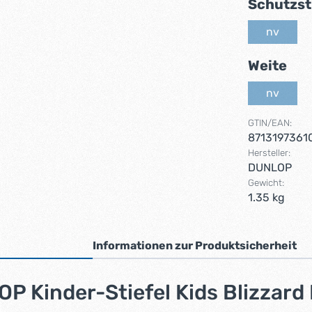
Schutzst
nv
(Diese Op
au
Weite
nv
(Diese Op
GTIN/EAN:
8713197361
Hersteller:
DUNLOP
Gewicht:
1.35 kg
Informationen zur Produktsicherheit
 Kinder-Stiefel Kids Blizzard 