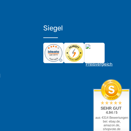
Siegel
d
SEHR GUT
4.94 / 5
aus 4314 Bewertungen
bei: ebay.de,
amazon.de,
shopvote.de