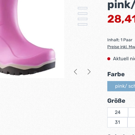
pink
Regulärer Pr
28,4
Inhalt:
1 Paar
Preise inkl. M
Aktuell n
au
Farbe
pink/ sc
(D
au
Größe
24
31