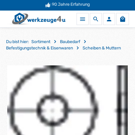
90 Jahre Erfahrung
Schneller Versand
Zum Hauptinhalt springen
Waren
Du bist hier:
Sortiment
Baubedarf
Befestigungstechnik & Eisenwaren
Scheiben & Muttern
Bildergalerie überspringen