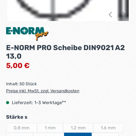
E-NORM PRO Scheibe DIN9021 A2
13,0
Regulärer Preis:
5,00 €
Inhalt:
50 Stück
Preise inkl. MwSt. zzgl. Versandkosten
Lieferzeit: 1-3 Werktage**
auswählen
Stärke s
0.8 mm
1 mm
1.2 mm
1.6 mm
(Diese Option ist zurzeit nicht verfügbar.)
(Diese Option ist zurzeit nicht verfügbar.)
(Diese Option ist zurzeit nicht v
(Diese Option is