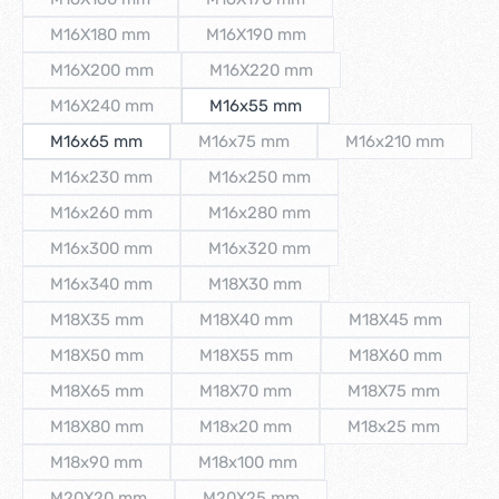
(Diese Option ist zurzeit nicht verfügbar.)
(Diese Option ist zurzeit nicht verfüg
M16X180 mm
M16X190 mm
(Diese Option ist zurzeit nicht verfügbar.)
(Diese Option ist zurzeit nicht verfüg
M16X200 mm
M16X220 mm
(Diese Option ist zurzeit nicht verfügbar.)
(Diese Option ist zurzeit nicht verfü
M16X240 mm
M16x55 mm
(Diese Option ist zurzeit nicht verfügbar.)
M16x65 mm
M16x75 mm
M16x210 mm
(Diese Option ist zurzeit nicht verfügba
(Diese Option is
M16x230 mm
M16x250 mm
(Diese Option ist zurzeit nicht verfügbar.)
(Diese Option ist zurzeit nicht verfü
M16x260 mm
M16x280 mm
(Diese Option ist zurzeit nicht verfügbar.)
(Diese Option ist zurzeit nicht verfü
M16x300 mm
M16x320 mm
(Diese Option ist zurzeit nicht verfügbar.)
(Diese Option ist zurzeit nicht verfü
M16x340 mm
M18X30 mm
(Diese Option ist zurzeit nicht verfügbar.)
(Diese Option ist zurzeit nicht verfüg
M18X35 mm
M18X40 mm
M18X45 mm
(Diese Option ist zurzeit nicht verfügbar.)
(Diese Option ist zurzeit nicht verfügb
(Diese Option is
M18X50 mm
M18X55 mm
M18X60 mm
(Diese Option ist zurzeit nicht verfügbar.)
(Diese Option ist zurzeit nicht verfügb
(Diese Option is
M18X65 mm
M18X70 mm
M18X75 mm
(Diese Option ist zurzeit nicht verfügbar.)
(Diese Option ist zurzeit nicht verfügba
(Diese Option is
M18X80 mm
M18x20 mm
M18x25 mm
(Diese Option ist zurzeit nicht verfügbar.)
(Diese Option ist zurzeit nicht verfügba
(Diese Option is
M18x90 mm
M18x100 mm
(Diese Option ist zurzeit nicht verfügbar.)
(Diese Option ist zurzeit nicht verfügb
M20X20 mm
M20X25 mm