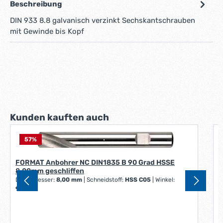
Beschreibung
DIN 933 8.8 galvanisch verzinkt Sechskantschrauben
mit Gewinde bis Kopf
Produktgalerie überspringen
Kunden kauften auch
57
%
E
R
F
FORMAT Anbohrer NC DIN1835 B 90 Grad HSSE
8,00mm geschliffen
Durchmesser:
8,00 mm
|
Schneidstoff:
HSS C05
|
Winkel:
90 °