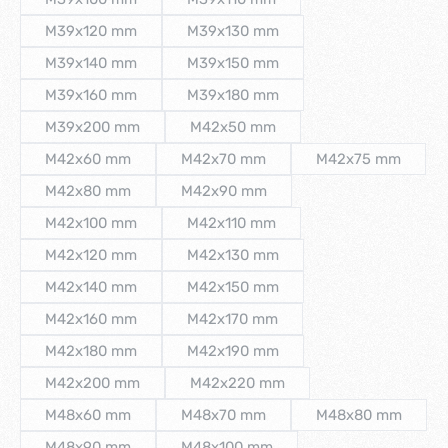
(Diese Option ist zurzeit nicht verfügbar.)
(Diese Option ist zurzeit nicht verfüg
M39x120 mm
M39x130 mm
(Diese Option ist zurzeit nicht verfügbar.)
(Diese Option ist zurzeit nicht verfü
M39x140 mm
M39x150 mm
(Diese Option ist zurzeit nicht verfügbar.)
(Diese Option ist zurzeit nicht verfü
M39x160 mm
M39x180 mm
(Diese Option ist zurzeit nicht verfügbar.)
(Diese Option ist zurzeit nicht verfü
M39x200 mm
M42x50 mm
(Diese Option ist zurzeit nicht verfügbar.)
(Diese Option ist zurzeit nicht verfü
M42x60 mm
M42x70 mm
M42x75 mm
(Diese Option ist zurzeit nicht verfügbar.)
(Diese Option ist zurzeit nicht verfügb
(Diese Option i
M42x80 mm
M42x90 mm
(Diese Option ist zurzeit nicht verfügbar.)
(Diese Option ist zurzeit nicht verfügb
M42x100 mm
M42x110 mm
(Diese Option ist zurzeit nicht verfügbar.)
(Diese Option ist zurzeit nicht verfüg
M42x120 mm
M42x130 mm
(Diese Option ist zurzeit nicht verfügbar.)
(Diese Option ist zurzeit nicht verfü
M42x140 mm
M42x150 mm
(Diese Option ist zurzeit nicht verfügbar.)
(Diese Option ist zurzeit nicht verfü
M42x160 mm
M42x170 mm
(Diese Option ist zurzeit nicht verfügbar.)
(Diese Option ist zurzeit nicht verfü
M42x180 mm
M42x190 mm
(Diese Option ist zurzeit nicht verfügbar.)
(Diese Option ist zurzeit nicht verfü
M42x200 mm
M42x220 mm
(Diese Option ist zurzeit nicht verfügbar.)
(Diese Option ist zurzeit nicht verfü
M48x60 mm
M48x70 mm
M48x80 mm
(Diese Option ist zurzeit nicht verfügbar.)
(Diese Option ist zurzeit nicht verfügb
(Diese Option i
M48x90 mm
M48x100 mm