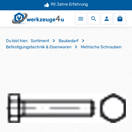
Mehr als
90 Jahre Erfahrung
50.000 Produkte
auf Lager
Zum Hauptinhalt springen
Waren
Du bist hier:
Sortiment
Baubedarf
Befestigungstechnik & Eisenwaren
Metrische Schrauben
Bildergalerie überspringen