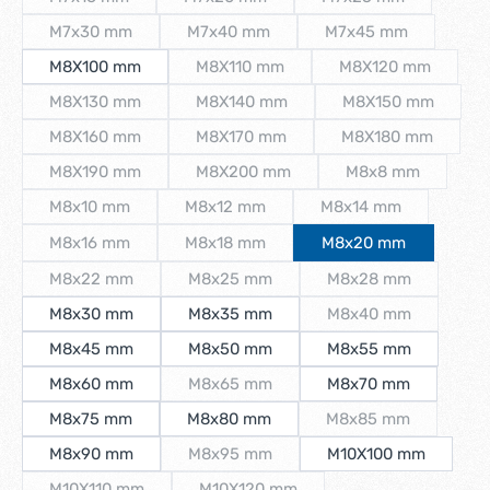
(Diese Option ist zurzeit nicht verfügbar.)
(Diese Option ist zurzeit nicht verfügbar.
(Diese Option ist zu
M7x30 mm
M7x40 mm
M7x45 mm
(Diese Option ist zurzeit nicht verfügbar.)
(Diese Option ist zurzeit nicht verfügbar.
(Diese Option ist zu
M8X100 mm
M8X110 mm
M8X120 mm
(Diese Option ist zurzeit nicht verfügba
(Diese Option ist
M8X130 mm
M8X140 mm
M8X150 mm
(Diese Option ist zurzeit nicht verfügbar.)
(Diese Option ist zurzeit nicht verfügb
(Diese Option is
M8X160 mm
M8X170 mm
M8X180 mm
(Diese Option ist zurzeit nicht verfügbar.)
(Diese Option ist zurzeit nicht verfügba
(Diese Option is
M8X190 mm
M8X200 mm
M8x8 mm
(Diese Option ist zurzeit nicht verfügbar.)
(Diese Option ist zurzeit nicht verfügb
(Diese Option ist
M8x10 mm
M8x12 mm
M8x14 mm
(Diese Option ist zurzeit nicht verfügbar.)
(Diese Option ist zurzeit nicht verfügbar.
(Diese Option ist zu
M8x16 mm
M8x18 mm
M8x20 mm
(Diese Option ist zurzeit nicht verfügbar.)
(Diese Option ist zurzeit nicht verfügbar.
M8x22 mm
M8x25 mm
M8x28 mm
(Diese Option ist zurzeit nicht verfügbar.)
(Diese Option ist zurzeit nicht verfügbar
(Diese Option ist z
M8x30 mm
M8x35 mm
M8x40 mm
(Diese Option ist z
M8x45 mm
M8x50 mm
M8x55 mm
M8x60 mm
M8x65 mm
M8x70 mm
(Diese Option ist zurzeit nicht verfügbar
M8x75 mm
M8x80 mm
M8x85 mm
(Diese Option ist z
M8x90 mm
M8x95 mm
M10X100 mm
(Diese Option ist zurzeit nicht verfügbar
M10X110 mm
M10X120 mm