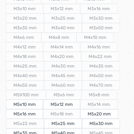
(Diese Option ist zurzeit nicht verfügbar.)
(Diese Option ist zurzeit nicht verfügbar.)
(Diese Option ist zurze
M3x10 mm
M3x12 mm
M3x16 mm
(Diese Option ist zurzeit nicht verfügbar.)
(Diese Option ist zurzeit nicht verfügbar.
(Diese Option ist zu
M3x20 mm
M3x25 mm
M3x30 mm
(Diese Option ist zurzeit nicht verfügbar.)
(Diese Option ist zurzeit nicht verfügbar
(Diese Option ist z
M3x35 mm
M3x40 mm
M3x50 mm
(Diese Option ist zurzeit nicht verfügbar.)
(Diese Option ist zurzeit nicht verfügbar
(Diese Option ist z
M4x6 mm
M4x8 mm
M4x10 mm
(Diese Option ist zurzeit nicht verfügbar.)
(Diese Option ist zurzeit nicht verfügbar.)
(Diese Option ist zurz
M4x12 mm
M4x14 mm
M4x16 mm
(Diese Option ist zurzeit nicht verfügbar.)
(Diese Option ist zurzeit nicht verfügbar.
(Diese Option ist zu
M4x18 mm
M4x20 mm
M4x22 mm
(Diese Option ist zurzeit nicht verfügbar.)
(Diese Option ist zurzeit nicht verfügbar.
(Diese Option ist zu
M4x25 mm
M4x30 mm
M4x35 mm
(Diese Option ist zurzeit nicht verfügbar.)
(Diese Option ist zurzeit nicht verfügbar
(Diese Option ist z
M4x40 mm
M4x45 mm
M4x50 mm
(Diese Option ist zurzeit nicht verfügbar.)
(Diese Option ist zurzeit nicht verfügbar
(Diese Option ist z
M4x55 mm
M4x60 mm
M4x70 mm
(Diese Option ist zurzeit nicht verfügbar.)
(Diese Option ist zurzeit nicht verfügbar
(Diese Option ist z
M5X100 mm
M5x6 mm
M5x8 mm
(Diese Option ist zurzeit nicht verfügbar.)
(Diese Option ist zurzeit nicht verfügbar
(Diese Option ist zu
M5x10 mm
M5x12 mm
M5x14 mm
(Diese Option ist zu
M5x16 mm
M5x18 mm
M5x20 mm
(Diese Option ist zurzeit nicht verfügbar.
M5x22 mm
M5x25 mm
M5x30 mm
(Diese Option ist zurzeit nicht verfügbar.)
M5x35 mm
M5x40 mm
M5x45 mm