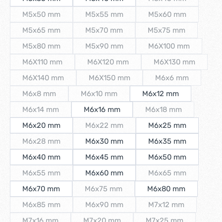
(Diese Option ist z
M5x50 mm
M5x55 mm
M5x60 mm
(Diese Option ist zurzeit nicht verfügbar.)
(Diese Option ist zurzeit nicht verfügbar
(Diese Option ist z
M5x65 mm
M5x70 mm
M5x75 mm
(Diese Option ist zurzeit nicht verfügbar.)
(Diese Option ist zurzeit nicht verfügbar
(Diese Option ist z
M5x80 mm
M5x90 mm
M6X100 mm
(Diese Option ist zurzeit nicht verfügbar.)
(Diese Option ist zurzeit nicht verfügbar
(Diese Option ist 
M6X110 mm
M6X120 mm
M6X130 mm
(Diese Option ist zurzeit nicht verfügbar.)
(Diese Option ist zurzeit nicht verfügba
(Diese Option ist
M6X140 mm
M6X150 mm
M6x6 mm
(Diese Option ist zurzeit nicht verfügbar.)
(Diese Option ist zurzeit nicht verfügb
(Diese Option ist
M6x8 mm
M6x10 mm
M6x12 mm
(Diese Option ist zurzeit nicht verfügbar.)
(Diese Option ist zurzeit nicht verfügbar.)
M6x14 mm
M6x16 mm
M6x18 mm
(Diese Option ist zurzeit nicht verfügbar.)
(Diese Option ist zu
M6x20 mm
M6x22 mm
M6x25 mm
(Diese Option ist zurzeit nicht verfügbar
M6x28 mm
M6x30 mm
M6x35 mm
(Diese Option ist zurzeit nicht verfügbar.)
M6x40 mm
M6x45 mm
M6x50 mm
M6x55 mm
M6x60 mm
M6x65 mm
(Diese Option ist zurzeit nicht verfügbar.)
(Diese Option ist z
M6x70 mm
M6x75 mm
M6x80 mm
(Diese Option ist zurzeit nicht verfügbar.
M6x85 mm
M6x90 mm
M7x12 mm
(Diese Option ist zurzeit nicht verfügbar.)
(Diese Option ist zurzeit nicht verfügbar
(Diese Option ist z
M7x16 mm
M7x20 mm
M7x25 mm