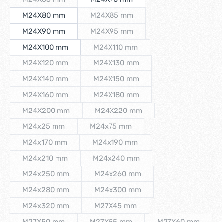
(Diese Option ist zurzeit nicht verfügbar.)
M24X80 mm
M24X85 mm
(Diese Option ist zurzeit nicht verfügb
M24X90 mm
M24X95 mm
(Diese Option ist zurzeit nicht verfügb
M24X100 mm
M24X110 mm
(Diese Option ist zurzeit nicht verfü
M24X120 mm
M24X130 mm
(Diese Option ist zurzeit nicht verfügbar.)
(Diese Option ist zurzeit nicht verfü
M24X140 mm
M24X150 mm
(Diese Option ist zurzeit nicht verfügbar.)
(Diese Option ist zurzeit nicht verfü
M24X160 mm
M24X180 mm
(Diese Option ist zurzeit nicht verfügbar.)
(Diese Option ist zurzeit nicht verfü
M24X200 mm
M24X220 mm
(Diese Option ist zurzeit nicht verfügbar.)
(Diese Option ist zurzeit nicht verf
M24x25 mm
M24x75 mm
(Diese Option ist zurzeit nicht verfügbar.)
(Diese Option ist zurzeit nicht verfügb
M24x170 mm
M24x190 mm
(Diese Option ist zurzeit nicht verfügbar.)
(Diese Option ist zurzeit nicht verfüg
M24x210 mm
M24x240 mm
(Diese Option ist zurzeit nicht verfügbar.)
(Diese Option ist zurzeit nicht verfü
M24x250 mm
M24x260 mm
(Diese Option ist zurzeit nicht verfügbar.)
(Diese Option ist zurzeit nicht verfü
M24x280 mm
M24x300 mm
(Diese Option ist zurzeit nicht verfügbar.)
(Diese Option ist zurzeit nicht verfü
M24x320 mm
M27X45 mm
(Diese Option ist zurzeit nicht verfügbar.)
(Diese Option ist zurzeit nicht verfü
M27X50 mm
M27X55 mm
M27X60 mm