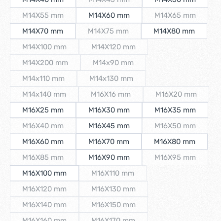
(Diese Option ist zurzeit nicht verfügb
M14X55 mm
M14X60 mm
M14X65 mm
(Diese Option ist zurzeit nicht verfügbar.)
(Diese Option is
M14X70 mm
M14X75 mm
M14X80 mm
(Diese Option ist zurzeit nicht verfügba
M14X100 mm
M14X120 mm
(Diese Option ist zurzeit nicht verfügbar.)
(Diese Option ist zurzeit nicht verfüg
M14X200 mm
M14x90 mm
(Diese Option ist zurzeit nicht verfügbar.)
(Diese Option ist zurzeit nicht verfüg
M14x110 mm
M14x130 mm
(Diese Option ist zurzeit nicht verfügbar.)
(Diese Option ist zurzeit nicht verfügb
M14x140 mm
M16X16 mm
M16X20 mm
(Diese Option ist zurzeit nicht verfügbar.)
(Diese Option ist zurzeit nicht verfügb
(Diese Option is
M16X25 mm
M16X30 mm
M16X35 mm
M16X40 mm
M16X45 mm
M16X50 mm
(Diese Option ist zurzeit nicht verfügbar.)
(Diese Option is
M16X60 mm
M16X70 mm
M16X80 mm
M16X85 mm
M16X90 mm
M16X95 mm
(Diese Option ist zurzeit nicht verfügbar.)
(Diese Option is
M16X100 mm
M16X110 mm
(Diese Option ist zurzeit nicht verfüg
M16X120 mm
M16X130 mm
(Diese Option ist zurzeit nicht verfügbar.)
(Diese Option ist zurzeit nicht verfüg
M16X140 mm
M16X150 mm
(Diese Option ist zurzeit nicht verfügbar.)
(Diese Option ist zurzeit nicht verfüg
M16X160 mm
M16X170 mm