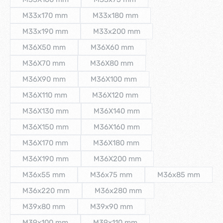
(Diese Option ist zurzeit nicht verfügbar.)
(Diese Option ist zurzeit nicht verfüg
M33x170 mm
M33x180 mm
(Diese Option ist zurzeit nicht verfügbar.)
(Diese Option ist zurzeit nicht verfüg
M33x190 mm
M33x200 mm
(Diese Option ist zurzeit nicht verfügbar.)
(Diese Option ist zurzeit nicht verfü
M36X50 mm
M36X60 mm
(Diese Option ist zurzeit nicht verfügbar.)
(Diese Option ist zurzeit nicht verfügb
M36X70 mm
M36X80 mm
(Diese Option ist zurzeit nicht verfügbar.)
(Diese Option ist zurzeit nicht verfügb
M36X90 mm
M36X100 mm
(Diese Option ist zurzeit nicht verfügbar.)
(Diese Option ist zurzeit nicht verfüg
M36X110 mm
M36X120 mm
(Diese Option ist zurzeit nicht verfügbar.)
(Diese Option ist zurzeit nicht verfüg
M36X130 mm
M36X140 mm
(Diese Option ist zurzeit nicht verfügbar.)
(Diese Option ist zurzeit nicht verfü
M36X150 mm
M36X160 mm
(Diese Option ist zurzeit nicht verfügbar.)
(Diese Option ist zurzeit nicht verfü
M36X170 mm
M36X180 mm
(Diese Option ist zurzeit nicht verfügbar.)
(Diese Option ist zurzeit nicht verfü
M36X190 mm
M36X200 mm
(Diese Option ist zurzeit nicht verfügbar.)
(Diese Option ist zurzeit nicht verfü
M36x55 mm
M36x75 mm
M36x85 mm
(Diese Option ist zurzeit nicht verfügbar.)
(Diese Option ist zurzeit nicht verfügb
(Diese Option i
M36x220 mm
M36x280 mm
(Diese Option ist zurzeit nicht verfügbar.)
(Diese Option ist zurzeit nicht verfü
M39x80 mm
M39x90 mm
(Diese Option ist zurzeit nicht verfügbar.)
(Diese Option ist zurzeit nicht verfügb
M39x100 mm
M39x110 mm