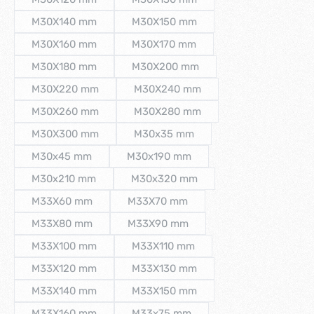
(Diese Option ist zurzeit nicht verfügbar.)
(Diese Option ist zurzeit nicht verfü
M30X140 mm
M30X150 mm
(Diese Option ist zurzeit nicht verfügbar.)
(Diese Option ist zurzeit nicht verfü
M30X160 mm
M30X170 mm
(Diese Option ist zurzeit nicht verfügbar.)
(Diese Option ist zurzeit nicht verfü
M30X180 mm
M30X200 mm
(Diese Option ist zurzeit nicht verfügbar.)
(Diese Option ist zurzeit nicht verfü
M30X220 mm
M30X240 mm
(Diese Option ist zurzeit nicht verfügbar.)
(Diese Option ist zurzeit nicht verf
M30X260 mm
M30X280 mm
(Diese Option ist zurzeit nicht verfügbar.)
(Diese Option ist zurzeit nicht verf
M30X300 mm
M30x35 mm
(Diese Option ist zurzeit nicht verfügbar.)
(Diese Option ist zurzeit nicht verfü
M30x45 mm
M30x190 mm
(Diese Option ist zurzeit nicht verfügbar.)
(Diese Option ist zurzeit nicht verfüg
M30x210 mm
M30x320 mm
(Diese Option ist zurzeit nicht verfügbar.)
(Diese Option ist zurzeit nicht verfü
M33X60 mm
M33X70 mm
(Diese Option ist zurzeit nicht verfügbar.)
(Diese Option ist zurzeit nicht verfügb
M33X80 mm
M33X90 mm
(Diese Option ist zurzeit nicht verfügbar.)
(Diese Option ist zurzeit nicht verfügb
M33X100 mm
M33X110 mm
(Diese Option ist zurzeit nicht verfügbar.)
(Diese Option ist zurzeit nicht verfü
M33X120 mm
M33X130 mm
(Diese Option ist zurzeit nicht verfügbar.)
(Diese Option ist zurzeit nicht verfü
M33X140 mm
M33X150 mm
(Diese Option ist zurzeit nicht verfügbar.)
(Diese Option ist zurzeit nicht verfü
M33X160 mm
M33x75 mm