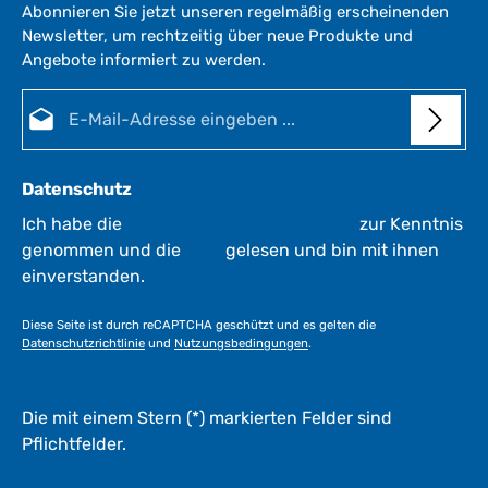
g
Abonnieren Sie jetzt unseren regelmäßig erscheinenden
z
e
Newsletter, um rechtzeitig über neue Produkte und
e
*
Angebote informiert zu werden.
i
*
t
E-Mail-Adresse*
:
1
-
3
Datenschutz
W
e
Ich habe die
Datenschutzbestimmungen
zur Kenntnis
r
genommen und die
AGB
gelesen und bin mit ihnen
k
einverstanden.
t
a
Diese Seite ist durch reCAPTCHA geschützt und es gelten die
g
Datenschutzrichtlinie
und
Nutzungsbedingungen
.
e
*
*
Die mit einem Stern (*) markierten Felder sind
Pflichtfelder.