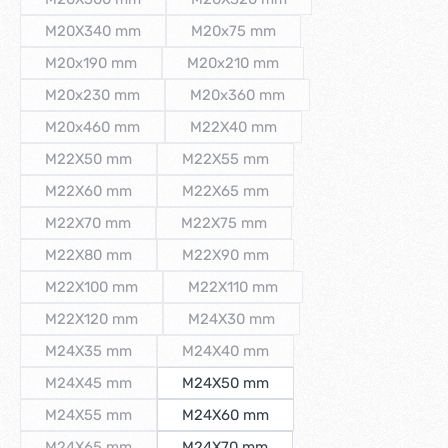
(Diese Option ist zurzeit nicht verfügbar.)
(Diese Option ist zurzeit nicht verf
M20X340 mm
M20x75 mm
(Diese Option ist zurzeit nicht verfügbar.)
(Diese Option ist zurzeit nicht verfü
M20x190 mm
M20x210 mm
(Diese Option ist zurzeit nicht verfügbar.)
(Diese Option ist zurzeit nicht verfü
M20x230 mm
M20x360 mm
(Diese Option ist zurzeit nicht verfügbar.)
(Diese Option ist zurzeit nicht verfü
M20x460 mm
M22X40 mm
(Diese Option ist zurzeit nicht verfügbar.)
(Diese Option ist zurzeit nicht verfü
M22X50 mm
M22X55 mm
(Diese Option ist zurzeit nicht verfügbar.)
(Diese Option ist zurzeit nicht verfügb
M22X60 mm
M22X65 mm
(Diese Option ist zurzeit nicht verfügbar.)
(Diese Option ist zurzeit nicht verfügb
M22X70 mm
M22X75 mm
(Diese Option ist zurzeit nicht verfügbar.)
(Diese Option ist zurzeit nicht verfügb
M22X80 mm
M22X90 mm
(Diese Option ist zurzeit nicht verfügbar.)
(Diese Option ist zurzeit nicht verfügb
M22X100 mm
M22X110 mm
(Diese Option ist zurzeit nicht verfügbar.)
(Diese Option ist zurzeit nicht verfü
M22X120 mm
M24X30 mm
(Diese Option ist zurzeit nicht verfügbar.)
(Diese Option ist zurzeit nicht verfüg
M24X35 mm
M24X40 mm
(Diese Option ist zurzeit nicht verfügbar.)
(Diese Option ist zurzeit nicht verfügb
M24X45 mm
M24X50 mm
(Diese Option ist zurzeit nicht verfügbar.)
M24X55 mm
M24X60 mm
(Diese Option ist zurzeit nicht verfügbar.)
M24X65 mm
M24X70 mm