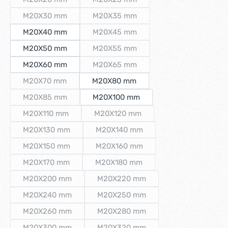
(Diese Option ist zurzeit nicht verfügbar.)
(Diese Option ist zurzeit nicht verfügb
M20X30 mm
M20X35 mm
(Diese Option ist zurzeit nicht verfügbar.)
(Diese Option ist zurzeit nicht verfügb
M20X40 mm
M20X45 mm
(Diese Option ist zurzeit nicht verfügb
M20X50 mm
M20X55 mm
(Diese Option ist zurzeit nicht verfügb
M20X60 mm
M20X65 mm
(Diese Option ist zurzeit nicht verfügb
M20X70 mm
M20X80 mm
(Diese Option ist zurzeit nicht verfügbar.)
M20X85 mm
M20X100 mm
(Diese Option ist zurzeit nicht verfügbar.)
M20X110 mm
M20X120 mm
(Diese Option ist zurzeit nicht verfügbar.)
(Diese Option ist zurzeit nicht verfüg
M20X130 mm
M20X140 mm
(Diese Option ist zurzeit nicht verfügbar.)
(Diese Option ist zurzeit nicht verfü
M20X150 mm
M20X160 mm
(Diese Option ist zurzeit nicht verfügbar.)
(Diese Option ist zurzeit nicht verfü
M20X170 mm
M20X180 mm
(Diese Option ist zurzeit nicht verfügbar.)
(Diese Option ist zurzeit nicht verfü
M20X200 mm
M20X220 mm
(Diese Option ist zurzeit nicht verfügbar.)
(Diese Option ist zurzeit nicht verf
M20X240 mm
M20X250 mm
(Diese Option ist zurzeit nicht verfügbar.)
(Diese Option ist zurzeit nicht verf
M20X260 mm
M20X280 mm
(Diese Option ist zurzeit nicht verfügbar.)
(Diese Option ist zurzeit nicht verf
M20X300 mm
M20X320 mm