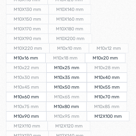
(Diese Option ist zurzeit nicht verfügbar.)
(Diese Option ist zurzeit nicht verfüg
M10X130 mm
M10X140 mm
(Diese Option ist zurzeit nicht verfügbar.)
(Diese Option ist zurzeit nicht verfüg
M10X150 mm
M10X160 mm
(Diese Option ist zurzeit nicht verfügbar.)
(Diese Option ist zurzeit nicht verfüg
M10X170 mm
M10X180 mm
(Diese Option ist zurzeit nicht verfügbar.)
(Diese Option ist zurzeit nicht verfüg
M10X190 mm
M10X200 mm
(Diese Option ist zurzeit nicht verfügbar.)
(Diese Option ist zurzeit nicht verfüg
M10X220 mm
M10x10 mm
M10x12 mm
(Diese Option ist zurzeit nicht verfügbar.)
(Diese Option ist zurzeit nicht verfüg
(Diese Option i
M10x16 mm
M10x18 mm
M10x20 mm
(Diese Option ist zurzeit nicht verfügba
M10x22 mm
M10x25 mm
M10x28 mm
(Diese Option ist zurzeit nicht verfügbar.)
(Diese Option is
M10x30 mm
M10x35 mm
M10x40 mm
(Diese Option ist zurzeit nicht verfügbar.)
M10x45 mm
M10x50 mm
M10x55 mm
(Diese Option ist zurzeit nicht verfügbar.)
M10x60 mm
M10x65 mm
M10x70 mm
(Diese Option ist zurzeit nicht verfügba
M10x75 mm
M10x80 mm
M10x85 mm
(Diese Option ist zurzeit nicht verfügbar.)
(Diese Option ist
M10x90 mm
M10x95 mm
M12X100 mm
(Diese Option ist zurzeit nicht verfügba
M12X110 mm
M12X120 mm
(Diese Option ist zurzeit nicht verfügbar.)
(Diese Option ist zurzeit nicht verfüg
M12X130 mm
M12X140 mm