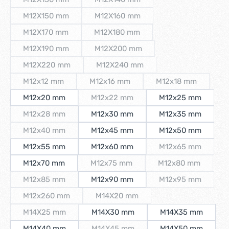
(Diese Option ist zurzeit nicht verfügbar.)
(Diese Option ist zurzeit nicht verfüg
M12X150 mm
M12X160 mm
(Diese Option ist zurzeit nicht verfügbar.)
(Diese Option ist zurzeit nicht verfüg
M12X170 mm
M12X180 mm
(Diese Option ist zurzeit nicht verfügbar.)
(Diese Option ist zurzeit nicht verfüg
M12X190 mm
M12X200 mm
(Diese Option ist zurzeit nicht verfügbar.)
(Diese Option ist zurzeit nicht verfüg
M12X220 mm
M12X240 mm
(Diese Option ist zurzeit nicht verfügbar.)
(Diese Option ist zurzeit nicht verfü
M12x12 mm
M12x16 mm
M12x18 mm
(Diese Option ist zurzeit nicht verfügbar.)
(Diese Option ist zurzeit nicht verfügba
(Diese Option ist 
M12x20 mm
M12x22 mm
M12x25 mm
(Diese Option ist zurzeit nicht verfügba
M12x28 mm
M12x30 mm
M12x35 mm
(Diese Option ist zurzeit nicht verfügbar.)
M12x40 mm
M12x45 mm
M12x50 mm
(Diese Option ist zurzeit nicht verfügbar.)
M12x55 mm
M12x60 mm
M12x65 mm
(Diese Option is
M12x70 mm
M12x75 mm
M12x80 mm
(Diese Option ist zurzeit nicht verfügba
(Diese Option ist
M12x85 mm
M12x90 mm
M12x95 mm
(Diese Option ist zurzeit nicht verfügbar.)
(Diese Option is
M12x260 mm
M14X20 mm
(Diese Option ist zurzeit nicht verfügbar.)
(Diese Option ist zurzeit nicht verfüg
M14X25 mm
M14X30 mm
M14X35 mm
(Diese Option ist zurzeit nicht verfügbar.)
M14X40 mm
M14X45 mm
M14X50 mm