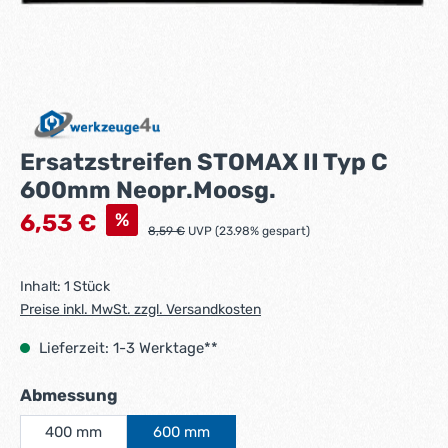
Ersatzstreifen STOMAX II Typ C
600mm Neopr.Moosg.
Verkaufspreis:
%
6,53 €
Regulärer Preis:
8,59 €
UVP (23.98% gespart)
Inhalt:
1 Stück
Preise inkl. MwSt. zzgl. Versandkosten
Lieferzeit: 1-3 Werktage**
auswählen
Abmessung
400 mm
600 mm