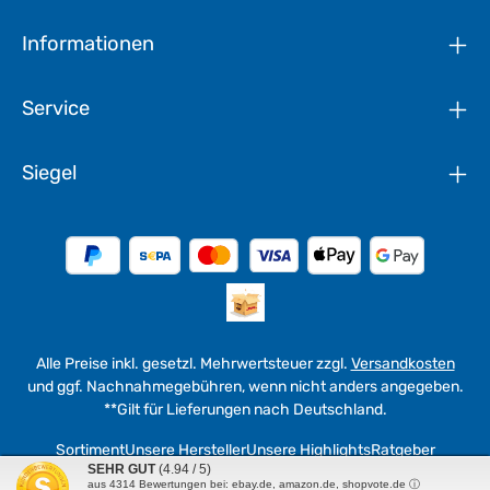
Informationen
Service
Siegel
Alle Preise inkl. gesetzl. Mehrwertsteuer zzgl.
Versandkosten
und ggf. Nachnahmegebühren, wenn nicht anders angegeben.
**Gilt für Lieferungen nach Deutschland.
Sortiment
Unsere Hersteller
Unsere Highlights
Ratgeber
SEHR GUT
(4.94 / 5)
aus
4314
Bewertungen bei: ebay.de, amazon.de, shopvote.de ⓘ