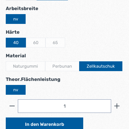
auswählen
Arbeitsbreite
nv
auswählen
Härte
40
60
65
(Diese Option ist zurzeit nicht verfügbar.)
(Diese Option ist zurzeit nicht verfügbar.)
auswählen
Material
Naturgummi
Perbunan
Zellkautschuk
(Diese Option ist zurzeit nicht verfügbar.)
(Diese Option ist zurzeit nicht verfügba
auswählen
Theor.Flächenleistung
nv
Produkt Anzahl: Gib den gewünschten Wert ein ode
In den Warenkorb