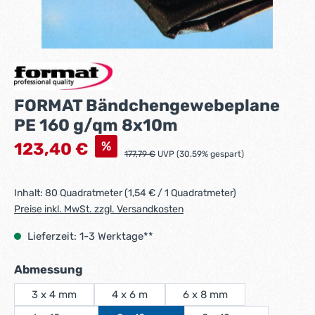
FORMAT Bändchengewebeplane
PE 160 g/qm 8x10m
Verkaufspreis:
%
123,40 €
Regulärer Preis:
177,79 €
UVP (30.59% gespart)
Inhalt:
80 Quadratmeter
(1,54 € / 1 Quadratmeter)
Preise inkl. MwSt. zzgl. Versandkosten
Lieferzeit: 1-3 Werktage**
auswählen
Abmessung
3 x 4 mm
4 x 6 m
6 x 8 mm