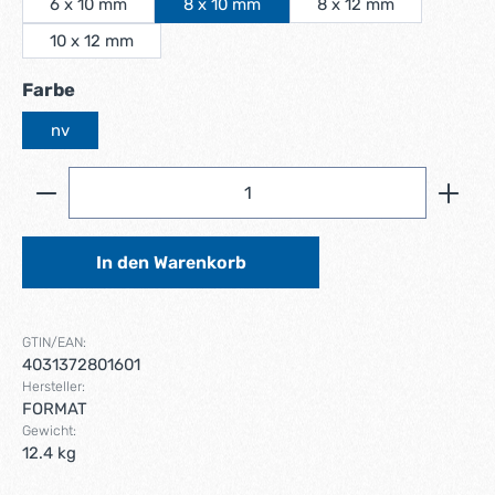
6 x 10 mm
8 x 10 mm
8 x 12 mm
10 x 12 mm
auswählen
Farbe
nv
Produkt Anzahl: Gib den gewünschten Wert ein ode
In den Warenkorb
GTIN/EAN:
4031372801601
Hersteller:
FORMAT
Gewicht:
12.4 kg