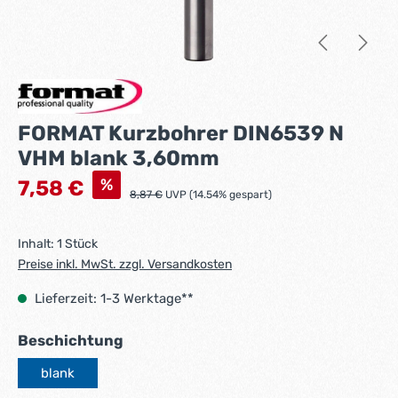
FORMAT Kurzbohrer DIN6539 N
VHM blank 3,60mm
Verkaufspreis:
%
7,58 €
Regulärer Preis:
8,87 €
UVP (14.54% gespart)
Inhalt:
1 Stück
Preise inkl. MwSt. zzgl. Versandkosten
Lieferzeit: 1-3 Werktage**
auswählen
Beschichtung
blank