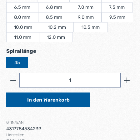
(Diese Option ist zurzeit nicht verfügbar.)
6,5 mm
6,8 mm
7,0 mm
7,5 mm
8,0 mm
8,5 mm
9,0 mm
9,5 mm
10,0 mm
10,2 mm
10,5 mm
11,0 mm
12,0 mm
auswählen
Spirallänge
45
Produkt Anzahl: Gib den gewünschten Wert ein ode
In den Warenkorb
GTIN/EAN:
4317784534239
Hersteller: