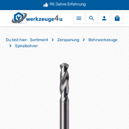
90 Jahre Erfahrung
Schneller Versand
Zum Hauptinhalt springen
Waren
Du bist hier:
Sortiment
Zerspanung
Bohrwerkzeuge
Spiralbohrer
Bildergalerie überspringen