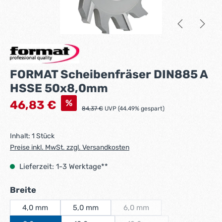
FORMAT Scheibenfräser DIN885 A
HSSE 50x8,0mm
Verkaufspreis:
%
46,83 €
Regulärer Preis:
84,37 €
UVP (44.49% gespart)
Inhalt:
1 Stück
Preise inkl. MwSt. zzgl. Versandkosten
Lieferzeit: 1-3 Werktage**
auswählen
Breite
4,0 mm
5,0 mm
6,0 mm
(Diese Option ist zurzeit nich