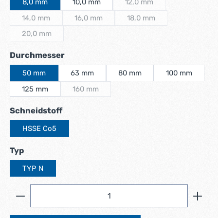
8,0 mm
10,0 mm
12,0 mm
(Diese Option ist zurzeit ni
14,0 mm
16,0 mm
18,0 mm
(Diese Option ist zurzeit nicht verfügbar.)
(Diese Option ist zurzeit nicht verfügbar.)
(Diese Option ist zurzeit n
20,0 mm
(Diese Option ist zurzeit nicht verfügbar.)
auswählen
Durchmesser
50 mm
63 mm
80 mm
100 mm
125 mm
160 mm
(Diese Option ist zurzeit nicht verfügbar.)
auswählen
Schneidstoff
HSSE Co5
auswählen
Typ
TYP N
Produkt Anzahl: Gib den gewünschten Wert ein ode