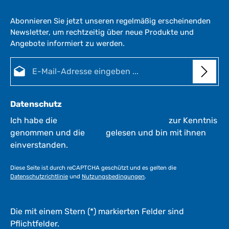
e
r
Abonnieren Sie jetzt unseren regelmäßig erscheinenden
z
Newsletter, um rechtzeitig über neue Produkte und
e
Angebote informiert zu werden.
i
t
E-Mail-Adresse*
:
1
-
3
Datenschutz
W
e
Ich habe die
Datenschutzbestimmungen
zur Kenntnis
r
genommen und die
AGB
gelesen und bin mit ihnen
k
einverstanden.
t
a
Diese Seite ist durch reCAPTCHA geschützt und es gelten die
g
Datenschutzrichtlinie
und
Nutzungsbedingungen
.
e
*
*
Die mit einem Stern (*) markierten Felder sind
Pflichtfelder.