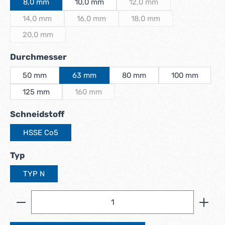
8,0 mm
10,0 mm
12,0 mm
(Diese Option ist zurzeit ni
14,0 mm
16,0 mm
18,0 mm
(Diese Option ist zurzeit nicht verfügbar.)
(Diese Option ist zurzeit nicht verfügbar.)
(Diese Option ist zurzeit n
20,0 mm
(Diese Option ist zurzeit nicht verfügbar.)
auswählen
Durchmesser
50 mm
63 mm
80 mm
100 mm
125 mm
160 mm
(Diese Option ist zurzeit nicht verfügbar.)
auswählen
Schneidstoff
HSSE Co5
auswählen
Typ
TYP N
Produkt Anzahl: Gib den gewünschten Wert ein ode