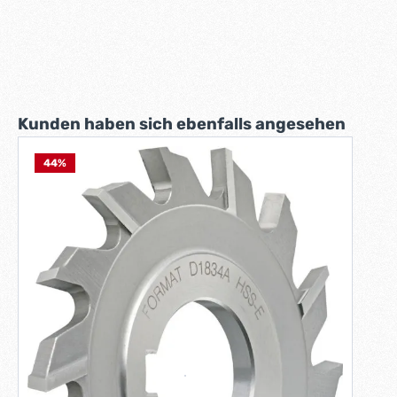
Produktgalerie überspringen
Kunden haben sich ebenfalls angesehen
44
%