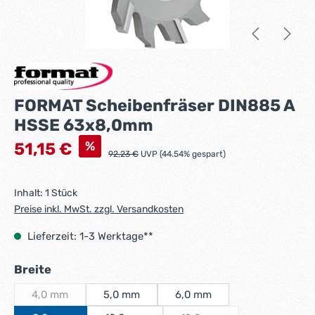
FORMAT Scheibenfräser DIN885 A
HSSE 63x8,0mm
Verkaufspreis:
%
51,15 €
Regulärer Preis:
92,23 €
UVP (44.54% gespart)
Inhalt:
1 Stück
Preise inkl. MwSt. zzgl. Versandkosten
Lieferzeit: 1-3 Werktage**
auswählen
Breite
4,0 mm
5,0 mm
6,0 mm
(Diese Option ist zurzeit nicht verfügbar.)