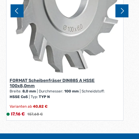
FORMAT Scheibenfräser DIN885 A HSSE
100x8,0mm
Breite:
8,0 mm
|
Durchmesser:
100 mm
|
Schneidstoff:
HSSE Co5
|
Typ:
TYP N
Varianten ab
40,82 €
Verkaufspreis:
87,16 €
L
Regulärer Preis:
157,68 €
i
e
f