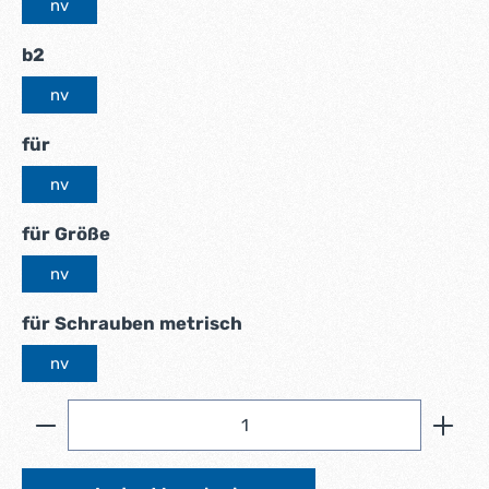
nv
auswählen
b2
nv
auswählen
für
nv
auswählen
für Größe
nv
auswählen
für Schrauben metrisch
nv
Produkt Anzahl: Gib den gewünschten Wert ein ode