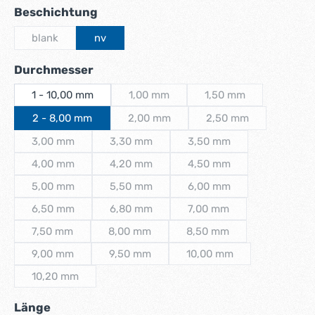
auswählen
Beschichtung
blank
nv
(Diese Option ist zurzeit nicht verfügbar.)
auswählen
Durchmesser
1 - 10,00 mm
1,00 mm
1,50 mm
(Diese Option ist zurzeit nicht verfügbar
(Diese Option ist zurz
2 - 8,00 mm
2,00 mm
2,50 mm
(Diese Option ist zurzeit nicht verfügbar
(Diese Option ist zurz
3,00 mm
3,30 mm
3,50 mm
(Diese Option ist zurzeit nicht verfügbar.)
(Diese Option ist zurzeit nicht verfügbar.)
(Diese Option ist zurzeit 
4,00 mm
4,20 mm
4,50 mm
(Diese Option ist zurzeit nicht verfügbar.)
(Diese Option ist zurzeit nicht verfügbar.)
(Diese Option ist zurzeit 
5,00 mm
5,50 mm
6,00 mm
(Diese Option ist zurzeit nicht verfügbar.)
(Diese Option ist zurzeit nicht verfügbar.)
(Diese Option ist zurzeit 
6,50 mm
6,80 mm
7,00 mm
(Diese Option ist zurzeit nicht verfügbar.)
(Diese Option ist zurzeit nicht verfügbar.)
(Diese Option ist zurzeit 
7,50 mm
8,00 mm
8,50 mm
(Diese Option ist zurzeit nicht verfügbar.)
(Diese Option ist zurzeit nicht verfügbar.)
(Diese Option ist zurzeit 
9,00 mm
9,50 mm
10,00 mm
(Diese Option ist zurzeit nicht verfügbar.)
(Diese Option ist zurzeit nicht verfügbar.)
(Diese Option ist zurzeit 
10,20 mm
(Diese Option ist zurzeit nicht verfügbar.)
auswählen
Länge