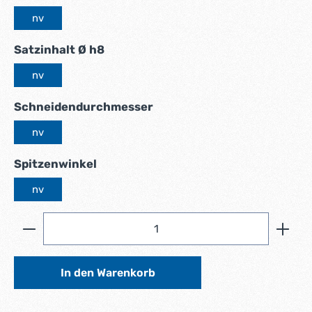
nv
auswählen
Satzinhalt Ø h8
nv
auswählen
Schneidendurchmesser
nv
auswählen
Spitzenwinkel
nv
Produkt Anzahl: Gib den gewünschten Wert ein ode
In den Warenkorb