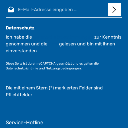
t
E-Mail-Adresse*
:
1
-
3
Datenschutz
W
e
Ich habe die
Datenschutzbestimmungen
zur Kenntnis
r
genommen und die
AGB
gelesen und bin mit ihnen
k
einverstanden.
t
a
Diese Seite ist durch reCAPTCHA geschützt und es gelten die
g
Datenschutzrichtlinie
und
Nutzungsbedingungen
.
e
*
*
Die mit einem Stern (*) markierten Felder sind
Pflichtfelder.
Service-Hotline