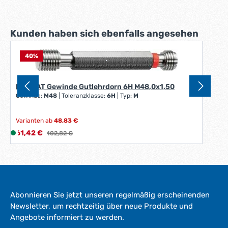
Produktgalerie überspringen
Kunden haben sich ebenfalls angesehen
40
%
FORMAT Gewinde Gutlehrdorn 6H M48,0x1,50
Gewinde:
M48
|
Toleranzklasse:
6H
|
Typ:
M
Varianten ab
48,83 €
Verkaufspreis:
61,42 €
L
Regulärer Preis:
102,82 €
i
e
f
e
r
Abonnieren Sie jetzt unseren regelmäßig erscheinenden
z
Newsletter, um rechtzeitig über neue Produkte und
e
Angebote informiert zu werden.
i