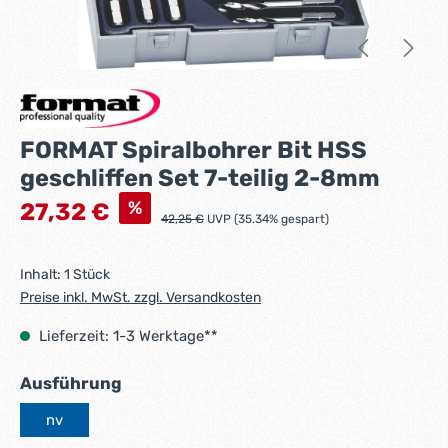
FORMAT Spiralbohrer Bit HSS
geschliffen Set 7-teilig 2-8mm
Verkaufspreis:
%
27,32 €
Regulärer Preis:
42,25 €
UVP (35.34% gespart)
Inhalt:
1 Stück
Preise inkl. MwSt. zzgl. Versandkosten
Lieferzeit: 1-3 Werktage**
auswählen
Ausführung
nv