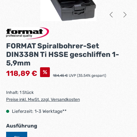
FORMAT Spiralbohrer-Set
DIN338N Ti HSSE geschliffen 1-
5,9mm
Verkaufspreis:
%
118,89 €
Regulärer Preis:
184,45 €
UVP (35.54% gespart)
Inhalt:
1 Stück
Preise inkl. MwSt. zzgl. Versandkosten
Lieferzeit: 1-3 Werktage**
auswählen
Ausführung