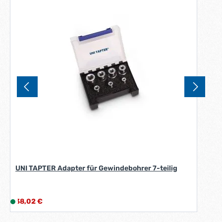
UNI TAPTER Adapter für Gewindebohrer 7-teilig
Regulärer Preis:
38,02 €
L
i