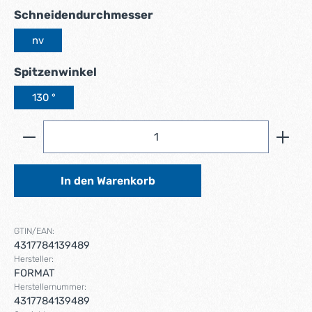
auswählen
Schneidendurchmesser
nv
auswählen
Spitzenwinkel
130 °
Produkt Anzahl: Gib den gewünschten Wert ein ode
In den Warenkorb
GTIN/EAN:
4317784139489
Hersteller:
FORMAT
Herstellernummer:
4317784139489