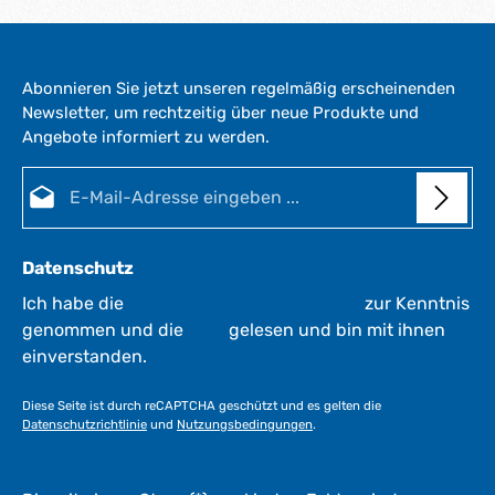
e
f
e
r
Abonnieren Sie jetzt unseren regelmäßig erscheinenden
z
Newsletter, um rechtzeitig über neue Produkte und
e
Angebote informiert zu werden.
i
t
E-Mail-Adresse*
:
1
-
3
Datenschutz
W
e
Ich habe die
Datenschutzbestimmungen
zur Kenntnis
r
genommen und die
AGB
gelesen und bin mit ihnen
k
einverstanden.
t
a
Diese Seite ist durch reCAPTCHA geschützt und es gelten die
g
Datenschutzrichtlinie
und
Nutzungsbedingungen
.
e
*
*