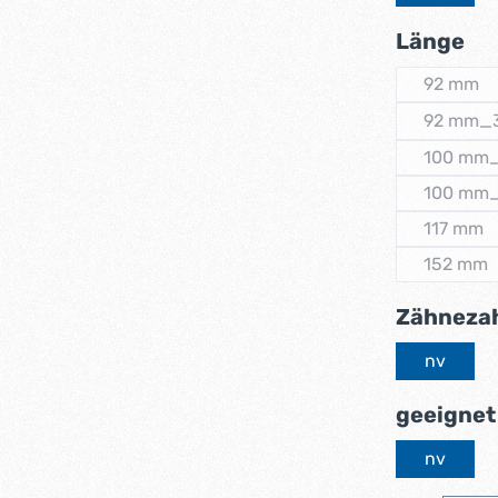
au
Länge
92 mm
(Diese 
92 mm_
(Di
100 mm
(D
100 mm
(D
117 mm
(Diese
152 mm
(Diese
Zähneza
nv
geeignet
nv