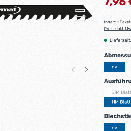
7,96 
Inhalt:
1 Paket
Preise inkl. M
Lieferzeit
Abmessu
nv
Ausführ
BiM Blat
HM Blatt
Blechstä
nv