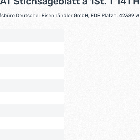
 Stichsägeblatt a 1St. T 141 
nkaufsbüro Deutscher Eisenhändler GmbH, EDE Platz 1, 4238