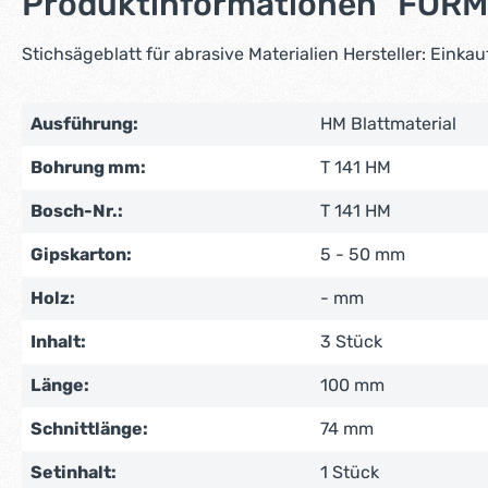
Produktinformationen "FORMAT
Stichsägeblatt für abrasive Materialien Hersteller: Ei
Ausführung:
HM Blattmaterial
Bohrung mm:
T 141 HM
Bosch-Nr.:
T 141 HM
Gipskarton:
5 - 50 mm
Holz:
- mm
Inhalt:
3 Stück
Länge:
100 mm
Schnittlänge:
74 mm
Setinhalt:
1 Stück