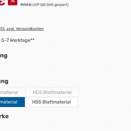
€
%
Regulärer Preis:
19,93 €
UVP (60.06% gespart)
wSt. zzgl. Versandkosten
: 5-7 Werktage**
auswählen
ng
auswählen
ung
tmaterial
HCS Blattmaterial
(Diese Option ist zurzeit nicht verfügbar.)
(Diese Option ist zurzeit nicht verfügbar.)
material
HSS Blattmaterial
auswählen
rke