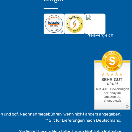
d
SEHR GUT
4.94 / 5
aus 4315 Bewertungen
bei: ebay.de,
amazon.de,
shopvote.de
en
und ggf. Nachnahmegebühren, wenn nicht anders angegeben.
**Gilt für Lieferungen nach Deutschland.
Sortiment
Unsere Hersteller
Unsere Highlights
Ratgeber