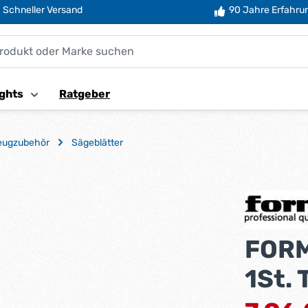
Schneller Versand
90 Jahre Erfahru
ghts
Ratgeber
eugzubehör
Sägeblätter
FORM
1St. 
Verkaufsprei