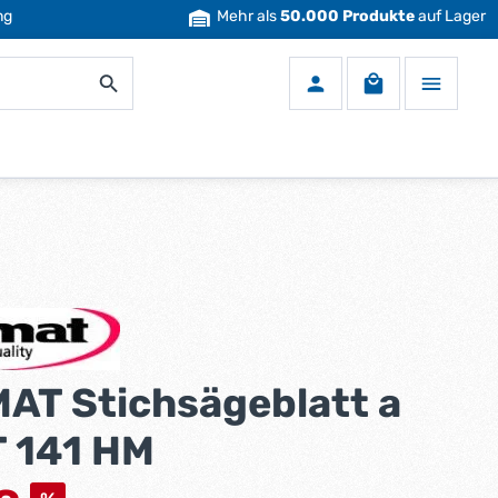
ng
Mehr als
50.000 Produkte
auf Lager
Warenkorb enth
AT Stichsägeblatt a
T 141 HM
s: