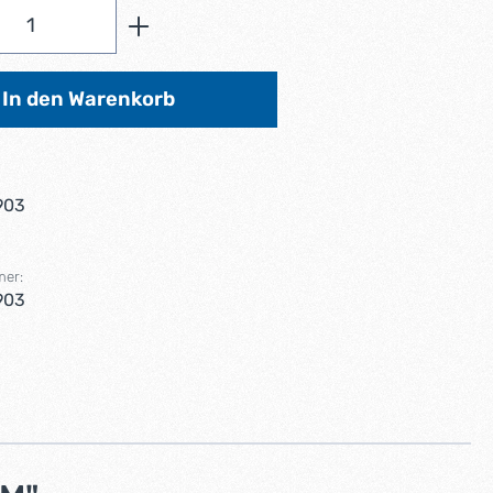
Anzahl: Gib den gewünschten Wert ein od
In den Warenkorb
903
mer:
903