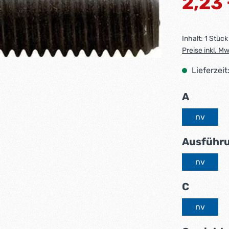
2,23
Inhalt:
1 Stück
Preise inkl. M
Lieferzeit
auswäh
A
nv
Ausführ
nv
auswäh
C
nv