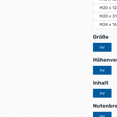
M20 x 1
M20 x 3
M24 x 1
au
Größe
nv
Höhenver
nv
au
Inhalt
nv
Nutenbre
nv