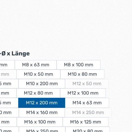
auswählen
auswählen
auswählen
Ø x Länge
 mm
M8 x 63 mm
M8 x 100 mm
5 mm
M10 x 50 mm
M10 x 80 mm
ese Option ist zurzeit nicht verfügbar.)
25 mm
M10 x 200 mm
M12 x 50 mm
(Diese Option ist zurzeit
3 mm
M12 x 80 mm
M12 x 100 mm
25 mm
M12 x 200 mm
M14 x 63 mm
00 mm
M14 x 160 mm
M14 x 250 mm
(Diese Option ist zurzei
0 mm
M16 x 100 mm
M16 x 125 mm
60 mm
M16 x 250 mm
M20 x 80 mm