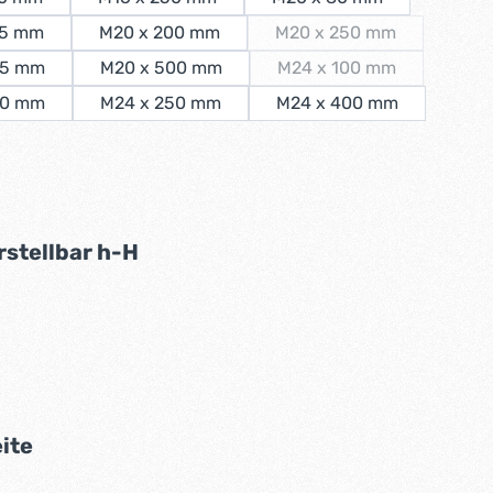
25 mm
M20 x 200 mm
M20 x 250 mm
(Diese Option ist zurze
15 mm
M20 x 500 mm
M24 x 100 mm
(Diese Option ist zurze
60 mm
M24 x 250 mm
M24 x 400 mm
swählen
auswählen
stellbar h-H
swählen
auswählen
ite