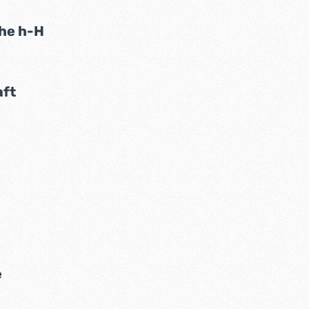
auswählen
he h-H
auswählen
ft
hlen
ählen
auswählen
e