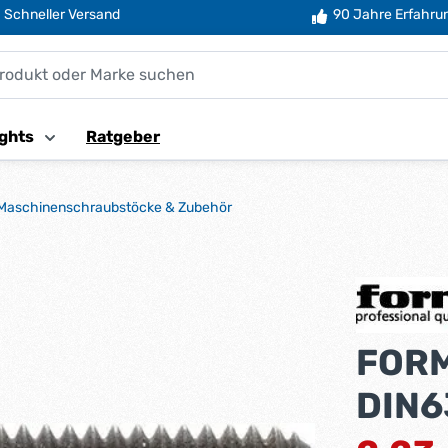
Schneller Versand
90 Jahre Erfahru
ghts
Ratgeber
Maschinenschraubstöcke & Zubehör
FORM
DIN6
Regulärer Pr