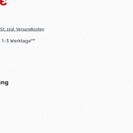
 €
wSt. zzgl. Versandkosten
: 1-3 Werktage**
len
auswählen
ung
len