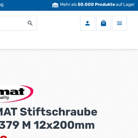
ng
Mehr als
50.000 Produkte
auf Lager
Warenkorb enth
AT Stiftschraube
379 M 12x200mm
eis: