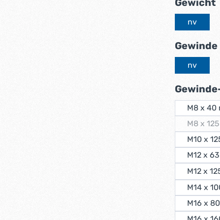
Gewicht
nv
Gewinde
nv
Gewinde-
M8 x 40
M8 x 12
(Di
M10 x 1
M12 x 6
M12 x 1
M14 x 1
M16 x 8
M16 x 1