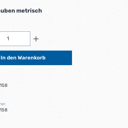
auswählen
auben metrisch
Anzahl: Gib den gewünschten Wert ein od
In den Warenkorb
158
mer:
158