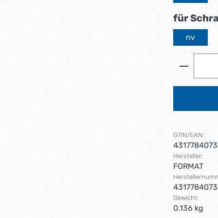
für Schr
nv
Produkt 
GTIN/EAN:
4317784073
Hersteller:
FORMAT
Herstellernum
4317784073
Gewicht:
0.136 kg