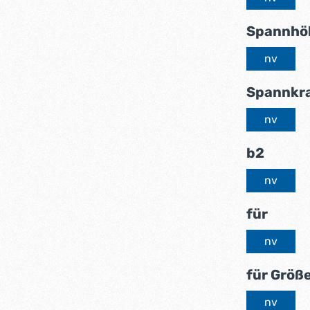
Spannhö
nv
Spannkra
nv
auswä
b2
nv
ausw
für
nv
für Größ
nv