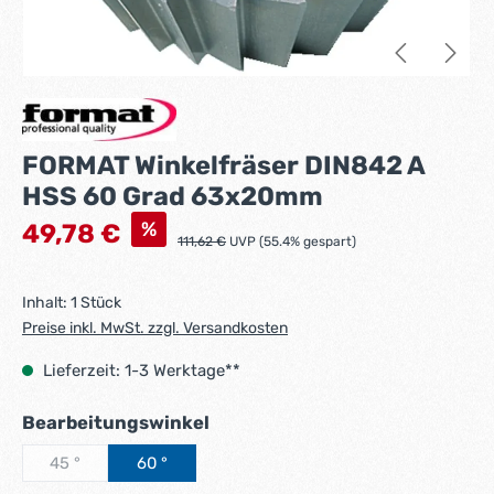
FORMAT Winkelfräser DIN842 A
HSS 60 Grad 63x20mm
Verkaufspreis:
%
49,78 €
Regulärer Preis:
111,62 €
UVP (55.4% gespart)
Inhalt:
1 Stück
Preise inkl. MwSt. zzgl. Versandkosten
Lieferzeit: 1-3 Werktage**
auswählen
Bearbeitungswinkel
45 °
60 °
(Diese Option ist zurzeit nicht verfügbar.)