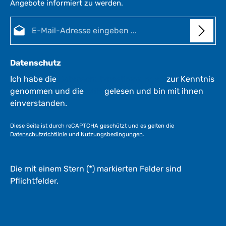
Angebote informiert zu werden.
i
i
t
E-Mail-Adresse*
:
:
1
-
3
Datenschutz
W
e
Ich habe die
Datenschutzbestimmungen
zur Kenntnis
r
genommen und die
AGB
gelesen und bin mit ihnen
k
einverstanden.
t
a
Diese Seite ist durch reCAPTCHA geschützt und es gelten die
g
Datenschutzrichtlinie
und
Nutzungsbedingungen
.
e
*
*
Die mit einem Stern (*) markierten Felder sind
Pflichtfelder.