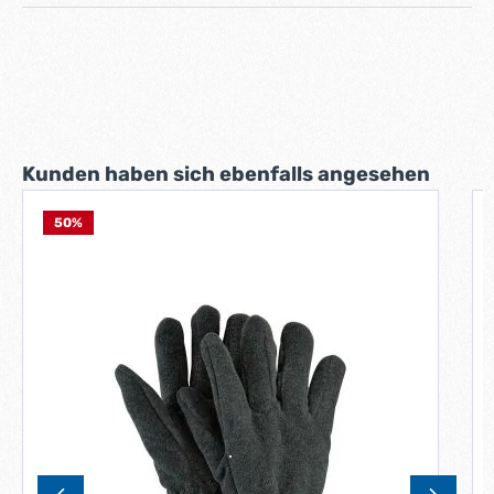
Produktgalerie überspringen
Kunden haben sich ebenfalls angesehen
50
%