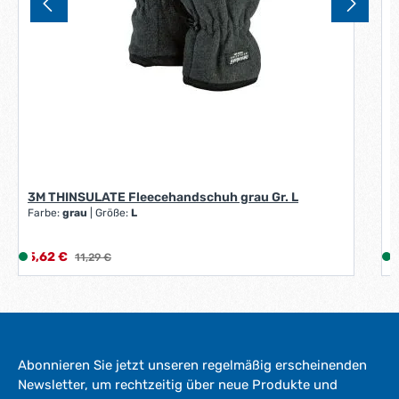
F
B
3M THINSULATE Fleecehandschuh grau Gr. L
Farbe:
grau
|
Größe:
L
V
Verkaufspreis:
V
5,62 €
L
Regulärer Preis:
4
11,29 €
i
i
e
f
e
r
Abonnieren Sie jetzt unseren regelmäßig erscheinenden
z
Newsletter, um rechtzeitig über neue Produkte und
e