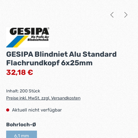
GESIPA Blindniet Alu Standard
Flachrundkopf 6x25mm
Regulärer Preis:
32,18 €
Inhalt:
200 Stück
Preise inkl. MwSt. zzgl. Versandkosten
Aktuell nicht verfügbar
auswählen
Bohrloch-Ø
6,1 mm