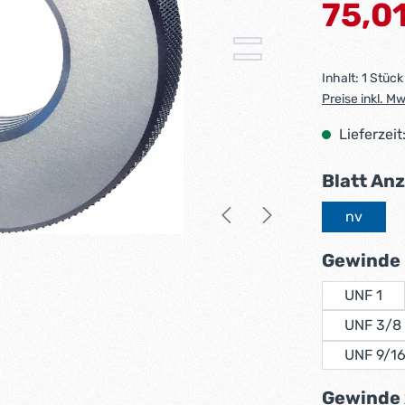
Verkaufsprei
75,0
Inhalt:
1 Stück
Preise inkl. M
Lieferzeit
Blatt An
nv
Gewinde
UNF 1
UNF 3/8
UNF 9/1
Gewinde 