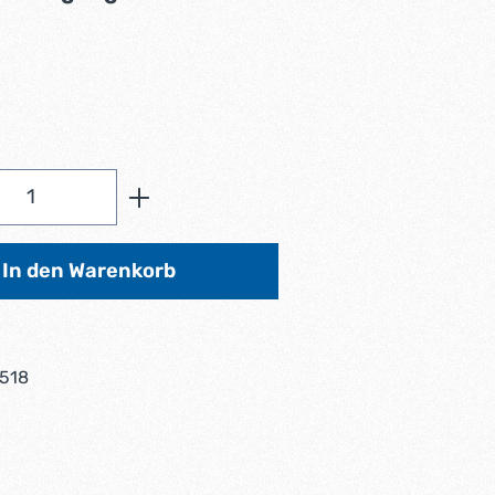
ählen
Anzahl: Gib den gewünschten Wert ein od
In den Warenkorb
518