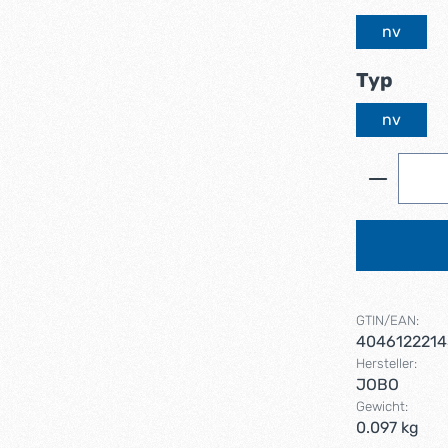
nv
ausw
Typ
nv
Produkt 
GTIN/EAN:
4046122214
Hersteller:
JOBO
Gewicht:
0.097 kg