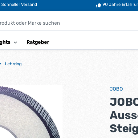
Schneller Versand
90 Jahre Erfahru
ghts
Ratgeber
Lehrring
JOBO
JOBO
Auss
Stei