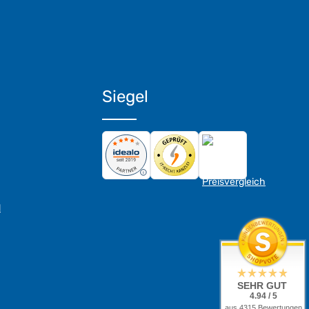
Siegel
d
SEHR GUT
4.94 / 5
aus 4315 Bewertungen