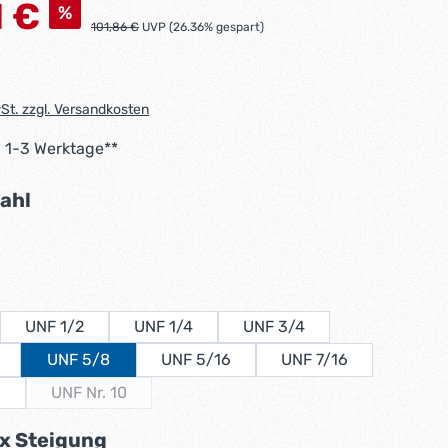
s:
1 €
%
Regulärer Preis:
101,86 €
UVP (26.36% gespart)
wSt. zzgl. Versandkosten
: 1-3 Werktage**
auswählen
zahl
auswählen
UNF 1/2
UNF 1/4
UNF 3/4
UNF 5/8
UNF 5/16
UNF 7/16
6
UNF Nr. 10
(Diese Option ist zurzeit nicht verfügbar.)
auswählen
x Steigung