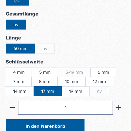
1/2"
auswählen
Gesamtlänge
nv
auswählen
Länge
60 mm
nv
(Diese Option ist zurzeit nicht verfügbar.)
auswählen
Schlüsselweite
4 mm
5 mm
5-19 mm
6 mm
(Diese Option ist zurzeit nicht ve
7 mm
8 mm
10 mm
12 mm
14 mm
17 mm
19 mm
nv
(Diese Option ist z
Produkt Anzahl: Gib den gewünschten Wert ein ode
In den Warenkorb