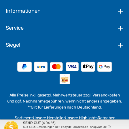
Informationen
Service
Siegel
Alle Preise inkl. gesetzl. Mehrwertsteuer zzgl.
Versandkosten
und ggf. Nachnahmegebühren, wenn nicht anders angegeben.
**Gilt für Lieferungen nach Deutschland.
Sortiment
Unsere Hersteller
Unsere Highlights
Ratgeber
SEHR GUT
(4.94 / 5)
aus
4315
Bewertungen bei: ebay.de, amazon.de, shopvote.de ⓘ