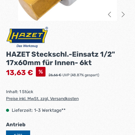
HAZET Steckschl.-Einsatz 1/2"
17x60mm für Innen- 6kt
Verkaufspreis:
%
13,63 €
Regulärer Preis:
26,66 €
UVP (48.87% gespart)
Inhalt:
1 Stück
Preise inkl. MwSt. zzgl. Versandkosten
Lieferzeit: 1-3 Werktage**
auswählen
Antrieb