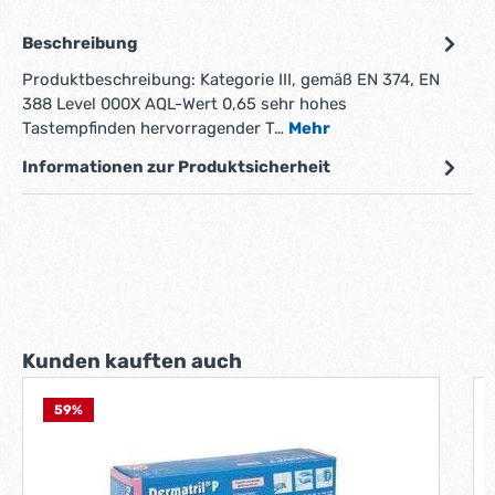
Beschreibung
Produktbeschreibung: Kategorie III, gemäß EN 374, EN
388 Level 000X AQL-Wert 0,65 sehr hohes
Tastempfinden hervorragender T…
Mehr
Informationen zur Produktsicherheit
Produktgalerie überspringen
Kunden kauften auch
59
%
K
u
G