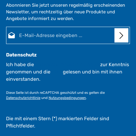
r
Abonnieren Sie jetzt unseren regelmäßig erscheinenden
z
Newsletter, um rechtzeitig über neue Produkte und
e
Angebote informiert zu werden.
i
i
t
E-Mail-Adresse*
:
:
1
-
3
Datenschutz
W
e
Ich habe die
Datenschutzbestimmungen
zur Kenntnis
r
genommen und die
AGB
gelesen und bin mit ihnen
k
einverstanden.
t
a
Diese Seite ist durch reCAPTCHA geschützt und es gelten die
g
Datenschutzrichtlinie
und
Nutzungsbedingungen
.
e
*
*
Die mit einem Stern (*) markierten Felder sind
Pflichtfelder.