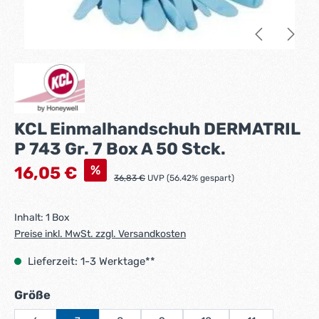
KCL Einmalhandschuh DERMATRIL
P 743 Gr. 7 Box A 50 Stck.
Verkaufspreis:
%
16,05 €
Regulärer Preis:
36,83 €
UVP (56.42% gespart)
Inhalt:
1 Box
Preise inkl. MwSt. zzgl. Versandkosten
Lieferzeit: 1-3 Werktage**
auswählen
Größe