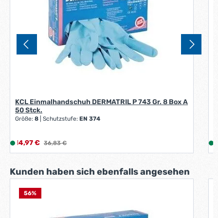
KCL Einmalhandschuh DERMATRIL P 743 Gr. 8 Box A
50 Stck.
Größe:
8
|
Schutzstufe:
EN 374
Verkaufspreis:
V
14,97 €
L
Regulärer Preis:
1
36,83 €
i
i
e
Produktgalerie überspringen
Kunden haben sich ebenfalls angesehen
f
e
r
56
%
K
z
u
G
e