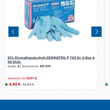
i
i
t
:
:
1
-
3
W
e
r
k
t
KCL Einmalhandschuh DERMATRIL P 743 Gr. 6 Box A
a
50 Stck.
g
Größe:
6
|
Schutzstufe:
EN 374
e
*
Varianten ab
14,97 €
*
Verkaufspreis:
V
16,05 €
L
Regulärer Preis:
1
36,83 €
i
i
e
f
e