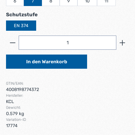
6
7
8
9
10
11
auswählen
Schutzstufe
EN 374
Produkt Anzahl: Gib den gewünschten Wert ein ode
In den Warenkorb
GTIN/EAN:
4008198774372
Hersteller:
KCL
Gewicht:
0.579 kg
Variation-ID
17774