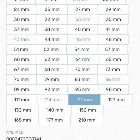
(Diese Option ist zurzeit nicht v
24 mm
25 mm
27 mm
29 mm
30 mm
32 mm
33 mm
35 mm
(Diese Option ist zurzeit nicht 
37 mm
38 mm
40 mm
41 mm
43 mm
44 mm
46 mm
48 mm
(Diese Option ist zurzeit nicht verfügbar.)
(Diese Option ist zurzeit nicht 
51 mm
52 mm
54 mm
57 mm
60 mm
62 mm
64 mm
65 mm
67 mm
68 mm
70 mm
73 mm
76 mm
79 mm
83 mm
86 mm
(Diese Option i
89 mm
92 mm
95 mm
98 mm
111 mm
114 mm
117 mm
127 mm
(Diese Option ist zurzeit nicht verfügbar.)
(Diese Option ist zurzeit nicht
133 mm
140 mm
152 mm
168 mm
177 mm
210 mm
GTIN/EAN:
0082472300741