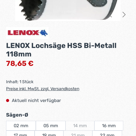
LENOX Lochsäge HSS Bi-Metall
118mm
Regulärer Preis:
78,65 €
Inhalt:
1 Stück
Preise inkl. MwSt. zzgl. Versandkosten
Aktuell nicht verfügbar
auswählen
Sägen-Ø
02 mm
05 mm
14 mm
16 mm
(Diese Option ist zurzeit nicht 
17 mm
19 mm
21 mm
22 mm