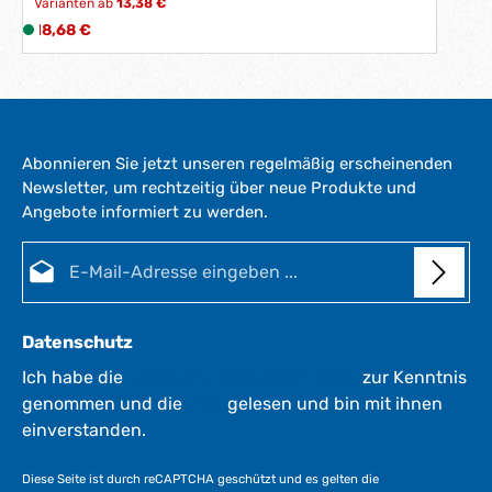
Varianten ab
13,38 €
Regulärer Preis:
18,68 €
L
i
e
f
e
r
Abonnieren Sie jetzt unseren regelmäßig erscheinenden
z
Newsletter, um rechtzeitig über neue Produkte und
e
Angebote informiert zu werden.
i
t
E-Mail-Adresse*
:
1
-
3
Datenschutz
W
e
Ich habe die
Datenschutzbestimmungen
zur Kenntnis
r
genommen und die
AGB
gelesen und bin mit ihnen
k
einverstanden.
t
a
Diese Seite ist durch reCAPTCHA geschützt und es gelten die
g