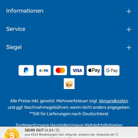
Informationen
Service
Siegel
Alle Preise inkl. gesetzl. Mehrwertsteuer zzgl.
Versandkosten
und ggf. Nachnahmegebühren, wenn nicht anders angegeben.
**Gilt für Lieferungen nach Deutschland.
Sortiment
Unsere Hersteller
Unsere Highlights
Ratgeber
SEHR GUT
(4.94 / 5)
aus
4314
Bewertungen bei: ebay.de, amazon.de, shopvote.de ⓘ
© 2026 werkzeuge4u - with
by
WEMAG in Fulda