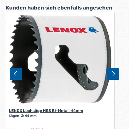
Produktgalerie überspringen
Kunden haben sich ebenfalls angesehen
LENOX Lochsäge HSS Bi-Metall 44mm
Sägen-Ø:
44 mm