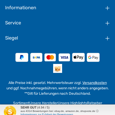
Informationen
Service
Siegel
Alle Preise inkl. gesetzl. Mehrwertsteuer zzgl.
Versandkosten
und ggf. Nachnahmegebühren, wenn nicht anders angegeben.
**Gilt für Lieferungen nach Deutschland.
Sortiment
Unsere Hersteller
Unsere Highlights
Ratgeber
SEHR GUT
(4.94 / 5)
aus
4314
Bewertungen bei: ebay.de, amazon.de, shopvote.de ⓘ
© 2026 werkzeuge4u - with
by
WEMAG in Fulda
Informationen zur Echtheit der Bewertungen