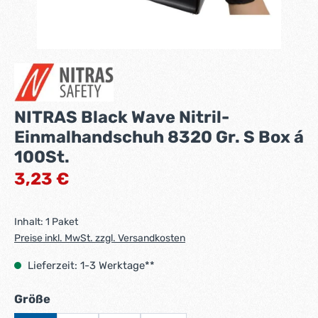
NITRAS Black Wave Nitril-
Einmalhandschuh 8320 Gr. S Box á
100St.
Regulärer Preis:
3,23 €
Inhalt:
1 Paket
Preise inkl. MwSt. zzgl. Versandkosten
Lieferzeit: 1-3 Werktage**
auswählen
Größe