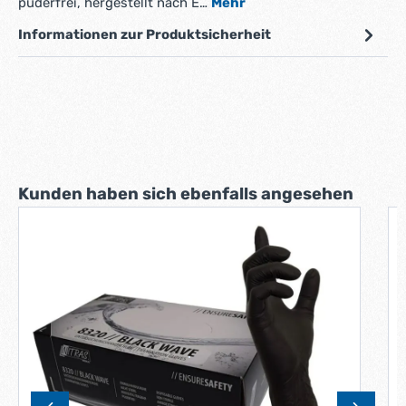
puderfrei, hergestellt nach E…
Mehr
Informationen zur Produktsicherheit
Produktgalerie überspringen
Kunden haben sich ebenfalls angesehen
N
g
G