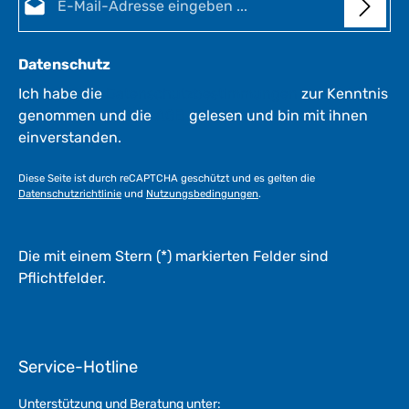
1
-
3
Datenschutz
W
e
Ich habe die
Datenschutzbestimmungen
zur Kenntnis
r
genommen und die
AGB
gelesen und bin mit ihnen
k
einverstanden.
t
a
Diese Seite ist durch reCAPTCHA geschützt und es gelten die
g
Datenschutzrichtlinie
und
Nutzungsbedingungen
.
e
*
*
Die mit einem Stern (*) markierten Felder sind
Pflichtfelder.
Service-Hotline
Unterstützung und Beratung unter: