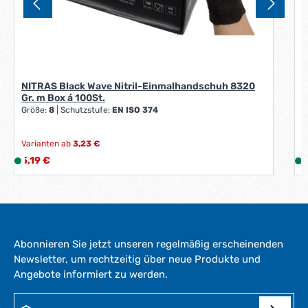
NITRAS Black Wave Nitril-Einmalhandschuh 8320
Gr. m Box á 100St.
Größe:
8
|
Schutzstufe:
EN ISO 374
Varianten ab
3,23 €
V
Regulärer Preis:
R
5,19 €
L
2
i
i
e
f
e
r
Abonnieren Sie jetzt unseren regelmäßig erscheinenden
z
Newsletter, um rechtzeitig über neue Produkte und
e
Angebote informiert zu werden.
i
i
t
E-Mail-Adresse*
:
: