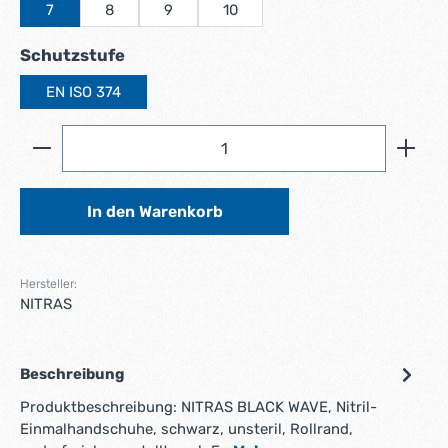
7
8
9
10
auswählen
Schutzstufe
EN ISO 374
Produkt Anzahl: Gib den gewünschten Wert ein ode
In den Warenkorb
Hersteller:
NITRAS
Beschreibung
Produktbeschreibung: NITRAS BLACK WAVE, Nitril-
Einmalhandschuhe, schwarz, unsteril, Rollrand,