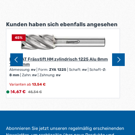
Produktgalerie überspringen
Kunden haben sich ebenfalls angesehen
45
%
FORMAT Frässtift HM zylindrisch 1225 Alu 8mm
12x25mm
Abmessung:
nv
|
Form:
ZYA 1225
|
Schaft:
nv
|
Schaft-Ø:
8 mm
|
Zahn:
nv
|
Zahnung:
nv
Varianten ab
13,54 €
Verkaufspreis:
24,67 €
L
Regulärer Preis:
45,34 €
i
e
f
e
r
Abonnieren Sie jetzt unseren regelmäßig erscheinenden
z