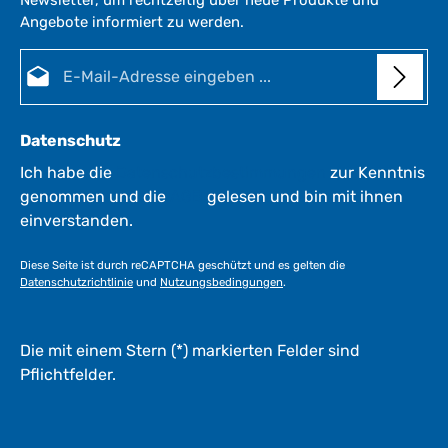
Newsletter, um rechtzeitig über neue Produkte und
e
Angebote informiert zu werden.
i
t
E-Mail-Adresse*
:
1
-
3
Datenschutz
W
e
Ich habe die
Datenschutzbestimmungen
zur Kenntnis
r
genommen und die
AGB
gelesen und bin mit ihnen
k
einverstanden.
t
a
Diese Seite ist durch reCAPTCHA geschützt und es gelten die
g
Datenschutzrichtlinie
und
Nutzungsbedingungen
.
e
*
*
Die mit einem Stern (*) markierten Felder sind
Pflichtfelder.