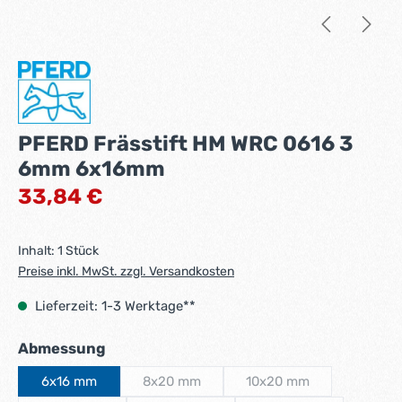
PFERD Frässtift HM WRC 0616 3
6mm 6x16mm
Regulärer Preis:
33,84 €
Inhalt:
1 Stück
Preise inkl. MwSt. zzgl. Versandkosten
Lieferzeit: 1-3 Werktage**
auswählen
Abmessung
6x16 mm
8x20 mm
10x20 mm
(Diese Option ist zurzeit nicht verfügbar.)
(Diese Option ist zurzei