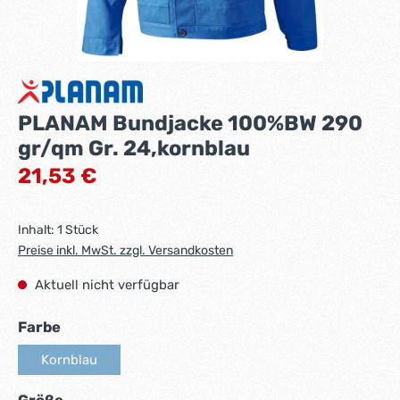
PLANAM Bundjacke 100%BW 290
gr/qm Gr. 24,kornblau
Regulärer Preis:
21,53 €
Inhalt:
1 Stück
Preise inkl. MwSt. zzgl. Versandkosten
Aktuell nicht verfügbar
auswählen
Farbe
Kornblau
(Diese Option ist zurzeit nicht verfügbar.)
auswählen