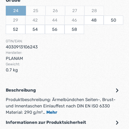
Größe
24
25
26
27
28
(Diese Option ist zurzeit nicht verfügbar.)
(Diese Option ist zurzeit nicht verfügbar.)
(Diese Option ist zurzeit nicht verfügbar.)
(Diese Option ist zurzeit nicht v
(Diese Option ist zur
29
42
44
46
48
50
(Diese Option ist zurzeit nicht verfügbar.)
(Diese Option ist zurzeit nicht verfügbar.)
(Diese Option ist zurzeit nicht verfügbar.)
(Diese Option ist zurzeit nicht v
52
54
56
58
GTIN/EAN:
4030913106243
Hersteller:
PLANAM
Gewicht:
0.7 kg
Beschreibung
Produktbeschreibung: Ärmelbündchen Seiten-, Brust-
und Innentaschen Einlauffest nach DIN EN ISO 6330
Material: 290 g/m²…
Mehr
Informationen zur Produktsicherheit