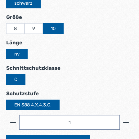
schwarz
auswählen
Größe
8
9
10
auswählen
Länge
nv
auswählen
Schnittschutzklasse
C
auswählen
Schutzstufe
EN 388 4.X.4.3.C.
Produkt Anzahl: Gib den gewünschten Wert ein ode