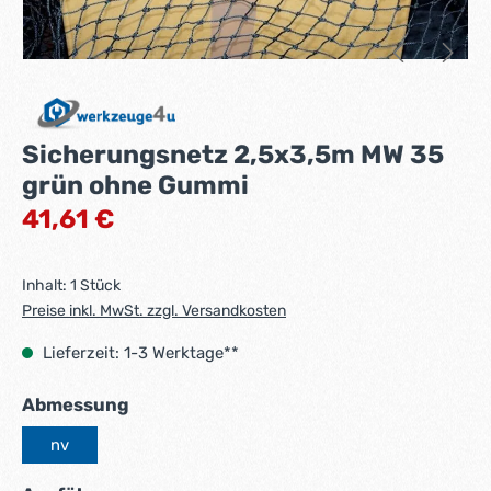
Sicherungsnetz 2,5x3,5m MW 35
grün ohne Gummi
Regulärer Preis:
41,61 €
Inhalt:
1 Stück
Preise inkl. MwSt. zzgl. Versandkosten
Lieferzeit: 1-3 Werktage**
auswählen
Abmessung
nv