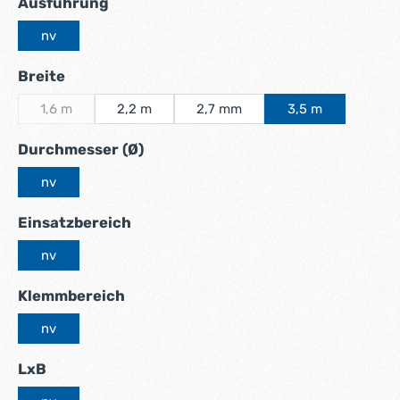
auswählen
Ausführung
nv
auswählen
Breite
1,6 m
2,2 m
2,7 mm
3,5 m
(Diese Option ist zurzeit nicht verfügbar.)
auswählen
Durchmesser (Ø)
nv
auswählen
Einsatzbereich
nv
auswählen
Klemmbereich
nv
auswählen
LxB