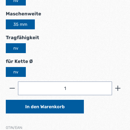
nv
auswählen
Maschenweite
35 mm
auswählen
Tragfähigkeit
nv
auswählen
für Kette Ø
nv
Produkt Anzahl: Gib den gewünschten Wert ein ode
In den Warenkorb
GTIN/EAN: