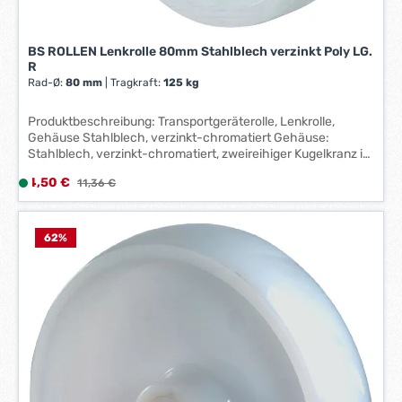
*
BS ROLLEN Lenkrolle 80mm Stahlblech verzinkt Poly LG.
R
Rad-Ø:
80 mm
|
Tragkraft:
125 kg
Produktbeschreibung: Transportgeräterolle, Lenkrolle,
Gehäuse Stahlblech, verzinkt-chromatiert Gehäuse:
Stahlblech, verzinkt-chromatiert, zweireihiger Kugelkranz im
Gabelkopf Lauffläche: Kunststoff Radkörper: Kunststoff
Verkaufspreis:
4,50 €
L
Regulärer Preis:
11,36 €
Lager: Rollenlager
i
e
f
62
%
e
r
z
e
i
t
:
1