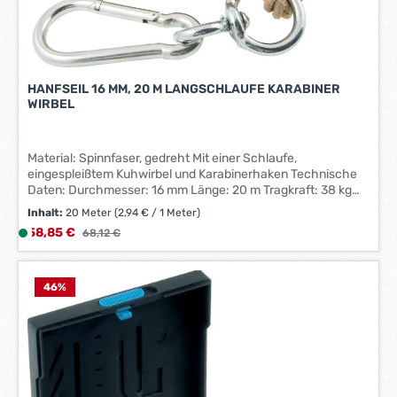
t
a
g
e
*
HANFSEIL 16 MM, 20 M LANGSCHLAUFE KARABINER
*
WIRBEL
Material: Spinnfaser, gedreht Mit einer Schlaufe,
eingespleißtem Kuhwirbel und Karabinerhaken Technische
Daten: Durchmesser: 16 mm Länge: 20 m Tragkraft: 38 kg
Farbe: beigebraun
Inhalt:
20 Meter
(2,94 € / 1 Meter)
Verkaufspreis:
58,85 €
L
Regulärer Preis:
68,12 €
i
e
f
46
%
e
r
z
e
i