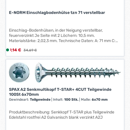
E-NORM Einschlagbodenhülse tzn 71 verstellbar
Einschlag-Bodenhülsen, in der Neigung verstellbar,
feuerverzinkt Je Seite mit 2 Löchern: 10,5 mm.
Materialstärke: 2,02,3 mm. Technische Daten: A: 71 mm C:
150 mm Höhe D: 600 mm
Verkaufspreis:
9,14 €
L
Regulärer Preis:
34,69 €
i
e
f
e
r
z
SPAX A2 Senkmultikopf T-STAR+ 4CUT Teilgewinde
e
100St 6x70mm
i
Gewindeart:
Teilgewinde
|
Inhalt:
100 Stk.
|
Maße:
6x70 mm
t
:
Produktbeschreibung: Senkkopf T-STAR plus Teilgewinde
1
Edelstahl rostfrei A2 Galvanisch blank verzinkt A2J
-
3