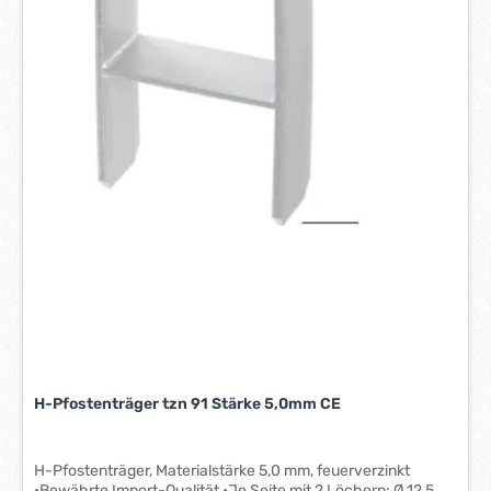
H-Pfostenträger tzn 91 Stärke 5,0mm CE
H-Pfostenträger, Materialstärke 5,0 mm, feuerverzinkt
•Bewährte Import-Qualität •Je Seite mit 2 Löchern: Ø 12,5