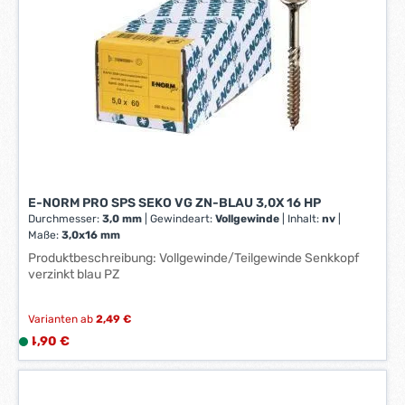
z
e
i
t
:
1
-
3
W
e
E-NORM PRO SPS SEKO VG ZN-BLAU 3,0X 16 HP
r
Durchmesser:
3,0 mm
|
Gewindeart:
Vollgewinde
|
Inhalt:
nv
|
k
Maße:
3,0x16 mm
t
Produktbeschreibung: Vollgewinde/Teilgewinde Senkkopf
a
verzinkt blau PZ
g
e
Varianten ab
2,49 €
*
Regulärer Preis:
*
4,90 €
L
i
e
f