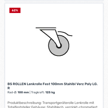
i
e
f
62
%
e
r
z
e
i
t
:
1
-
3
W
e
r
k
BS ROLLEN Lenkrolle Fest 100mm Stahlbl Verz Poly LG.
t
R
a
Rad-Ø:
100 mm
|
Tragkraft:
125 kg
g
e
Produktbeschreibung: Transportgeräterolle Lenkrolle mit
*
Totalfeststeller Gehäuse: Stahlblech, verzinkt-chromatiert