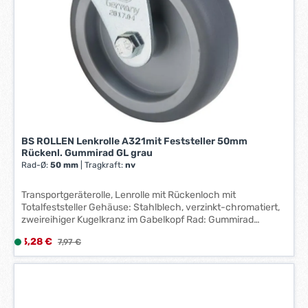
3
W
e
r
k
t
a
g
e
BS ROLLEN Lenkrolle A321mit Feststeller 50mm
*
Rückenl. Gummirad GL grau
*
Rad-Ø:
50 mm
|
Tragkraft:
nv
Transportgeräterolle, Lenrolle mit Rückenloch mit
Totalfeststeller Gehäuse: Stahlblech, verzinkt-chromatiert,
zweireihiger Kugelkranz im Gabelkopf Rad: Gummirad
blaugrau, Gleitlager
Verkaufspreis:
3,28 €
L
Regulärer Preis:
7,97 €
i
e
f
e