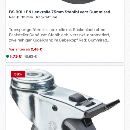
BS ROLLEN Lenkrolle 75mm Stahlbl verz Gummirad
Rad-Ø:
75 mm
|
Tragkraft:
nv
Transportgeräterolle, Lenkrolle mit Rückenloch ohne
Feststeller Gehäuse: Stahlblech, verzinkt-chromatiert,
zweireihiger Kugelkranz im Gabelkopf Rad: Gummirad
blaugrau, Gleitlager
Varianten ab
2,48 €
Verkaufspreis:
3,73 €
L
Regulärer Preis:
10,53 €
i
e
f
58
%
e
r
z
e
i
t
:
1
-