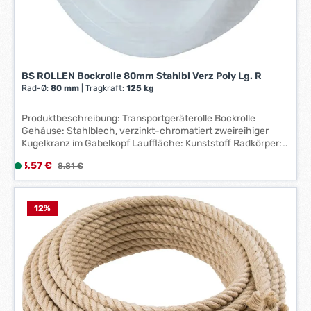
*
BS ROLLEN Bockrolle 80mm Stahlbl Verz Poly Lg. R
Rad-Ø:
80 mm
|
Tragkraft:
125 kg
Produktbeschreibung: Transportgeräterolle Bockrolle
Gehäuse: Stahlblech, verzinkt-chromatiert zweireihiger
Kugelkranz im Gabelkopf Lauffläche: Kunststoff Radkörper:
Kunststoff Lager: Rollenlager
Verkaufspreis:
3,57 €
L
Regulärer Preis:
8,81 €
i
e
f
12
%
e
r
z
e
i
t