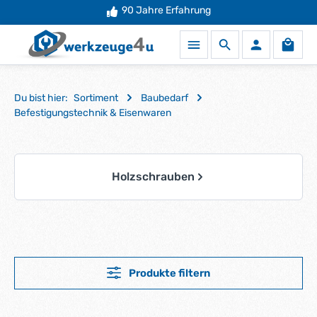
Mehr als
90 Jahre Erfahrung
50.000 Produkte
auf Lager
Zum Hauptinhalt springen
Waren
Du bist hier:
Sortiment
Baubedarf
Befestigungstechnik & Eisenwaren
Kategoriegalerie überspringen
Holzschrauben
Produkte filtern