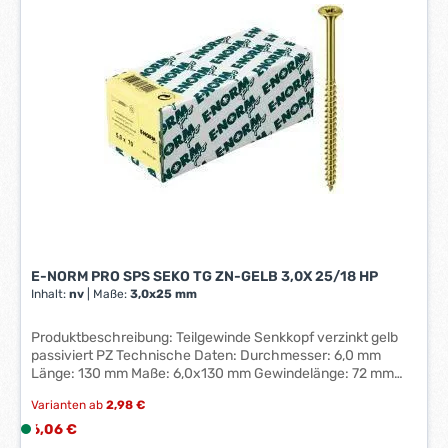
r
z
e
i
t
:
1
-
3
W
e
r
k
E-NORM PRO SPS SEKO TG ZN-GELB 3,0X 25/18 HP
t
Inhalt:
nv
|
Maße:
3,0x25 mm
a
g
Produktbeschreibung: Teilgewinde Senkkopf verzinkt gelb
e
passiviert PZ Technische Daten: Durchmesser: 6,0 mm
*
Länge: 130 mm Maße: 6,0x130 mm Gewindelänge: 72 mm
*
Gewindeart: Teilgewinde Kopfform: Senkkopf
Varianten ab
2,98 €
Klingenausführung: PZ Oberfläche: Gelb verzinkt
Regulärer Preis:
6,06 €
L