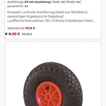
Ausführung:
24 mm Ausladung
|
Maße:
nv
|
Modul:
nv
|
e
passend für:
nv
*
Kompakt-Lenkrolle Ausführung:Gabel aus Stahlblech,
*
zweireihiger Kugelkranz im Gabelkopf
Lauffläche:Polyurethan, 90+/3 Shore A Radkörper:Stahl
Lager:Kugellager
Varianten ab
10,12 €
Verkaufspreis:
18,30 €
L
Regulärer Preis:
49,62 €
i
e
f
e
r
z
e
i
t
:
1
-
3
W