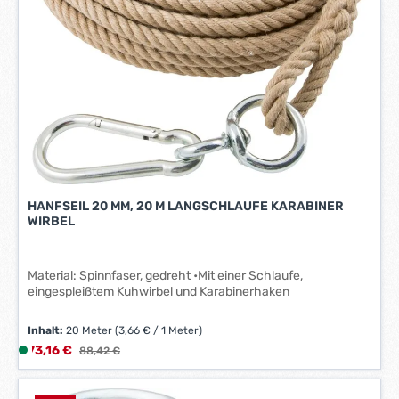
-
3
W
e
r
k
t
a
g
e
*
HANFSEIL 20 MM, 20 M LANGSCHLAUFE KARABINER
*
WIRBEL
Material: Spinnfaser, gedreht •Mit einer Schlaufe,
eingespleißtem Kuhwirbel und Karabinerhaken
Inhalt:
20 Meter
(3,66 € / 1 Meter)
Verkaufspreis:
73,16 €
L
Regulärer Preis:
88,42 €
i
e