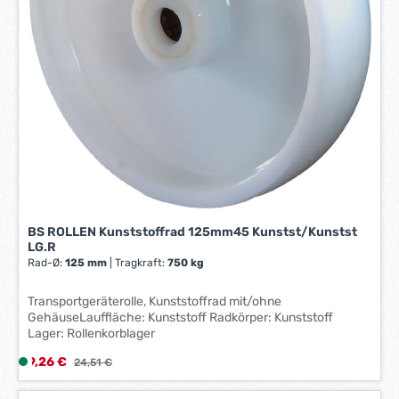
-
3
W
e
r
k
t
a
g
e
*
*
BS ROLLEN Kunststoffrad 125mm45 Kunstst/Kunstst
LG.R
Rad-Ø:
125 mm
|
Tragkraft:
750 kg
Transportgeräterolle, Kunststoffrad mit/ohne
GehäuseLauffläche: Kunststoff Radkörper: Kunststoff
Lager: Rollenkorblager
Verkaufspreis:
9,26 €
L
Regulärer Preis:
24,51 €
i