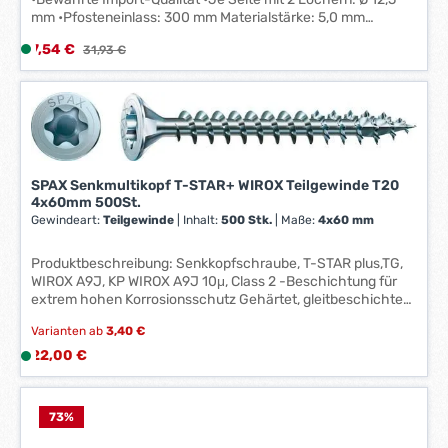
mm •Pfosteneinlass: 300 mm Materialstärke: 5,0 mm
Palettenmenge: 200 Stück
Verkaufspreis:
7,54 €
L
Regulärer Preis:
31,93 €
i
e
f
e
r
z
SPAX Senkmultikopf T-STAR+ WIROX Teilgewinde T20
e
4x60mm 500St.
i
Gewindeart:
Teilgewinde
|
Inhalt:
500 Stk.
|
Maße:
4x60 mm
t
:
Produktbeschreibung: Senkkopfschraube, T-STAR plus,TG,
1
WIROX A9J, KP WIROX A9J 10μ, Class 2 -Beschichtung für
extrem hohen Korrosionsschutz Gehärtet, gleitbeschichtet
-
Senkkopf mit MULTI-Kopf und T-STAR plus-Antrieb Mit
3
Varianten ab
3,40 €
MULTI-Kopf, 4CUT-Spitze und Wellenprofil 4CUT im
W
auslaufenden Gewindeschaft ab 160 mm Schraubenlänge
Regulärer Preis:
22,00 €
L
e
ETA-12/0114
i
r
e
k
f
73
%
t
e