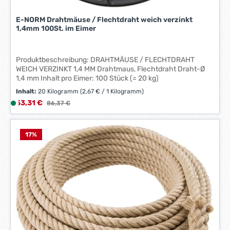
g
e
E-NORM Drahtmäuse / Flechtdraht weich verzinkt
*
1,4mm 100St. im Eimer
*
Produktbeschreibung: DRAHTMÄUSE / FLECHTDRAHT
WEICH VERZINKT 1,4 MM Drahtmaus, Flechtdraht Draht-Ø
1,4 mm Inhalt pro Eimer: 100 Stück (= 20 kg)
Inhalt:
20 Kilogramm
(2,67 € / 1 Kilogramm)
Verkaufspreis:
53,31 €
L
Regulärer Preis:
86,37 €
i
e
f
17
%
e
r
z
e
i
t
:
1