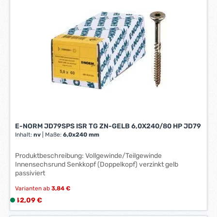
e
r
z
e
i
t
:
1
-
3
W
e
E-NORM JD79SPS ISR TG ZN-GELB 6,0X240/80 HP JD79
r
Inhalt:
nv
|
Maße:
6,0x240 mm
k
t
Produktbeschreibung: Vollgewinde/Teilgewinde
a
Innensechsrund Senkkopf (Doppelkopf) verzinkt gelb
g
passiviert
e
Varianten ab
3,84 €
*
Regulärer Preis:
*
42,09 €
L
i