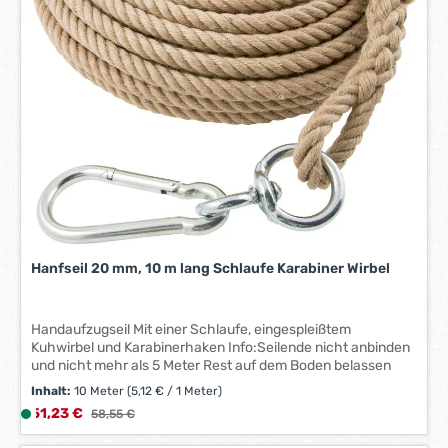
:
1
-
3
W
e
r
k
t
a
g
e
*
Hanfseil 20 mm, 10 m lang Schlaufe Karabiner Wirbel
*
Handaufzugseil Mit einer Schlaufe, eingespleißtem
Kuhwirbel und Karabinerhaken Info:Seilende nicht anbinden
und nicht mehr als 5 Meter Rest auf dem Boden belassen
Inhalt:
10 Meter
(5,12 € / 1 Meter)
Verkaufspreis:
51,23 €
L
Regulärer Preis:
58,55 €
i