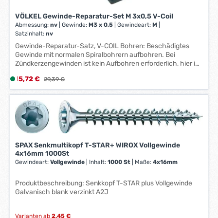
VÖLKEL Gewinde-Reparatur-Set M 3x0,5 V-Coil
Abmessung:
nv
|
Gewinde:
M3 x 0,5
|
Gewindeart:
M
|
Satzinhalt:
nv
Gewinde-Reparatur-Satz, V-COIL Bohren: Beschädigtes
Gewinde mit normalen Spiralbohrern aufbohren. Bei
Zündkerzengewinden ist kein Aufbohren erforderlich, hier ist
das kombinierte Bohr- und Schneidwerkzeug zu verwenden.
Verkaufspreis:
15,72 €
L
Regulärer Preis:
29,39 €
Bitte beachten Sie, dass bei Gewindeformern größere
i
Bohrungen erforderlich sind. Kontrolle: Gewindebohrer und
Gewindebolzen auf gleiches Gewinde und Steigung prüfen.
e
Gewinde: Mit den speziellen V-COIL-Gewindebohrern das
f
Aufnahmegewinde in das aufgebohrte Loch schneiden. Die
e
Verwendung von Schneidöl ist zu empfehlen.
r
Gewindeeinsatz einbauen: Den Einsatz auf das Werkzeug
z
setzen und darauf achten, dass der Mitnehmerzapfen in der
SPAX Senkmultikopf T-STAR+ WIROX Vollgewinde
e
Nutöffnung sitzt, und dann mit dem Stellring richtig
4x16mm 1000St
einstellen. Danach unter leichtem Druck den
i
Gewindeart:
Vollgewinde
|
Inhalt:
1000 St
|
Maße:
4x16mm
Gewindeeinsatz in Gewinderichtung eindrehen. Nicht gegen
t
die Laufrichtung drehen, der Zapfen kann abbrechen.
:
Produktbeschreibung: Senkkopf T-STAR plus Vollgewinde
Zapfenbrechen: Nach dem Einbau das Eindrehwerkzeug
1
Galvanisch blank verzinkt A2J
herausnehmen und den Mitnehmerzapfen mit dem
-
Zapfenbrecher entfernen. Bei größeren Abmessungen und
3
beim Zündkerzengewinde ist der Zapfen mit einer Spitzzange
Varianten ab
2,45 €