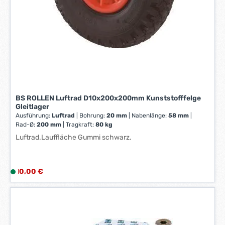
e
r
k
t
a
g
e
*
*
BS ROLLEN Luftrad D10x200x200mm Kunststofffelge
Gleitlager
Ausführung:
Luftrad
|
Bohrung:
20 mm
|
Nabenlänge:
58 mm
|
Rad-Ø:
200 mm
|
Tragkraft:
80 kg
Luftrad.Lauffläche Gummi schwarz.
Regulärer Preis:
10,00 €
L
i
e
f
e
r