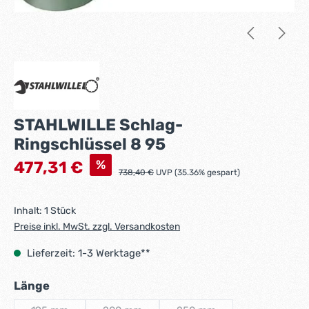
STAHLWILLE Schlag-
Ringschlüssel 8 95
Verkaufspreis:
%
477,31 €
Regulärer Preis:
738,40 €
UVP (35.36% gespart)
Inhalt:
1 Stück
Preise inkl. MwSt. zzgl. Versandkosten
Lieferzeit: 1-3 Werktage**
auswählen
Länge