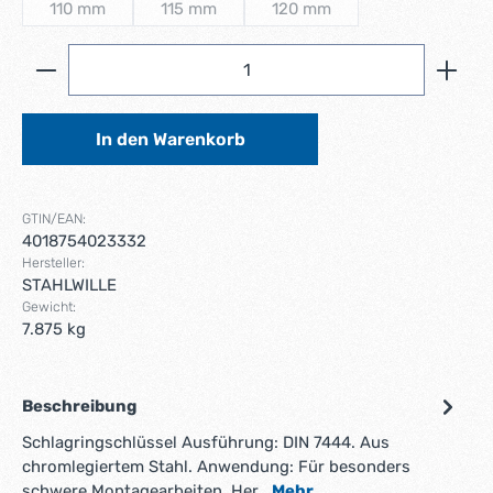
110 mm
115 mm
120 mm
(Diese Option ist zurzeit nicht verfügbar.)
(Diese Option ist zurzeit nicht verfügbar.)
(Diese Option ist zurzeit nich
Produkt Anzahl: Gib den gewünschten Wert ein ode
In den Warenkorb
GTIN/EAN:
4018754023332
Hersteller:
STAHLWILLE
Gewicht:
7.875 kg
Beschreibung
Schlagringschlüssel Ausführung: DIN 7444. Aus
chromlegiertem Stahl. Anwendung: Für besonders
schwere Montagearbeiten. Her…
Mehr