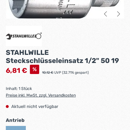
STAHLWILLE
Steckschlüsseleinsatz 1/2" 50 19
Verkaufspreis:
%
6,81 €
Regulärer Preis:
10,12 €
UVP (32.71% gespart)
Inhalt:
1 Stück
Preise inkl. MwSt. zzgl. Versandkosten
Aktuell nicht verfügbar
auswählen
Antrieb