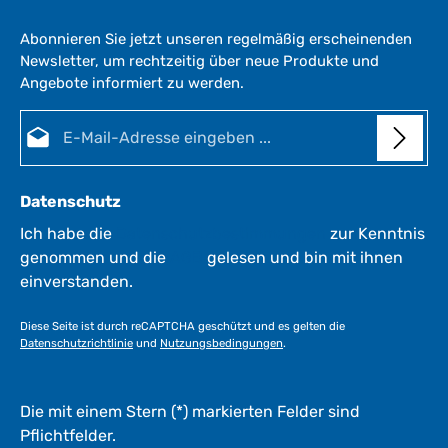
e
r
Abonnieren Sie jetzt unseren regelmäßig erscheinenden
z
Newsletter, um rechtzeitig über neue Produkte und
e
Angebote informiert zu werden.
i
t
E-Mail-Adresse*
:
1
-
3
Datenschutz
W
e
Ich habe die
Datenschutzbestimmungen
zur Kenntnis
r
genommen und die
AGB
gelesen und bin mit ihnen
k
einverstanden.
t
a
Diese Seite ist durch reCAPTCHA geschützt und es gelten die
g
Datenschutzrichtlinie
und
Nutzungsbedingungen
.
e
*
*
Die mit einem Stern (*) markierten Felder sind
Pflichtfelder.