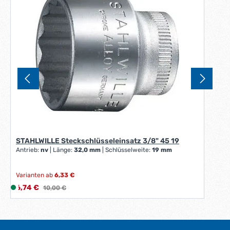
STAHLWILLE Steckschlüsseleinsatz 3/8" 45 19
Antrieb:
nv
|
Länge:
32,0 mm
|
Schlüsselweite:
19 mm
Varianten ab
6,33 €
Verkaufspreis:
6,74 €
L
Regulärer Preis:
10,00 €
i
e
f