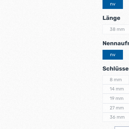
nv
au
Länge
38 mm
(Diese 
Nennauf
nv
Schlüsse
8 mm
(Diese 
14 mm
(Diese 
19 mm
(Diese 
27 mm
(Diese 
36 mm
(Diese 