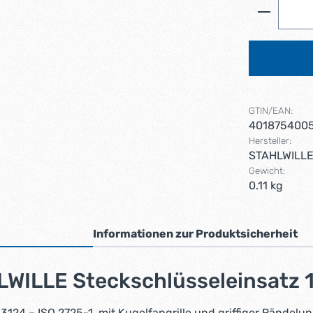
Produkt 
GTIN/EAN:
401875400
Hersteller:
STAHLWILL
Gewicht:
0.11 kg
Informationen zur Produktsicherheit
WILLE Steckschlüsseleinsatz 1
124 – ISO 2725-1, mit Kugelfangrille und griffiger Rändelu