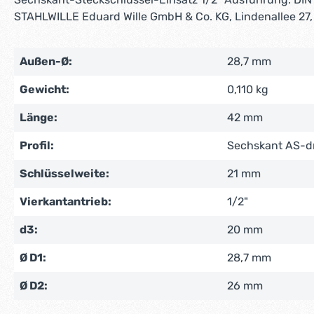
STAHLWILLE Eduard Wille GmbH & Co. KG, Lindenallee 27,
Außen-Ø:
28,7 mm
Gewicht:
0,110 kg
Länge:
42 mm
Profil:
Sechskant AS-d
Schlüsselweite:
21 mm
Vierkantantrieb:
1/2"
d3:
20 mm
Ø D1:
28,7 mm
Ø D2:
26 mm