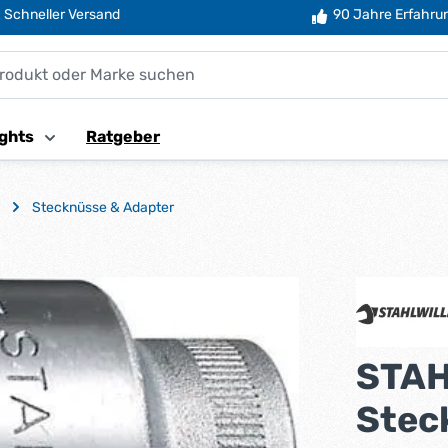
Schneller Versand
90 Jahre Erfahru
ghts
Ratgeber
Stecknüsse & Adapter
STAH
Stec