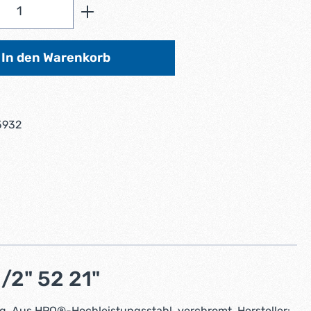
Anzahl: Gib den gewünschten Wert ein od
In den Warenkorb
5932
E
/2" 52 21"
ng. Aus HPQ®-Hochleistungsstahl, verchromt. Hersteller: