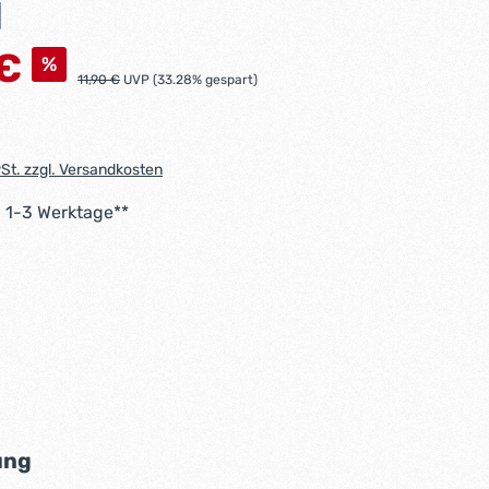
1
s:
 €
%
Regulärer Preis:
11,90 €
UVP (33.28% gespart)
wSt. zzgl. Versandkosten
: 1-3 Werktage**
uswählen
uswählen
auswählen
ung