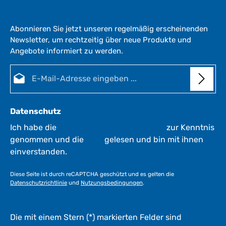
e
r
Abonnieren Sie jetzt unseren regelmäßig erscheinenden
z
Newsletter, um rechtzeitig über neue Produkte und
e
Angebote informiert zu werden.
i
t
E-Mail-Adresse*
:
1
-
3
Datenschutz
W
e
Ich habe die
Datenschutzbestimmungen
zur Kenntnis
r
genommen und die
AGB
gelesen und bin mit ihnen
k
einverstanden.
t
a
Diese Seite ist durch reCAPTCHA geschützt und es gelten die
g
Datenschutzrichtlinie
und
Nutzungsbedingungen
.
e
*
*
Die mit einem Stern (*) markierten Felder sind