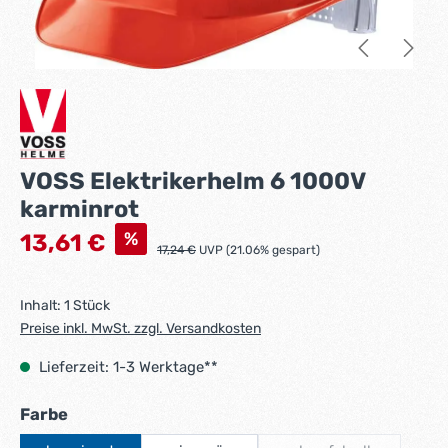
VOSS Elektrikerhelm 6 1000V
karminrot
Verkaufspreis:
%
13,61 €
Regulärer Preis:
17,24 €
UVP (21.06% gespart)
Inhalt:
1 Stück
Preise inkl. MwSt. zzgl. Versandkosten
Lieferzeit: 1-3 Werktage**
auswählen
Farbe