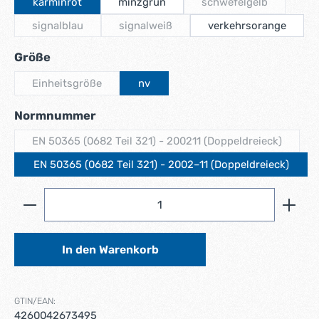
karminrot
minzgrün
schwefelgelb
(Diese Option ist zu
signalblau
signalweiß
verkehrsorange
(Diese Option ist zurzeit nicht verfügbar.)
(Diese Option ist zurzeit nicht verfügbar.
auswählen
Größe
Einheitsgröße
nv
(Diese Option ist zurzeit nicht verfügbar.)
auswählen
Normnummer
EN 50365 (0682 Teil 321) - 200211 (Doppeldreieck)
(Diese Option ist zurzeit nicht verfügba
EN 50365 (0682 Teil 321) - 2002–11 (Doppeldreieck)
Produkt Anzahl: Gib den gewünschten Wert ein ode
In den Warenkorb
GTIN/EAN:
4260042673495