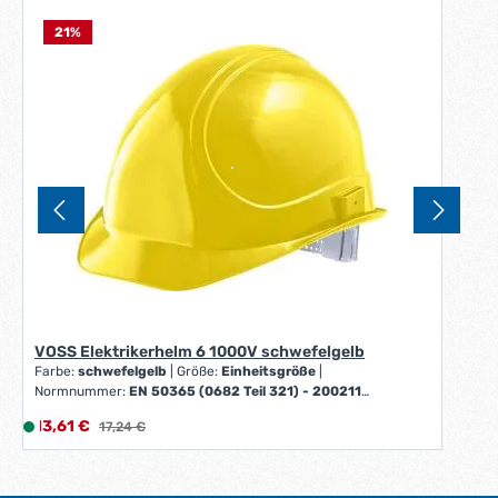
21
%
VOSS Elektrikerhelm 6 1000V schwefelgelb
Farbe:
schwefelgelb
|
Größe:
Einheitsgröße
|
Normnummer:
EN 50365 (0682 Teil 321) - 200211
(Doppeldreieck)
Verkaufspreis:
13,61 €
L
Regulärer Preis:
17,24 €
i
e
f