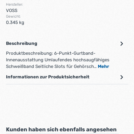
Hersteller:
VOSS
Gewicht:
0.345 kg
Beschreibung
Produktbeschreibung: 6-Punkt-Gurtband-
Innenausstattung Umlaufendes hochsaugfähiges
Schweißband Seitliche Slots für Gehörsch…
Mehr
Informationen zur Produktsicherheit
Produktgalerie überspringen
Kunden haben sich ebenfalls angesehen