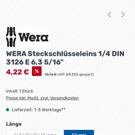
WERA Steckschlüsseleins 1/4 DIN
3126 E 6,3 5/16"
Verkaufspreis:
%
4,22 €
Regulärer Preis:
13,76 €
UVP (69.33% gespart)
Inhalt:
1 Stück
Preise inkl. MwSt. zzgl. Versandkosten
Lieferzeit: 1-3 Werktage**
auswählen
Länge
7/ 8/ 10/ 12/ 13 mm/
50 mm