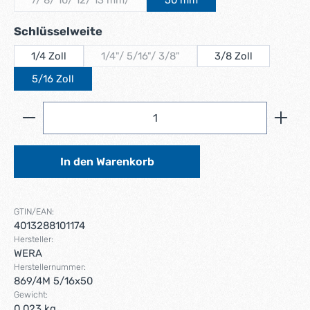
(Diese Option ist zurzeit nicht verfügbar.)
auswählen
Schlüsselweite
1/4 Zoll
1/4"/ 5/16"/ 3/8"
3/8 Zoll
(Diese Option ist zurzeit nicht verfügbar.)
5/16 Zoll
Produkt Anzahl: Gib den gewünschten Wert ein ode
In den Warenkorb
GTIN/EAN:
4013288101174
Hersteller:
WERA
Herstellernummer:
869/4M 5/16x50
Gewicht:
0.023 kg