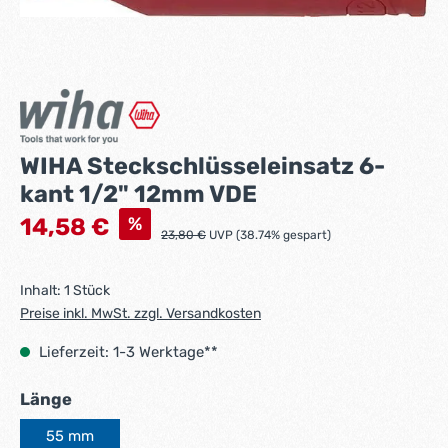
WIHA Steckschlüsseleinsatz 6-
kant 1/2" 12mm VDE
Verkaufspreis:
%
14,58 €
Regulärer Preis:
23,80 €
UVP (38.74% gespart)
Inhalt:
1 Stück
Preise inkl. MwSt. zzgl. Versandkosten
Lieferzeit: 1-3 Werktage**
auswählen
Länge
55 mm