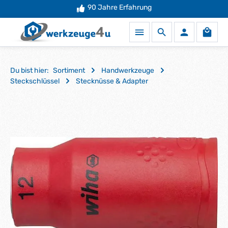
90 Jahre Erfahrung
Zum Hauptinhalt springen
Waren
Du bist hier:
Sortiment
Handwerkzeuge
Steckschlüssel
Stecknüsse & Adapter
Bildergalerie überspringen