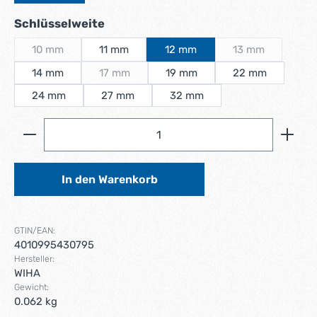
auswählen
Schlüsselweite
10 mm
11 mm
12 mm
13 mm
(Diese Option ist zurzeit nicht verfügbar.)
(Diese Option ist
14 mm
17 mm
19 mm
22 mm
(Diese Option ist zurzeit nicht verfügbar.)
24 mm
27 mm
32 mm
Produkt Anzahl: Gib den gewünschten Wert ein ode
In den Warenkorb
GTIN/EAN:
4010995430795
Hersteller:
WIHA
Gewicht:
0.062 kg