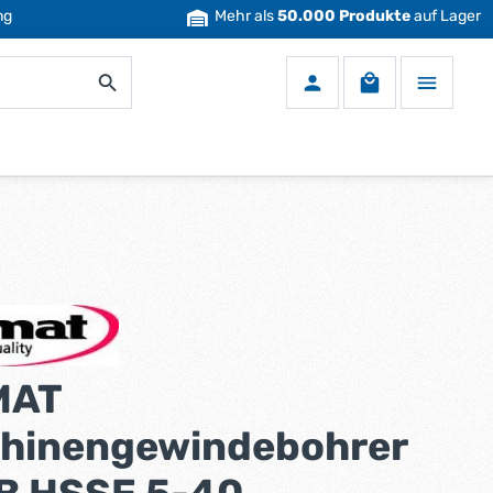
ng
Mehr als
50.000 Produkte
auf Lager
Warenkorb enth
MAT
hinengewindebohrer