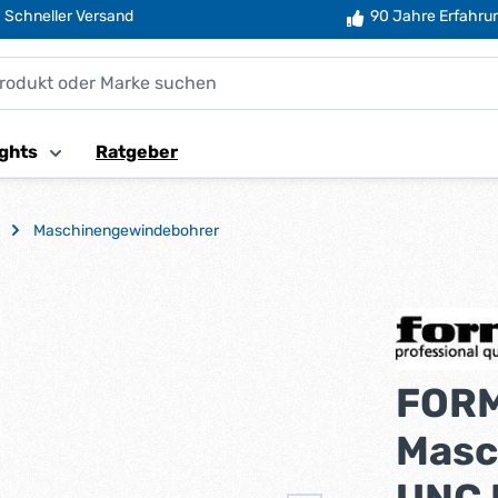
Schneller Versand
90 Jahre Erfahru
ghts
Ratgeber
Maschinengewindebohrer
FOR
Masc