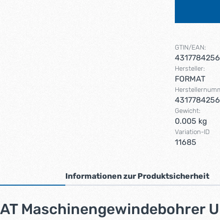
GTIN/EAN:
431778425
Hersteller:
FORMAT
Herstellernum
431778425
Gewicht:
0.005 kg
Variation-ID
11685
Informationen zur Produktsicherheit
MAT Maschinengewindebohrer U