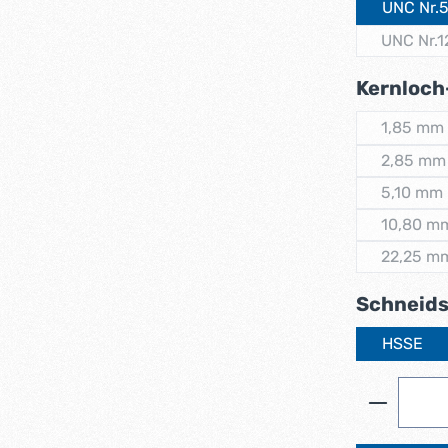
UNC Nr.
UNC Nr.1
(Dies
Kernloch
1,85 mm
(Diese
2,85 mm
(Dies
5,10 mm
(Diese
10,80 m
(Dies
22,25 m
(Dies
Schneids
HSSE
Produkt 