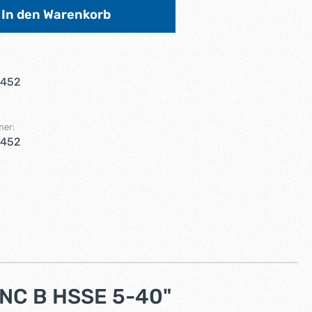
In den Warenkorb
6452
mer:
6452
NC B HSSE 5-40"