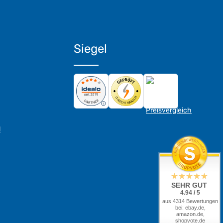
Siegel
d
SEHR GUT
4.94 / 5
aus 4314 Bewertungen
bei: ebay.de,
amazon.de,
shopvote.de