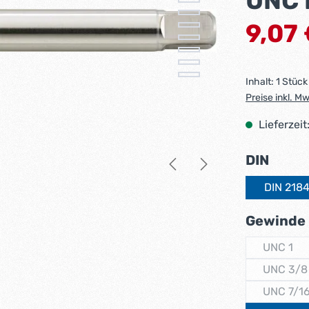
UNC 
Verkaufsprei
9,07
Inhalt:
1 Stück
Preise inkl. M
Lieferzeit
ausw
DIN
DIN 2184
Gewinde
UNC 1
(Diese 
UNC 3/8
(Dies
UNC 7/1
(Dies