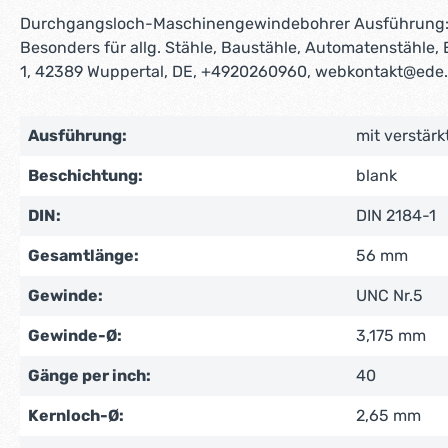
Durchgangsloch-Maschinengewindebohrer Ausführung: M
Besonders für allg. Stähle, Baustähle, Automatenstähle
1, 42389 Wuppertal, DE, +4920260960, webkontakt@ede
Ausführung:
mit verstär
Beschichtung:
blank
DIN:
DIN 2184-1
Gesamtlänge:
56 mm
Gewinde:
UNC Nr.5
Gewinde-Ø:
3,175 mm
Gänge per inch:
40
Kernloch-Ø:
2,65 mm