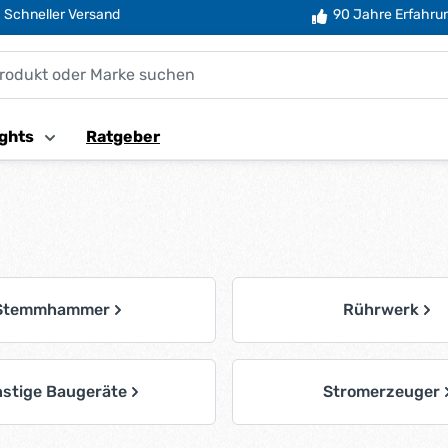
Schneller Versand
90 Jahre Erfahru
ghts
Ratgeber
Stemmhammer
Rührwerk
nstige Baugeräte
Stromerzeuger