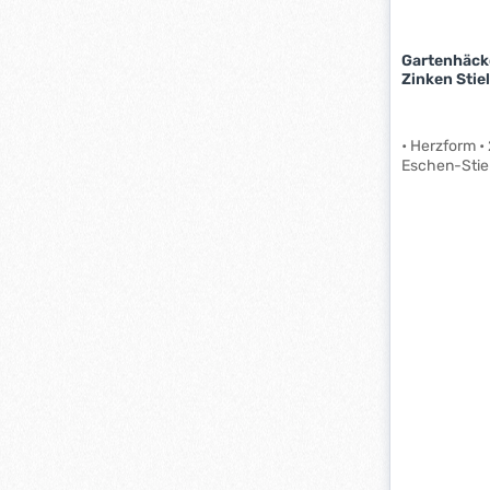
-
3
Gartenhäck
W
Zinken Stie
e
r
k
• Herzform • 
t
Eschen-Stie
a
g
e
*
*