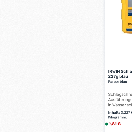
IRWIN Schl
227g blau
Farbe:
blau
Schlagschnu
Ausführung: 
in Wasser sc
Kunststoffbe
Inhalt:
0.227
geformt, um 
Kilogramm)
verhindern.
Regulärer Pr
2,81 €
L
Wiederversc
i
Kippverschl