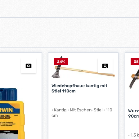
24
%
35
Wiedehopfhaue kantig mit
Stiel 110cm
• Kantig • Mit Eschen-Stiel • 110
Wurze
cm
90c
• 1,5