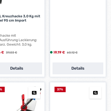
g
e
*
L Kreuzhacke 3,0 Kg mit
*
iel 95 cm Import
zhacke mit
.Ausführung Lackierung:
schwarz. Gewicht: 3,0 kg.
ufspreis:
Verkaufspreis:
6 €
Regulärer Preis:
39,19 €
L
Regulärer Preis:
39,03 €
60,12 €
i
e
f
Details
Details
e
r
z
e
%
37
%
i
t
:
1