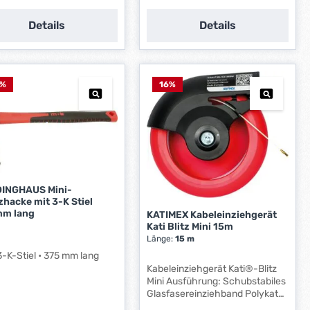
e
f
Details
Details
e
r
z
e
%
16
%
i
t
:
1
-
3
W
INGHAUS Mini-
e
zhacke mit 3-K Stiel
m lang
r
KATIMEX Kabeleinziehgerät
Kati Blitz Mini 15m
k
Länge:
15 m
t
 3-K-Stiel • 375 mm lang
a
Kabeleinziehgerät Kati®-Blitz
g
Mini Ausführung: Schubstabiles
e
Glasfasereinziehband Polykat®
*
Ø 1,2 mm in einem Gehäuse aus