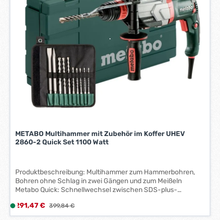
e
i
t
:
1
-
3
W
e
r
k
t
a
METABO Multihammer mit Zubehör im Koffer UHEV
g
2860-2 Quick Set 1100 Watt
e
*
Produktbeschreibung: Multihammer zum Hammerbohren,
*
Bohren ohne Schlag in zwei Gängen und zum Meißeln
Metabo Quick: Schnellwechsel zwischen SDS-plus-
Hammerfutter und Schnellspannbohrfutter zum Bohren in
Verkaufspreis:
291,47 €
L
Regulärer Preis:
399,84 €
Holz und Metall Vario-Tacho-Constamatic (VTC)-
i
Vollwellenelektronik zum Arbeiten mit materialgerechten