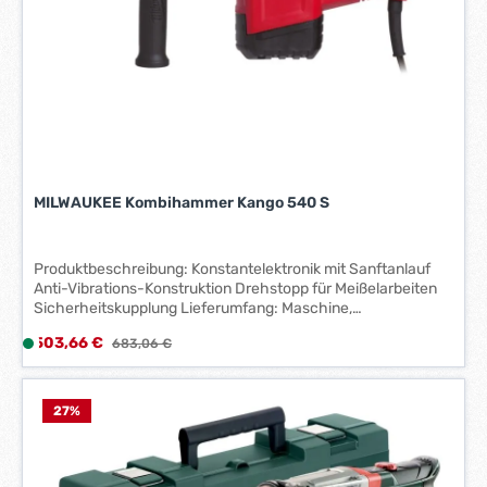
7
W
e
r
k
t
a
g
e
MILWAUKEE Kombihammer Kango 540 S
*
*
Produktbeschreibung: Konstantelektronik mit Sanftanlauf
Anti-Vibrations-Konstruktion Drehstopp für Meißelarbeiten
Sicherheitskupplung Lieferumfang: Maschine,
Zusatzhandgriff, Bohrerfett, Koffer
Verkaufspreis:
503,66 €
L
Regulärer Preis:
683,06 €
i
e
f
27
%
e
r
z