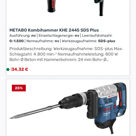
5
-
7
W
e
METABO Kombihammer KHE 2445 SDS Plus
r
Ausführung:
nv
|
Einzelschlagenergie:
nv
|
Leerlaufdrehzahl:
k
0-1.500
|
Nennaufnahme:
nv
|
Werkzeugaufnahme:
SDS-plus
t
Produktbeschreibung: Werkzeugaufnahme: SDS-plus Max.
a
Schlagzahl: 4.800 min-¹ Nennaufnahmeleistung: 800 W
g
Bohr-Ø Beton mit Hammerbohrern: 24 mm Bohr-Ø
Mauerwerk mit Bohrkronen: 82/3 7/32 mm Bohr-Ø
e
Regulärer Preis:
134,32 €
L
Stahl/Weichholz: 13/30 mm Leerlaufdrehzahl: 0 – 1.500
*
i
min-¹ Gewicht: 2,8 kg
*
e
f
25
%
e
r
z
e
i
t
: