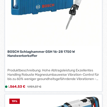
-
3
W
e
r
k
t
a
g
e
BOSCH Schlaghammer GSH 16-28 1750 W
*
Handwerkerkoffer
*
Produktbeschreibung: Hohe Abtragsleistung Exzellentes
Handling Robuste Magnesiumbauweise Vibration-Control für
bis zu 60% weniger gesundheitsgefährdende Vibrationen -
damit längere Einsatzdauer sowie höherer Bedienerkomfort
Verkaufspreis:
1.564,53 €
L
Regulärer Preis:
1.931,37 €
Lieferumfang: Maschine, Maschinentuch, Zusatzhandgriff,
i
Spitzmeißel, Fetttube, Trolley
e
f
19
%
e