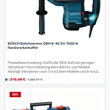
e
i
t
:
5
-
7
W
BOSCH Bohrhammer GBH 8-45 DV 1500 W
e
Handwerkerkoffer
r
k
t
Produktbeschreibung: Kraftvolle 1500 Watt bei geringen
a
Vibrationen Höchstleistung beim Bohren und Meißeln
g
Niedrige Vibrationen vom 7 m/s2 beim Meißeln und 8 m/s2
e
beim Bohren durch intelligentes 3-fach-
Verkaufspreis:
1.016,68 €
L
Regulärer Preis:
1.253,07 €
Vibrationsdämpfungssystem Turbo-Power-Funktion für
*
i
Extra-Leistung im Meißelbetrieb Bester Bedienerkomfort
*
durch automatisch arretierbaren Schalter im Meißelbetrieb
e
Lange Lebensdauer durch robuste Metallkomponenten
f
30
%
Überlastkupplung, Sanftanlauf, Drehzahlregler Bohrhammer
e
mit SDS-Max Lieferumfang: Maschine, Fetttube,
r
Reinigungstuch, Zusatzhandgriff, Koffer