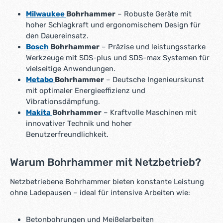
*
mm Bohrdurchmesser in Stahl: 13 / 6 mm Bohrdurchmesser
Milwaukee
Bohrhammer
– Robuste Geräte mit
in Weichholz: 35 / 30 mm Max. Schlagzahl: 4500 /min
Nennaufnahmeleistung: 1100 W Leerlaufdrehzahl: 0 - 900 /
hoher Schlagkraft und ergonomischem Design für
0 - 2100 min-1 Gewicht ohne Netzkabel: 3,3 kg
den Dauereinsatz.
Bosch
Bohrhammer
– Präzise und leistungsstarke
Werkzeuge mit SDS-plus und SDS-max Systemen für
vielseitige Anwendungen.
Metabo
Bohrhammer
– Deutsche Ingenieurskunst
mit optimaler Energieeffizienz und
Vibrationsdämpfung.
Makita
Bohrhammer
– Kraftvolle Maschinen mit
innovativer Technik und hoher
Benutzerfreundlichkeit.
Warum Bohrhammer mit Netzbetrieb?
Netzbetriebene Bohrhammer bieten konstante Leistung
ohne Ladepausen – ideal für intensive Arbeiten wie:
Betonbohrungen und Meißelarbeiten