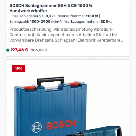
1
BOSCH Schlaghammer GSH 5 CE 1500 W
-
Handwerkerkoffer
3
Einzelschlagenergie:
8,3 J
|
Nennaufnahme:
1150 W
|
Schlagzahl:
1300-2900 min-1
|
Werkzeugaufnahme:
SDS-
W
max
e
Produktbeschreibung: Vibrationsdämpfung Vibration-
Control sorgt für ein angenehmeres Arbeiten Stellrad für
r
vorwählbare Drehzahl, Schlagzahl Elektronik Arretierbare
k
Schalterklinke für ermüdungsarmen Einsatz beim Meißeln
t
Verkaufspreis:
597,46 €
L
Regulärer Preis:
806,82 €
Vario-Lock: 16-fache Verstellung der Meißelposition
a
i
Servicedisplay zur Ankündigung eines
g
Kohlenbürstenwechsels Servicedisplay zur Ankündigung
e
e
eine Kohlebürstenwechsels Lieferumfang: Maschine, RTec-
f
19
%
Spitzmeißel , Zusatzhandgriff, Maschinentuch, Fetttube,
*
e
Koffer
*
r
z
e
i
t
:
1
-
3