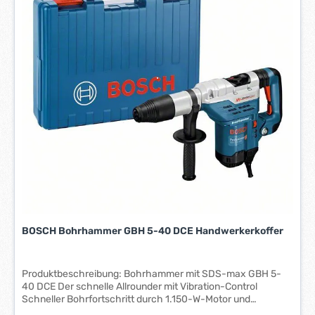
z
e
i
t
:
5
-
7
W
e
r
k
t
a
g
e
BOSCH Bohrhammer GBH 5-40 DCE Handwerkerkoffer
*
*
Produktbeschreibung: Bohrhammer mit SDS-max GBH 5-
40 DCE Der schnelle Allrounder mit Vibration-Control
Schneller Bohrfortschritt durch 1.150-W-Motor und
kraftvolles Schlagwerk Vibrationsdämpfung Vibration-