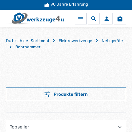
90 Jahre Erfahrung
Zum Hauptinhalt springen
Waren
Du bist hier:
Sortiment
Elektrowerkzeuge
Netzgeräte
Bohrhammer
Produkte filtern