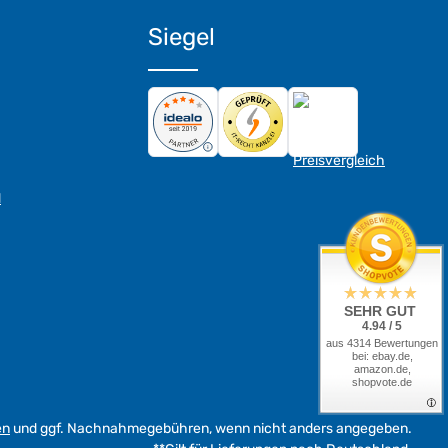
Siegel
d
SEHR GUT
4.94 / 5
aus 4314 Bewertungen
bei: ebay.de,
amazon.de,
shopvote.de
en
und ggf. Nachnahmegebühren, wenn nicht anders angegeben.