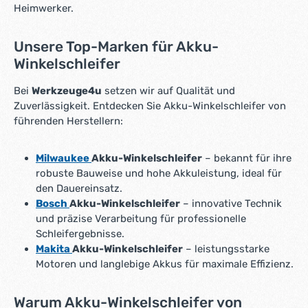
Heimwerker.
r
k
t
Unsere Top-Marken für Akku-
a
Winkelschleifer
g
e
Bei
Werkzeuge4u
setzen wir auf Qualität und
*
Zuverlässigkeit. Entdecken Sie Akku-Winkelschleifer von
*
führenden Herstellern:
Milwaukee
Akku-Winkelschleifer
– bekannt für ihre
robuste Bauweise und hohe Akkuleistung, ideal für
den Dauereinsatz.
Bosch
Akku-Winkelschleifer
– innovative Technik
und präzise Verarbeitung für professionelle
Schleifergebnisse.
Makita
Akku-Winkelschleifer
– leistungsstarke
Motoren und langlebige Akkus für maximale Effizienz.
Warum Akku-Winkelschleifer von