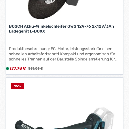
W
e
r
k
BOSCH Akku-Winkelschleifer GWS 12V-76 2x12V/3Ah
t
Ladegerät L-BOXX
a
g
e
Produktbeschreibung: EC-Motor, leistungsstark für einen
*
schnellen Arbeitsfortschritt Kompakt und ergonomisch für
*
schnelles Trennen auf der Baustelle Spindelarretierung für
einfachen Scheibenweichsel Einfache Verstellung der
Verkaufspreis:
277,78 €
L
Regulärer Preis:
351,05 €
Schutzhaube ohne Werkzeuge Schnelles Abbremsen der
i
Scheibe Lieferumfang: Maschine, 2 Akkus 3,0 Ah, Ladegerät
GAL 1230 CV, Carbide Multi Wheel, 2 Trennscheiben Expert
e
for Inox, L-BOXX
f
15
%
e
r
z
e
i
t
: