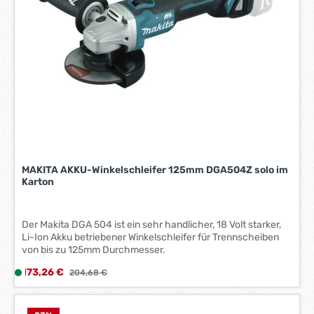
1
-
3
W
e
r
k
t
a
g
e
MAKITA AKKU-Winkelschleifer 125mm DGA504Z solo im
*
Karton
*
Der Makita DGA 504 ist ein sehr handlicher, 18 Volt starker,
Li-Ion Akku betriebener Winkelschleifer für Trennscheiben
von bis zu 125mm Durchmesser.
Verkaufspreis:
173,26 €
L
Regulärer Preis:
204,68 €
i
e