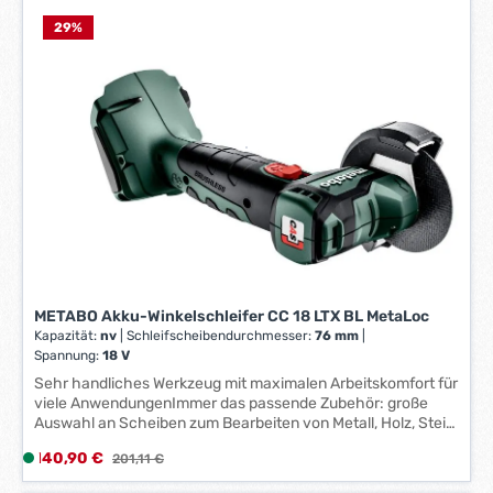
Metabo S-automatic mechanische Sicherheitskupplung:
e
minimiert Kick-Back beim Blockieren der Scheibe – für
f
29
%
maximalen Anwenderschutz • Elektronischer
e
Überlastschutz, Sanftanlauf und Wiederanlaufschutz
r
Lieferumfang: Maschine, Schutzhaube, Stützflansch,
z
Zweilochmutter, Zusatzhandgriff, metaBOX, ohne Akku, ohne
e
Ladegerät
i
t
:
1
-
3
W
e
METABO Akku-Winkelschleifer CC 18 LTX BL MetaLoc
r
Kapazität:
nv
|
Schleifscheibendurchmesser:
76 mm
|
k
Spannung:
18 V
t
Sehr handliches Werkzeug mit maximalen Arbeitskomfort für
a
viele AnwendungenImmer das passende Zubehör: große
g
Auswahl an Scheiben zum Bearbeiten von Metall, Holz, Stein,
Fliesen und KunststoffKraftvoller Brushlessmotor für
e
Verkaufspreis:
140,90 €
L
Regulärer Preis:
201,11 €
schnellen Arbeitsfortschritt und höchste
*
i
EffizienzÜberlastschutz: schützt den Motor vor
*