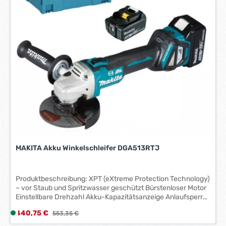
i
t
:
1
-
3
W
e
r
k
t
a
g
e
MAKITA Akku Winkelschleifer DGA513RTJ
*
*
Produktbeschreibung: XPT (eXtreme Protection Technology)
– vor Staub und Spritzwasser geschützt Bürstenloser Motor
Einstellbare Drehzahl Akku-Kapazitätsanzeige Anlaufsperre
mit Warnlampe Elektronische Motorbremse AFT (Active
Verkaufspreis:
440,75 €
L
Regulärer Preis:
553,35 €
Feedback Sensing Technology) schaltet den Motor aus,
i
wenn sich die Drehzahl plötzlich verlangsamt oder die