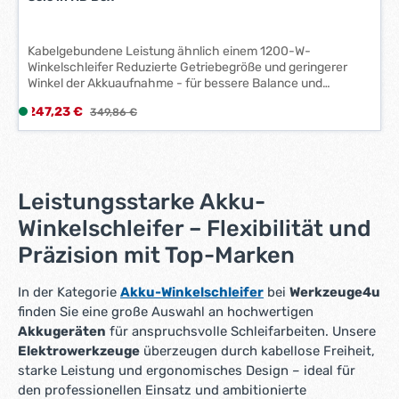
*
Kabelgebundene Leistung ähnlich einem 1200-W-
Winkelschleifer Reduzierte Getriebegröße und geringerer
Winkel der Akkuaufnahme - für bessere Balance und
Ergonomie im Vergleich zum Vorgängermodell Anti-
Verkaufspreis:
247,23 €
L
Regulärer Preis:
349,86 €
Vibrations-Seitenhandgriff für geringe Vibration FIXTEC-
i
Schnellwechselsystem zum werkzeuglosen
Scheibenwechsel Schlankes Griffdesign Austauschbares
e
Staubschutzgitter verhindert das Eindringen von Schmutz
f
und verlängert so die Lebenszeit der Maschine 125 mm
e
Werkzeuglose Schutzhaubenverstellung ermöglicht große
Leistungsstarke Akku-
r
Schnittkapazitäten Wiederanlaufschutz für hohen
Winkelschleifer – Flexibilität und
z
Anwenderschutz Die neueste Generation des bürstenlosen
e
POWERSTATE-Motors, der REDLINK Plus-Elektronik sowie
Präzision mit Top-Marken
REDLITHIUM-HIGH-OUTPUT-12.0-Ah-Akkus bieten eine
i
starke Leistung, hohe Lebensdauer und lange Akku-Laufzeit
t
in Hochleistungs-Anwendungen 100 % systemkompatibel
In der Kategorie
Akku-Winkelschleifer
bei
Werkzeuge4u
:
mit dem MILWAUKEE®-M18-Produktprogramm Technische
finden Sie eine große Auswahl an hochwertigen
1
Daten: Akkukapazität: Keine Akkus im Lieferumfang
Akkugeräten
für anspruchsvolle Schleifarbeiten. Unsere
-
enthalten Leerlaufdrehzahl: 8500 min-1
Elektrowerkzeuge
überzeugen durch kabellose Freiheit,
3
Schleifscheibendurchmesser: 125 mm Spannung: 18 V
starke Leistung und ergonomisches Design – ideal für
Nennaufnahmeleistung: 1200 W PROtection-Schalter:
W
Schiebeschalter Max. Trenntiefe: 33 mm
den professionellen Einsatz und ambitionierte
e