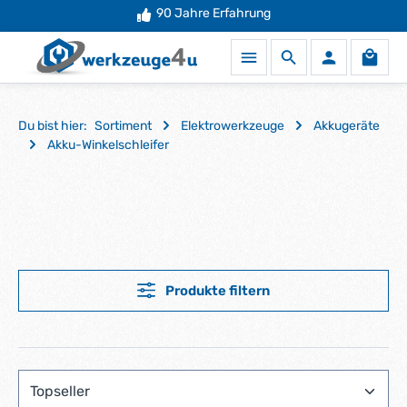
90 Jahre Erfahrung
Zum Hauptinhalt springen
Waren
Du bist hier:
Sortiment
Elektrowerkzeuge
Akkugeräte
Akku-Winkelschleifer
Produkte filtern