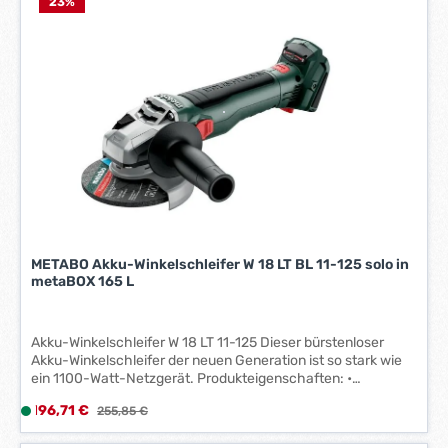
f
23
%
e
r
z
e
i
t
:
1
-
3
W
e
METABO Akku-Winkelschleifer W 18 LT BL 11-125 solo in
r
metaBOX 165 L
k
t
a
Akku-Winkelschleifer W 18 LT 11-125 Dieser bürstenloser
g
Akku-Winkelschleifer der neuen Generation ist so stark wie
ein 1100-Watt-Netzgerät. Produkteigenschaften: •
e
Bürstenloser Motor • Werkzeuglos verstellbare Schutzhaube;
*
Verkaufspreis:
196,71 €
L
Regulärer Preis:
255,85 €
verdrehsicher fixierbar • Akkupack drehbar in 90°-Grad-
*
i
Schritten für beste Ergonomie in jeder Arbeitsposition •