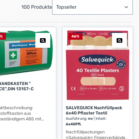
100 Produkte
%
46
%
BANDKASTEN "
CE",DIN 13157-C
SALVEQUICK Nachfüllpack
uktbeschreibung:
6x40 Pflaster Textil
stoffkasten aus
Ausführung:
nv
|
Inhalt:
ebeständigem ABS mit
6x40Pfl.
idichtung und
schutzfolie, Inhalt nach
Nachfüllpackungen
3157-C Maße: ca.
»Salvequick« Fingerverbände,