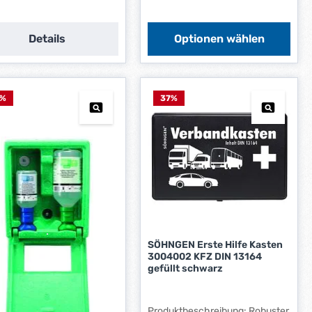
i
e
f
Details
Optionen wählen
e
r
z
e
%
37
%
i
t
:
1
-
3
W
e
r
k
SÖHNGEN Erste Hilfe Kasten
3004002 KFZ DIN 13164
t
gefüllt schwarz
a
g
e
Produktbeschreibung: Robuster