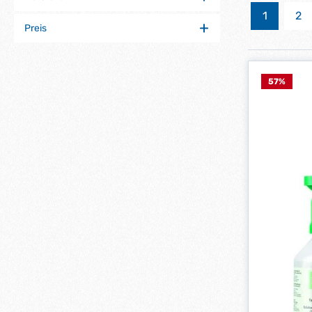
1
2
Seite
Se
Preis
57
%