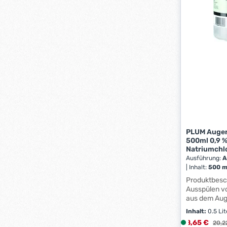
PLUM Augen
500ml 0,9 
Natriumchl
Ausführung:
A
|
Inhalt:
500 m
Produktbeschr
Ausspülen v
aus dem Auge Ausgestattet
einer ergon
Inhalt:
0.5 Li
Augenschale
Verkaufsprei
8,65 €
L
Regul
20,2
Flasche mit s