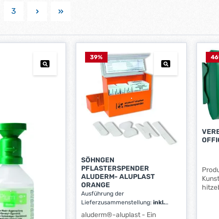
3
ite
Seite
39
%
46
VER
OFFI
SÖHNGEN
PFLASTERSPENDER
Prod
ALUDERM- ALUPLAST
Kunst
ORANGE
hitz
Ausführung der
Gumm
Lieferzusammenstellung:
inkl.
Außen
30 Strips 2,5 x 7,2 cm, 30
DIN 1
aluderm®-aluplast - Ein