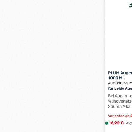
PLUM Augen
1000 ML
Ausführung:
m
für beide Au
ml
Bei Augen- 
Wundverletz
Säuren Alkali
entscheidend
Varianten ab
8
schnell wie 
pH-Wert von
Verkaufsprei
26,92 €
L
Reg
49,
neutralisier
i