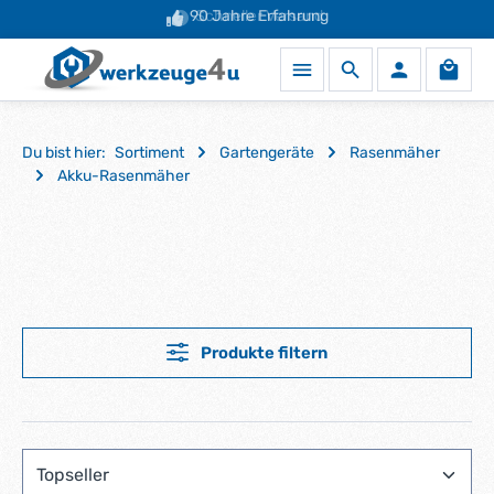
90 Jahre Erfahrung
Schneller Versand
Zum Hauptinhalt springen
Waren
Du bist hier:
Sortiment
Gartengeräte
Rasenmäher
Akku-Rasenmäher
Produkte filtern