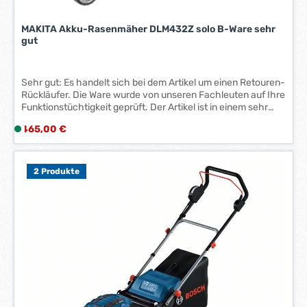
a
g
MAKITA Akku-Rasenmäher DLM432Z solo B-Ware sehr
e
gut
*
*
Sehr gut: Es handelt sich bei dem Artikel um einen Retouren-
Rückläufer. Die Ware wurde von unseren Fachleuten auf Ihre
Funktionstüchtigkeit geprüft. Der Artikel ist in einem sehr
guten Zustand und weist lediglich leichte Gebrauchsspuren
Regulärer Preis:
465,00 €
L
auf. Die Originalverpackung kann beschädigt oder gänzlich
i
nicht vorhanden sein. Produktbeschreibung:
Geräuscharmer 2 x 18 V Akku-Rasenmäher mit
e
Kunststoffdeck Mit leichter Bedienbarkeit Der Rasenmäher
Bundle-Rabatt
f
2 Produkte
ist ideal für kleine bis mittlere Rasenflächen Er hat eine
e
Schnittbreite von 43 cm und verfügt über eine
r
Füllstandsanzeige im 40 Liter Grasfangsack
z
e
i
t
:
1
-