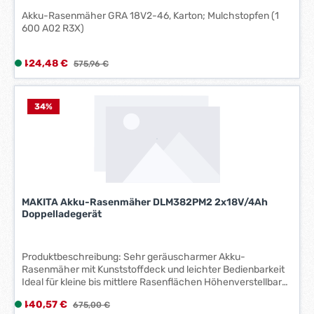
Akku-Rasenmäher GRA 18V2-46, Karton; Mulchstopfen (1
600 A02 R3X)
Verkaufspreis:
424,48 €
L
Regulärer Preis:
575,96 €
i
e
f
34
%
e
r
z
e
i
t
MAKITA Akku-Rasenmäher DLM382PM2 2x18V/4Ah
:
Doppelladegerät
1
-
3
Produktbeschreibung: Sehr geräuscharmer Akku-
Rasenmäher mit Kunststoffdeck und leichter Bedienbarkeit
W
Ideal für kleine bis mittlere Rasenflächen Höhenverstellbarer
e
Holm für unterschiedliche Körpergrößen Kompaktes
r
Verkaufspreis:
440,57 €
L
Regulärer Preis:
675,00 €
Staumaß und integrierter Tragegriff Knebelverschluss mit
k