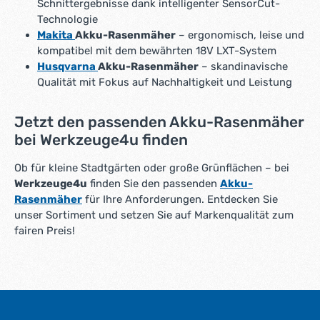
Schnittergebnisse dank intelligenter SensorCut-
Verbindung mit dem Schnellladegerät GAL 12V/18V-80
Technologie
stehen die Akkus schnell wieder zur Verfügung, sodass
Makita
Akku-Rasenmäher
– ergonomisch, leise und
Unterbrechungen auf ein Minimum reduziert werden. Die
kompatibel mit dem bewährten 18V LXT-System
ideale Kombination für Profis, Hausmeisterdienste, Garten-
und Landschaftsbauer sowie anspruchsvolle
Husqvarna
Akku-Rasenmäher
– skandinavische
Privatanwender. EAN Bundle-Komponenten:
Qualität mit Fokus auf Nachhaltigkeit und Leistung
4059952654812 – Bosch Professional GRA 18V2-46 Akku-
Rasenmäher 4053423342017 – Bosch EXPERT Starter-Set
2x EXBA18V-40 + GAL 12V/18V-80
Jetzt den passenden Akku-Rasenmäher
bei Werkzeuge4u finden
Ob für kleine Stadtgärten oder große Grünflächen – bei
Werkzeuge4u
finden Sie den passenden
Akku-
Rasenmäher
für Ihre Anforderungen. Entdecken Sie
unser Sortiment und setzen Sie auf Markenqualität zum
fairen Preis!