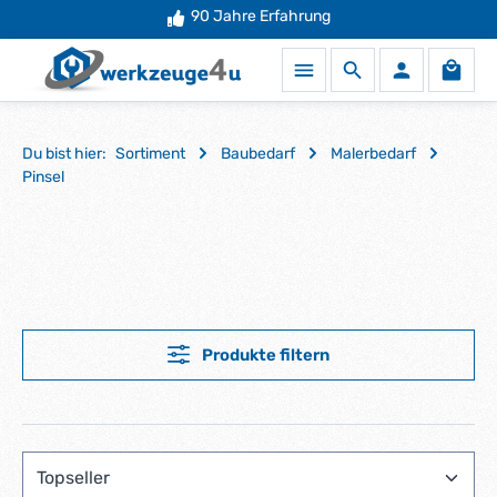
90 Jahre Erfahrung
Zum Hauptinhalt springen
Waren
Du bist hier:
Sortiment
Baubedarf
Malerbedarf
Pinsel
Produkte filtern