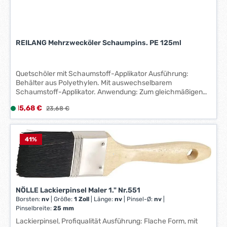
REILANG Mehrzwecköler Schaumpins. PE 125ml
Quetschöler mit Schaumstoff-Applikator Ausführung:
Behälter aus Polyethylen. Mit auswechselbarem
Schaumstoff-Applikator. Anwendung: Zum gleichmäßigen
Auftragen eines Schmierfilms auf Werkzeugen, Flächen und
Verkaufspreis:
15,68 €
L
Regulärer Preis:
23,68 €
Ketten. Geeignet für alle dick- und dünnflüssigen Öle und
i
synthetische Schmierstoffe und Ketten-Schmierstoffe.
Hersteller: Ernst Hausammann & Co. AG, Zollstraße 7, 78239
e
Rielasingen-Worblingen, DE, +4159069588933,
f
41
%
info@hausammann.com
e
r
z
e
NÖLLE Lackierpinsel Maler 1." Nr.551
i
Borsten:
nv
|
Größe:
1 Zoll
|
Länge:
nv
|
Pinsel-Ø:
nv
|
t
Pinselbreite:
25 mm
:
Lackierpinsel, Profiqualität Ausführung: Flache Form, mit
1