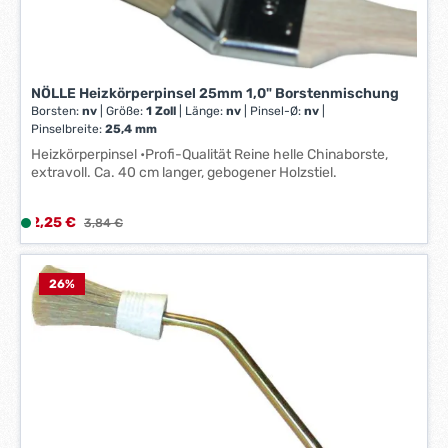
:
1
-
3
NÖLLE Heizkörperpinsel 25mm 1,0" Borstenmischung
W
Borsten:
nv
|
Größe:
1 Zoll
|
Länge:
nv
|
Pinsel-Ø:
nv
|
e
Pinselbreite:
25,4 mm
r
Heizkörperpinsel •Profi-Qualität Reine helle Chinaborste,
k
extravoll. Ca. 40 cm langer, gebogener Holzstiel.
t
a
Verkaufspreis:
2,25 €
L
Regulärer Preis:
3,84 €
g
i
e
e
*
f
26
%
*
e
r
z
e
i
t
: