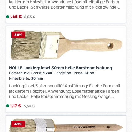
lackiertem Holzstiel. Anwendung: Lösemittelhaltige Farben
-
und Lacke. Schwarze Borstenmischung mit Nickelzwinge,
3
extravoll. Hersteller: Nölle Profi Brush Bürsten- &
Verkaufspreis:
1,65 €
L
Regulärer Preis:
2,83 €
W
Pinseltechnik e.K., Simonshöfchen 57, 42327 Wuppertal, DE,
i
+49202273260, info@n-p-b.de
e
e
r
f
38
%
k
e
t
r
a
z
g
e
e
i
*
NÖLLE Lackierpinsel 30mm helle Borstenmischung
t
*
Borsten:
nv
|
Größe:
1 Zoll
|
Länge:
nv
|
Pinsel-Ø:
nv
|
:
Pinselbreite:
30 mm
1
Lackierpinsel, Spitzenqualität Ausführung: Flache Form, mit
-
lackiertem Holzstiel. Anwendung: Lösemittelhaltige Farben
und Lacke. Helle Borstenmischung mit Messingzwinge,
3
extravoll. Hersteller: Nölle Profi Brush Bürsten- &
W
Verkaufspreis:
2,17 €
L
Regulärer Preis:
3,50 €
Pinseltechnik e.K., Simonshöfchen 57, 42327 Wuppertal, DE,
e
i
+49202273260, info@n-p-b.de
r
e
k
f
49
%
t
e