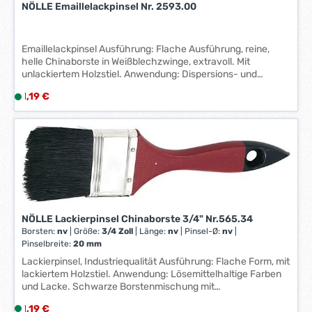
NÖLLE Emaillelackpinsel Nr. 2593.00
z
e
i
Emaillelackpinsel Ausführung: Flache Ausführung, reine,
t
helle Chinaborste in Weißblechzwinge, extravoll. Mit
:
unlackiertem Holzstiel. Anwendung: Dispersions- und
1
Wandfarbe, wasserverdünnbare Lacke sowie
Regulärer Preis:
1,19 €
L
lösemittelhaltige Farben und Lacke. Hersteller: Nölle Profi
-
i
Brush Bürsten- & Pinseltechnik e.K., Simonshöfchen 57,
3
42327 Wuppertal, DE, +49202273260, info@n-p-b.de
e
W
f
e
e
r
r
k
z
t
e
a
i
g
NÖLLE Lackierpinsel Chinaborste 3/4" Nr.565.34
t
e
Borsten:
nv
|
Größe:
3/4 Zoll
|
Länge:
nv
|
Pinsel-Ø:
nv
|
:
Pinselbreite:
20 mm
*
1
*
Lackierpinsel, Industriequalität Ausführung: Flache Form, mit
-
lackiertem Holzstiel. Anwendung: Lösemittelhaltige Farben
und Lacke. Schwarze Borstenmischung mit
3
Weißblechzwinge. Zusätzlich für Dispersions- und
W
Regulärer Preis:
1,19 €
L
Wandfarbe geeignet. Hersteller: Nölle Profi Brush Bürsten- &