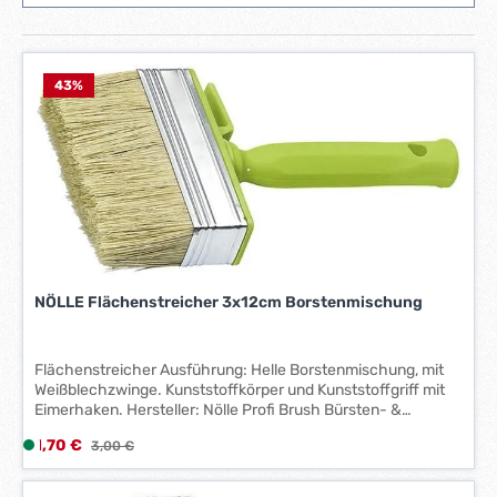
43
%
NÖLLE Flächenstreicher 3x12cm Borstenmischung
Flächenstreicher Ausführung: Helle Borstenmischung, mit
Weißblechzwinge. Kunststoffkörper und Kunststoffgriff mit
Eimerhaken. Hersteller: Nölle Profi Brush Bürsten- &
Pinseltechnik e.K., Simonshöfchen 57, 42327 Wuppertal, DE,
Verkaufspreis:
1,70 €
L
Regulärer Preis:
3,00 €
+49202273260, info@n-p-b.de
i
e