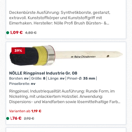
Deckenbürste Ausführung: Synthetikborste, gestanzt,
extravoll. Kunststoffkörper und Kunststoffgriff mit
Eimerhaken. Hersteller: Nölle Profi Brush Bürsten- &
Pinseltechnik e.K., Simonshöfchen 57, 42327 Wuppertal, DE,
Verkaufspreis:
3,09 €
L
Regulärer Preis:
4,80 €
+49202273260, info@n-p-b.de
i
e
f
39
%
e
r
z
NÖLLE Ringpinsel Industrie Gr. 08
e
Borsten:
nv
|
Größe:
8
|
Länge:
nv
|
Pinsel-Ø:
35 mm
|
i
Pinselbreite:
nv
t
Ringpinsel, Industriequalität Ausführung: Runde Form, im
:
Nickelring, mit unlackiertem Holzstiel. Anwendung:
1
Dispersions- und Wandfarben sowie lösemittelhaltige Farben
-
und Lacke. Reine, schwarze Chinaborste, mit doppeltem
Varianten ab
1,19 €
Kunststoffvorband. Hersteller: Nölle Profi Brush Bürsten- &
3
Pinseltechnik e.K., Simonshöfchen 57, 42327 Wuppertal, DE,
Verkaufspreis:
1,76 €
L
Regulärer Preis:
2,92 €
W
+49202273260, info@n-p-b.de
i
e
e
r