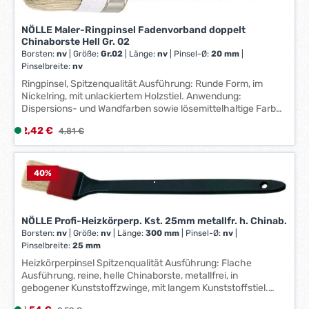
a
r
g
z
NÖLLE Maler-Ringpinsel Fadenvorband doppelt
e
e
Chinaborste Hell Gr. 02
*
Borsten:
nv
|
Größe:
Gr.02
|
Länge:
nv
|
Pinsel-Ø:
20 mm
|
i
*
Pinselbreite:
nv
t
Ringpinsel, Spitzenqualität Ausführung: Runde Form, im
:
Nickelring, mit unlackiertem Holzstiel. Anwendung:
1
Dispersions- und Wandfarben sowie lösemittelhaltige Farben
-
und Lacke. Reine, helle Chinaborste, mit doppeltem
3
Verkaufspreis:
2,42 €
L
Regulärer Preis:
4,81 €
Fadenvorband. Technische Daten: Pinsel-Ø: 45 mm
W
i
e
e
r
f
40
%
k
e
t
r
a
z
NÖLLE Profi-Heizkörperp. Kst. 25mm metallfr. h. Chinab.
g
e
Borsten:
nv
|
Größe:
nv
|
Länge:
300 mm
|
Pinsel-Ø:
nv
|
e
i
Pinselbreite:
25 mm
*
t
Heizkörperpinsel Spitzenqualität Ausführung: Flache
*
:
Ausführung, reine, helle Chinaborste, metallfrei, in
gebogener Kunststoffzwinge, mit langem Kunststoffstiel.
1
Anwendung: Für empfindliche Oberflächen geeignet.
-
Regulärer Preis: