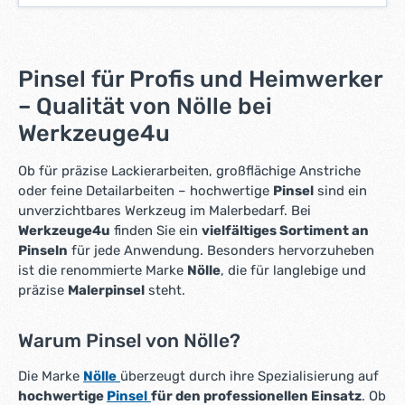
i
e
f
e
Pinsel für Profis und Heimwerker
r
– Qualität von Nölle bei
z
e
Werkzeuge4u
i
t
Ob für präzise Lackierarbeiten, großflächige Anstriche
:
oder feine Detailarbeiten – hochwertige
Pinsel
sind ein
1
unverzichtbares Werkzeug im Malerbedarf. Bei
-
Werkzeuge4u
finden Sie ein
vielfältiges Sortiment an
3
Pinseln
für jede Anwendung. Besonders hervorzuheben
W
ist die renommierte Marke
Nölle
, die für langlebige und
e
präzise
Malerpinsel
steht.
r
k
t
Warum Pinsel von Nölle?
a
g
Die Marke
Nölle
überzeugt durch ihre Spezialisierung auf
e
hochwertige
Pinsel
für den professionellen Einsatz
. Ob