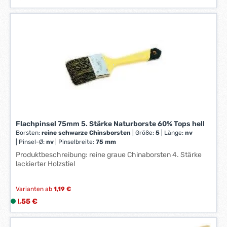
*
i
*
e
f
e
r
z
e
i
t
:
1
Flachpinsel 75mm 5. Stärke Naturborste 60% Tops hell
-
Borsten:
reine schwarze Chinsborsten
|
Größe:
5
|
Länge:
nv
3
|
Pinsel-Ø:
nv
|
Pinselbreite:
75 mm
W
Produktbeschreibung: reine graue Chinaborsten 4. Stärke
e
lackierter Holzstiel
r
k
t
Varianten ab
1,19 €
a
Regulärer Preis:
1,55 €
L
g
i
e
e