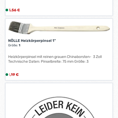
Regulärer Preis:
3,56 €
L
i
e
f
e
r
NÖLLE Heizkörperpinsel 1"
z
Größe:
1
e
i
Heizkörperpinsel mit reinen grauen Chinaborsten- 3 Zoll
t
Technische Daten: Pinselbreite: 75 mm Größe: 3
:
1
Regulärer Preis:
1,19 €
L
-
i
3
e
W
f
e
e
r
r
k
z
t
e
a