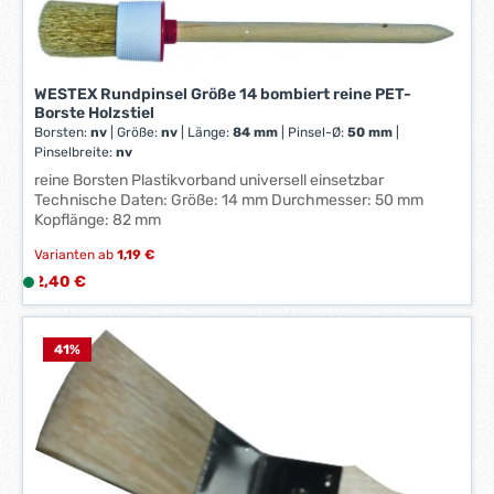
f
k
e
t
r
a
z
g
WESTEX Rundpinsel Größe 14 bombiert reine PET-
e
Borste Holzstiel
e
i
Borsten:
nv
|
Größe:
nv
|
Länge:
84 mm
|
Pinsel-Ø:
50 mm
|
*
Pinselbreite:
nv
t
*
:
reine Borsten Plastikvorband universell einsetzbar
Technische Daten: Größe: 14 mm Durchmesser: 50 mm
1
Kopflänge: 82 mm
-
3
Varianten ab
1,19 €
W
Regulärer Preis:
2,40 €
L
e
i
r
e
k
f
41
%
t
e
a
r
g
z
e
e
*
i
*
t