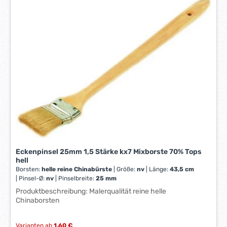
*
f
*
e
r
z
e
i
t
:
1
-
3
W
e
r
Eckenpinsel 25mm 1,5 Stärke kx7 Mixborste 70% Tops
k
hell
t
Borsten:
helle reine Chinabürste
|
Größe:
nv
|
Länge:
43,5 cm
a
|
Pinsel-Ø:
nv
|
Pinselbreite:
25 mm
g
Produktbeschreibung: Malerqualität reine helle
e
Chinaborsten
*
*
Varianten ab
1,60 €