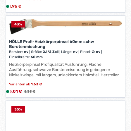
Regulärer Preis:
1,96 €
L
i
e
f
43
%
e
r
NÖLLE Profi-Heizkörperpinsel 60mm schw
z
Borstenmischung
e
Borsten:
nv
|
Größe:
2.1/2 Zoll
|
Länge:
nv
|
Pinsel-Ø:
nv
|
i
Pinselbreite:
60 mm
t
Heizkörperpinsel Profiqualität Ausführung: Flache
:
Ausführung, schwarze Borstenmischung in gebogener
1
Nickelzwinge, mit langem, unlackiertem Holzstiel. Hersteller:
-
Nölle Profi Brush Bürsten- & Pinseltechnik e.K.,
Varianten ab
1,63 €
Simonshöfchen 57, 42327 Wuppertal, DE, +49202273260,
3
info@n-p-b.de
Verkaufspreis:
3,01 €
L
Regulärer Preis:
5,33 €
W
i
e
e
r
f
35
%
k
e
t
r
a
z
g