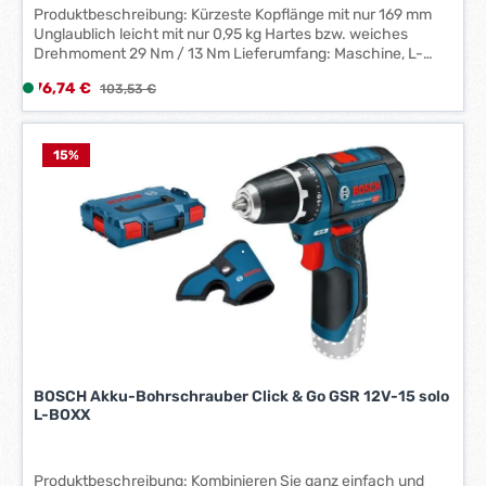
Produktbeschreibung: Kürzeste Kopflänge mit nur 169 mm
Unglaublich leicht mit nur 0,95 kg Hartes bzw. weiches
Drehmoment 29 Nm / 13 Nm Lieferumfang: Maschine, L-
BOXX, ohne Akku, ohne Ladegerät
Verkaufspreis:
76,74 €
L
Regulärer Preis:
103,53 €
i
e
f
15
%
e
r
z
e
i
t
:
1
-
3
BOSCH Akku-Bohrschrauber Click & Go GSR 12V-15 solo
W
L-BOXX
e
r
k
Produktbeschreibung: Kombinieren Sie ganz einfach und