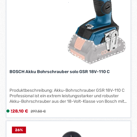
-
3
W
e
r
k
t
a
g
e
*
BOSCH Akku Bohrschrauber solo GSR 18V-110 C
*
Produktbeschreibung: Akku-Bohrschrauber GSR 18V-110 C
Professional ist ein extrem leistungsstarker und robuster
Akku-Bohrschrauber aus der 18-Volt-Klasse von Bosch mit
bürstenlosem Motor. Sein maximales Drehmoment von 110
Verkaufspreis:
228,10 €
L
Regulärer Preis:
297,50 €
Nm und der bürstenlose Motor machen den Bohrschrauber
i
zu einem extrem kraftvollen Elektrowerkzeug. Dank des
Vollmetallbohrfutters ist der Bohrschrauber sehr
e
widerstandsfähig und eignet sich auch für den härtesten
f
26
%
Einsatz am Arbeitsplatz. Außerdem ist er mit der Bluetooth
e