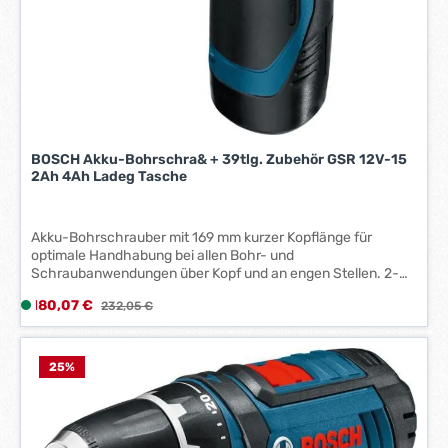
a
g
e
*
*
BOSCH Akku-Bohrschra& + 39tlg. Zubehör GSR 12V-15
2Ah 4Ah Ladeg Tasche
Akku-Bohrschrauber mit 169 mm kurzer Kopflänge für
optimale Handhabung bei allen Bohr- und
Schraubanwendungen über Kopf und an engen Stellen. 2-
Gang Hochleistungs-Getriebe. Integriertes LED-Licht zur
Verkaufspreis:
180,07 €
L
Regulärer Preis:
232,05 €
Beleuchtung des Arbeitsbereichs auch an dunklen Stellen.
i
Rechts-/Linkslauf, 20-stufige Drehmomentvorwahl plus
Bohrstufe. Handgriff mit Softgrip-Auflage.
e
Schnellspannbohrfutter mit automatischer
f
25
%
Spindelarretierung. Motorbremse. Ladezustandsanzeige.
e
r
z