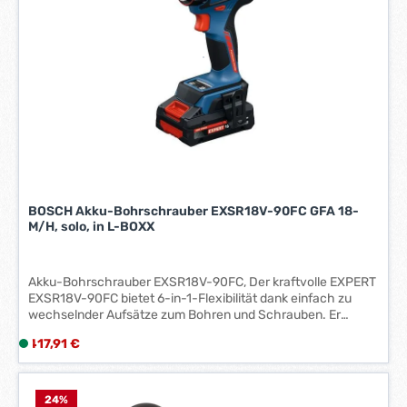
z
längere Lebensdauer 100 % systemkompatibel mit dem
e
Milwaukee®-M12™-Produktprogramm
i
t
:
1
-
3
W
e
r
BOSCH Akku-Bohrschrauber EXSR18V-90FC GFA 18-
k
M/H, solo, in L-BOXX
t
a
g
Akku-Bohrschrauber EXSR18V-90FC, Der kraftvolle EXPERT
e
EXSR18V-90FC bietet 6-in-1-Flexibilität dank einfach zu
*
wechselnder Aufsätze zum Bohren und Schrauben. Er
*
gehört zum vielseitigen Bosch Professional FlexiClick-
Regulärer Preis:
417,91 €
L
System, mit dem eine Vielzahl von Herausforderungen auf
i
der Baustelle gemeistert werden können. Der einzigartige
Hammeraufsatz GFA 18-H verwandelt das Werkzeug in einen
e
SDS plus-Bohrhammer, der zum Hammerbohren in Beton bis
f
24
%