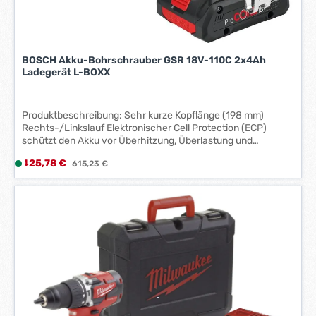
a
g
e
*
BOSCH Akku-Bohrschrauber GSR 18V-110C 2x4Ah
*
Ladegerät L-BOXX
Produktbeschreibung: Sehr kurze Kopflänge (198 mm)
Rechts-/Linkslauf Elektronischer Cell Protection (ECP)
schützt den Akku vor Überhitzung, Überlastung und
Tiefentladung KickBack-Control Präzisionskupplung LED-
Verkaufspreis:
425,78 €
L
Regulärer Preis:
615,23 €
Arbeitslicht Lieferumfang: Maschine, 2 ProCORE Akkus 18
i
V/4,0 Ah, Schnellladegerät GAL 18V-40, L-BOXX
e
f
e
r
z
e
i
t
: