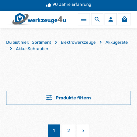
Mehr als
90 Jahre Erfahrung
50.000 Produkte
auf Lager
Zum Hauptinhalt springen
Waren
Du bist hier:
Sortiment
Elektrowerkzeuge
Akkugeräte
Akku-Schrauber
Produkte filtern
1
2
Seite
Seite