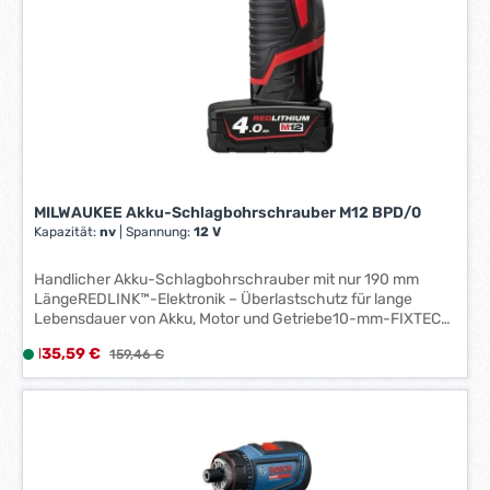
3
W
e
r
k
t
a
g
e
MILWAUKEE Akku-Schlagbohrschrauber M12 BPD/0
*
Kapazität:
nv
|
Spannung:
12 V
*
Handlicher Akku-Schlagbohrschrauber mit nur 190 mm
LängeREDLINK™-Elektronik – Überlastschutz für lange
Lebensdauer von Akku, Motor und Getriebe10-mm-FIXTEC-
Metall-Schnellspannbohrfutter mit Spindel-LockOptimierter
Verkaufspreis:
135,59 €
L
Regulärer Preis:
159,46 €
Handgriff mit Softgrip-Auflage für beste Ergonomie und
i
GriffigkeitEinzelzellenüberwachung für optimierte Standzeit
und lange Lebensdauer des AkkusAkku-Ladestandsanzeige
e
und LED-Beleuchtung des ArbeitsbereichsDer
f
REDLITHIUM™-Akku bietet eine perfekt abgestimmte
e
Konstruktion, eine fortschrittliche Elektronik und eine
r
verlustfreie Leistungsabgabe für längere Standzeit und