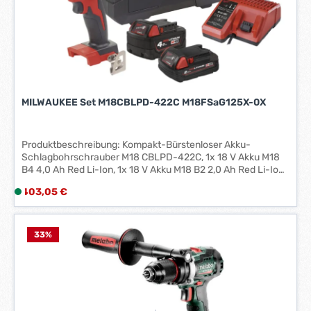
1
-
3
W
e
r
k
MILWAUKEE Set M18CBLPD-422C M18FSaG125X-0X
t
a
g
Produktbeschreibung: Kompakt-Bürstenloser Akku-
e
Schlagbohrschrauber M18 CBLPD-422C, 1x 18 V Akku M18
B4 4,0 Ah Red Li-Ion, 1x 18 V Akku M18 B2 2,0 Ah Red Li-Ion,
*
1x 12/14/18 V Ladegerät M12–M18C, im Transportkoffer,
*
Regulärer Preis:
403,05 €
L
Akku-Winkelschleifer M18 FSAG125X-0X, Austauschbares
i
Staubschutzgitter, Schutzhaube, Anti-Vibrations-
Seitenhandgriff, Flansch, Flanschmutter,
e
Schraubenschlüssel, Schnellspanner, Lieferung in HD Box
f
33
%
e
r
z
e
i