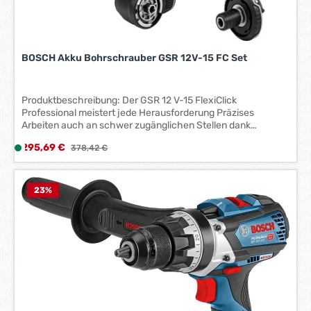
r
k
t
a
BOSCH Akku Bohrschrauber GSR 12V-15 FC Set
g
e
*
Produktbeschreibung: Der GSR 12 V-15 FlexiClick
*
Professional meistert jede Herausforderung Präzises
Arbeiten auch an schwer zugänglichen Stellen dank
kompaktester Größe im Markt Flexibles Arbeiten dank des
Verkaufspreis:
295,69 €
L
Regulärer Preis:
378,42 €
einzigen Wechselsystems mit vier verschieden Aufsätzen
i
Bequeme Handhabung: Aufsätze verbleiben zum Einstellen
der 16 verschiedenen Positionen einfach am Gerät
e
f
23
%
e
r
z
e
i
t
:
1