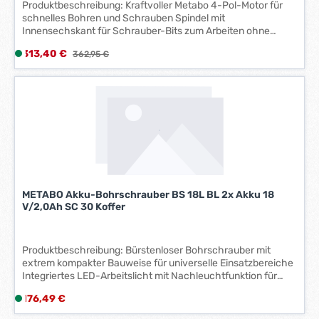
Produktbeschreibung: Kraftvoller Metabo 4-Pol-Motor für
a
schnelles Bohren und Schrauben Spindel mit
g
Innensechskant für Schrauber-Bits zum Arbeiten ohne
Bohrfutter Integriertes Arbeitslicht zum Ausleuchten der
e
Verkaufspreis:
313,40 €
L
Regulärer Preis:
362,95 €
Arbeitsstelle Mit praktischem Gürtelhaken und Bithalter,
*
i
wahlweise rechts oder links fixierbar Akkupacks mit
*
Kapazitätsanzeige zur Kontrolle des Ladezustandes Ultra-M-
e
Technologie für höchste Leistung, schonendes Laden,
f
optimale Energieausnutzung und lange Lebensdauer 3
e
Jahre Akkupack-Garantie durch Ultra-M-Technologie
r
Lieferumfang: Schnellspannbohrfutter Gürtelhaken und
z
Bitdepot 3 Li-Power Akkupacks(18 V/4,0 Ah) Ladegerät ASC
e
30-36 V "Air Cooled" MetaLoc Koffer
i
t
METABO Akku-Bohrschrauber BS 18L BL 2x Akku 18
:
V/2,0Ah SC 30 Koffer
1
-
3
Produktbeschreibung: Bürstenloser Bohrschrauber mit
extrem kompakter Bauweise für universelle Einsatzbereiche
W
Integriertes LED-Arbeitslicht mit Nachleuchtfunktion für
e
optimale Helligkeit im Arbeitsbereich Mit praktischem
r
Regulärer Preis:
176,49 €
L
Gürtelhaken und Bithalter, wahlweise rechts oder links
k
i
fixierbar Mit metaBOX, der intelligenten Lösung für Transport