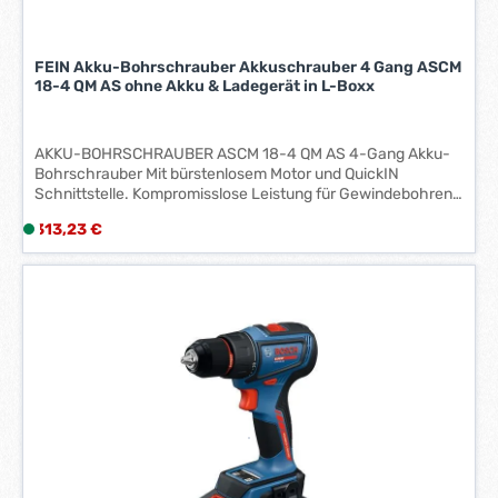
FEIN Akku-Bohrschrauber Akkuschrauber 4 Gang ASCM
18-4 QM AS ohne Akku & Ladegerät in L-Boxx
AKKU-BOHRSCHRAUBER ASCM 18-4 QM AS 4-Gang Akku-
Bohrschrauber Mit bürstenlosem Motor und QuickIN
Schnittstelle. Kompromisslose Leistung für Gewindebohren
bis M14 und Bohren mit HM-Lochsägen bis 80 mm.
Regulärer Preis:
313,23 €
L
i
e
f
e
r
z
e
i
t
:
1