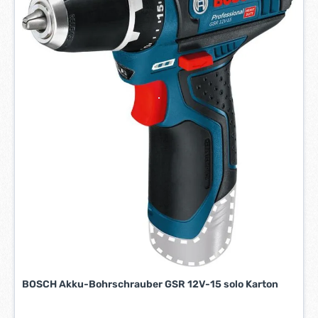
e
i
t
:
1
-
3
W
e
r
k
t
a
g
e
*
*
BOSCH Akku-Bohrschrauber GSR 12V-15 solo Karton