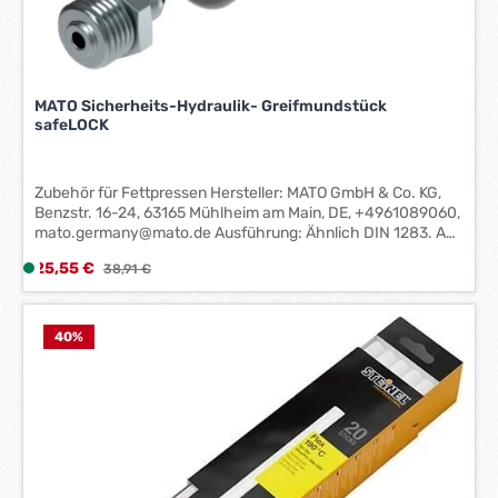
r
k
t
a
MATO Sicherheits-Hydraulik- Greifmundstück
g
safeLOCK
e
*
*
Zubehör für Fettpressen Hersteller: MATO GmbH & Co. KG,
Benzstr. 16-24, 63165 Mühlheim am Main, DE, +4961089060,
mato.germany@mato.de Ausführung: Ähnlich DIN 1283. Aus
Werkzeugstahl, mit 4 gehärteten Backen, integriertem
Verkaufspreis:
25,55 €
L
Regulärer Preis:
38,91 €
Linear-Drehgelenk und Hochleistungs-Hydraulik-Dichtung.
i
Abkpppeln bis 600 bar möglich, ohne Wegspritzen.
Anschlussgewinde M10 x 1.
e
f
40
%
e
r
z
e
i
t