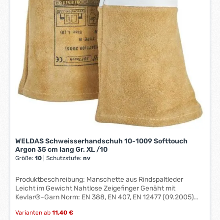
e
*
*
WELDAS Schweisserhandschuh 10-1009 Softtouch
Argon 35 cm lang Gr. XL /10
Größe:
10
|
Schutzstufe:
nv
Produktbeschreibung: Manschette aus Rindspaltleder
Leicht im Gewicht Nahtlose Zeigefinger Genäht mit
Kevlar®-Garn Norm: EN 388, EN 407, EN 12477 (09.2005)
TYP B Technische Daten: Größe: 11 Material: Ziegenleder
Varianten ab
11,40 €
Länge: 350 mm