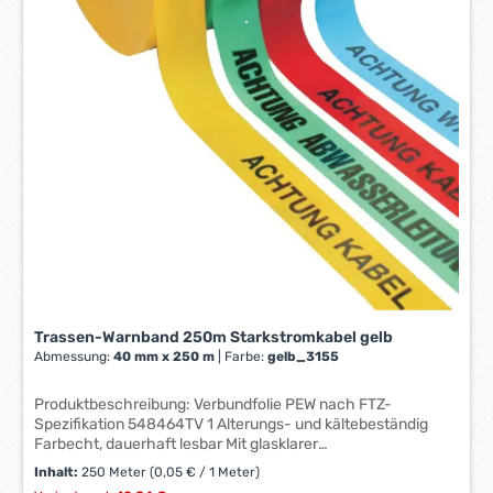
W
e
r
k
t
a
g
e
*
*
Trassen-Warnband 250m Starkstromkabel gelb
Abmessung:
40 mm x 250 m
|
Farbe:
gelb_3155
Produktbeschreibung: Verbundfolie PEW nach FTZ-
Spezifikation 548464TV 1 Alterungs- und kältebeständig
Farbecht, dauerhaft lesbar Mit glasklarer
Folienbeschichtung über dem Druck Bandstärke: 0,15 mm
Inhalt:
250 Meter
(0,05 € / 1 Meter)
Bandbreite: 40 mm Rollenlänge: 250 m Achtung