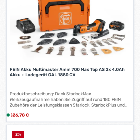
r
z
e
i
t
:
1
-
3
W
e
FEIN Akku Multimaster Amm 700 Max Top AS 2x 4.0Ah
r
Akku + Ladegerät GAL 1880 CV
k
t
a
Produktbeschreibung: Dank StarlockMax
g
Werkzeugaufnahme haben Sie Zugriff auf rund 180 FEIN
Zubehöre der Leistungsklassen Starlock, StarlockPlus und
e
StarlockMax18 V FEIN PowerDrive Motor: Besonders
*
Regulärer Preis:
526,78 €
L
leistungsstarker und nahezu verschleißfreier, bürstenloser
*
i
Motor mit hohem Wirkungsgrad sowie extremer
Belastbarkeit und LebensdauerTachogenerator: Konstante
e
Drehzahlen auch unter Last und stufenlose elektronische
f
2
%
DrehzahlregelungMetall-Getriebe: Hohe