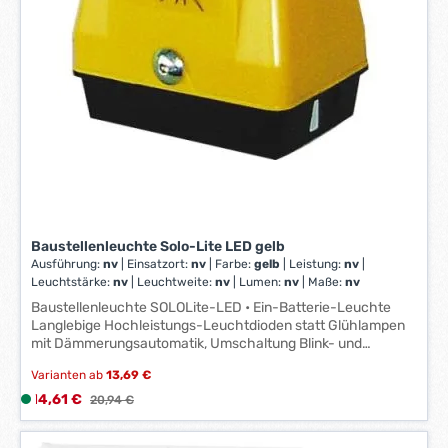
Baustellenleuchte Solo-Lite LED gelb
Ausführung:
nv
|
Einsatzort:
nv
|
Farbe:
gelb
|
Leistung:
nv
|
Leuchtstärke:
nv
|
Leuchtweite:
nv
|
Lumen:
nv
|
Maße:
nv
Baustellenleuchte SOLOLite-LED • Ein-Batterie-Leuchte
Langlebige Hochleistungs-Leuchtdioden statt Glühlampen
mit Dämmerungsautomatik, Umschaltung Blink- und
Dauerlicht. Reflektierender Linsenrand. Batteriewechsel
Varianten ab
13,69 €
ohne Abmontieren der Leuchte. Lange Betriebsdauer durch
niedrigen Stromverbrauch. Betrieb mit nur einer Batterie
Verkaufspreis:
14,61 €
L
Regulärer Preis:
20,94 €
4R25. Mit Secura-Halter 52.
i
e