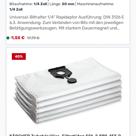
t
Bitaufnahme:
1/4 Zoll
|
Länge:
50 mm
|
Maschinenaufnahme:
1/4 Zoll
:
1
Universal-Bithalter 1/4" Rapidaptor Ausführung: DIN 3126 E
6,3. Anwendung: Zum Verbinden von Bits mit den jeweiligen
-
Betätigungswerkzeugen. Mit starkem Dauermagnet und
3
Schnellwechselfutter Rapidaptor mit rapid-in und self-lock,
W
Verkaufspreis:
11,55 €
L
Regulärer Preis:
17,79 €
rapid-out, rapid-spin, chuck-all und single-hand.
e
i
Technische Daten: Maschinenaufnahme: 1/4 ´´ Länge: 100
r
mm Bitaufnahme: 1/4 ´´
e
k
f
40
%
t
e
a
r
g
z
e
e
*
i
*
t
:
1
-
3
W
e