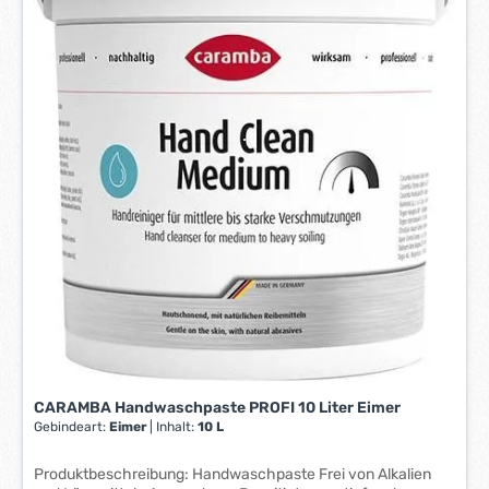
e
i
t
:
1
-
3
W
e
r
k
t
a
g
e
*
*
CARAMBA Handwaschpaste PROFI 10 Liter Eimer
Gebindeart:
Eimer
|
Inhalt:
10 L
Produktbeschreibung: Handwaschpaste Frei von Alkalien