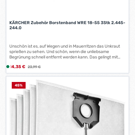
t
a
g
e
KÄRCHER Zubehör Borstenband WRE 18-55 3Stk 2.445-
*
244.0
*
Unschön ist es, auf Wegen und in Mauerritzen das Unkraut
sprießen zu sehen. Und schön, wenn die unliebsame
Begrünung schnell entfernt werden kann. Das gelingt mit
den Unkrautentfernern WRE 4 Battery und WRE 18-55 von
Verkaufspreis:
14,35 €
L
Regulärer Preis:
23,99 €
Kärcher mühelos. Dank eines kraftvollen Motors, der hohen
i
Drehzahl und vor allem des oberflächenschonenden und
wirkungsvollen Nylon-Borstenbands. Jedes Borstenband
e
kann bei Abnutzung in wenigen Schritten und ohne
f
45
%
Werkzeug ausgetauscht werden. Und schon kann es
e
weitergehen: in rückenschonender Haltung trockene Moose
r
und Unkräuter schnell und gründlich beseitigen.
z
e
i
t
: