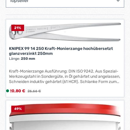
21
%
KNIPEX 99 14 250 Kraft-Monierzange hochübersetzt
glanzverzinkt 250mm
Länge:
250 mm
Kraft-Monierzange Ausführung: DIN ISO 9242. Aus Spezial-
Werkzeugstahl in Sondergüte, in Öl gehärtet und angelassen,
Schneiden induktiv gehärtet (61 HCR). Schlanke Form zum
Binden von tief liegenden Eisen. Dämpfung des
Verkaufspreis:
20,80 €
L
Regulärer Preis:
26,66 €
Schnittschlags nach Durchtrennen des Bindedrahts. 25 %
i
Kraftersparnis durch optimale Übersetzung gegenüber einer
normalen Monierzange gleicher Länge. Anwendung: Zum
e
Verdrillen und Schneiden von Bindedraht von der Rolle in
f
49
%
einem Arbeitsgang. Kopf und Zange glanzverzinkt.
e
Hersteller: KNIPEX-Werk C. Gustav Putsch KG, Oberkamper
r
Str. 13, 42349 Wuppertal, DE, +4920247940, info@knipex.de
z