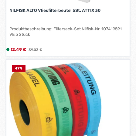
NILFISK ALTO Vliesfilterbeutel 5St. ATTIX 30
Produktbeschreibung: Filtersack-Set Nilfisk-Nr. 107419591
VE 5 Stück
Verkaufspreis:
22,49 €
L
Regulärer Preis:
39,03 €
i
e
f
47
%
e
r
z
e
i
t
:
1
-
3