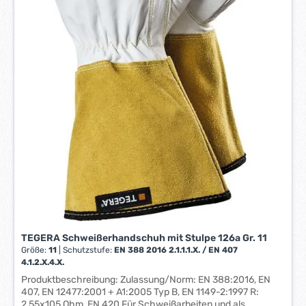
r
k
t
a
g
e
*
*
TEGERA Schweißerhandschuh mit Stulpe 126a Gr. 11
Größe:
11
|
Schutzstufe:
EN 388 2016 2.1.1.1.X. / EN 407
4.1.2.X.4.X.
Produktbeschreibung: Zulassung/Norm: EN 388:2016, EN
407, EN 12477:2001 + A1:2005 Typ B, EN 1149-2:1997 R:
2,55x105 Ohm, EN 420 Für Schweißarbeiten und als