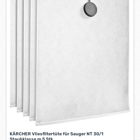
1
-
3
W
e
r
k
t
a
g
e
*
*
KÄRCHER Vliesfiltertüte für Sauger NT 30/1
Staubklasse m 5 Stk