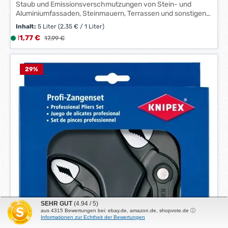
Staub und Emissionsverschmutzungen von Stein- und
Aluminiumfassaden, Steinmauern, Terrassen und sonstigen
Steinoberflächen.
Inhalt:
5 Liter
(2,35 € / 1 Liter)
Verkaufspreis:
11,77 €
L
Regulärer Preis:
17,99 €
i
e
f
29
%
e
r
z
e
i
t
:
1
-
3
W
e
SEHR GUT
(4.94 / 5)
r
aus
4315
Bewertungen bei: ebay.de, amazon.de, shopvote.de ⓘ
Informationen zur Echtheit der Bewertungen
k