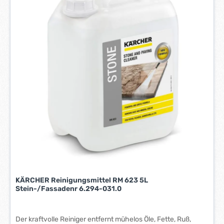
r
z
e
i
t
:
1
-
3
W
e
r
k
t
a
g
e
KÄRCHER Reinigungsmittel RM 623 5L
*
Stein-/Fassadenr 6.294-031.0
*
Der kraftvolle Reiniger entfernt mühelos Öle, Fette, Ruß,