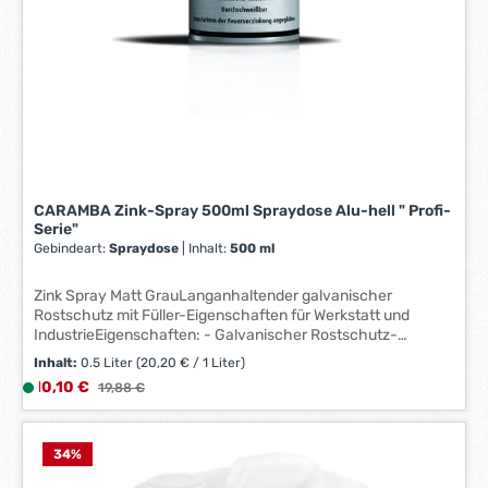
g
e
*
*
CARAMBA Zink-Spray 500ml Spraydose Alu-hell " Profi-
Serie"
Gebindeart:
Spraydose
|
Inhalt:
500 ml
Zink Spray Matt GrauLanganhaltender galvanischer
Rostschutz mit Füller-Eigenschaften für Werkstatt und
IndustrieEigenschaften: - Galvanischer Rostschutz-
Durchschweißbar- Überlackierbar, ideal auch als
Inhalt:
0.5 Liter
(20,20 € / 1 Liter)
Grundierung- Temperaturbeständig bis +600°C - Über
Verkaufspreis:
10,10 €
L
Regulärer Preis:
19,88 €
1.140h Schutzwirkung im Salzsprühnebeltest nach DIN EN
i
ISO 9227- Getrocknete Beschichtung enthält 98% reines
Zink
e
f
34
%
e