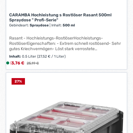
CARAMBA Hochleistung s Rostlöser Rasant 500ml
Spraydose " Profi-Serie"
Gebindeart:
Spraydose
|
Inhalt:
500 ml
Rasant - Hochleistungs-RostlöserHochleistungs-
RostlöserEigenschaften: - Extrem schnell rostlösend- Sehr
gutes Kriechvermögen- Löst stark verrostete
Verbindungen- Effektiv gegen Klebstoffreste,
Inhalt:
0.5 Liter
(27,52 € / 1 Liter)
Schmutzkrusten und Verharzung- Silikonfrei ACHTUNG: Auf
Verkaufspreis:
13,76 €
L
Regulärer Preis:
25,19 €
lackierten Flächen und Gummiteilen nur kurz einwirken
i
lassen.
e
f
27
%
e
r
z
e
i
t
:
1